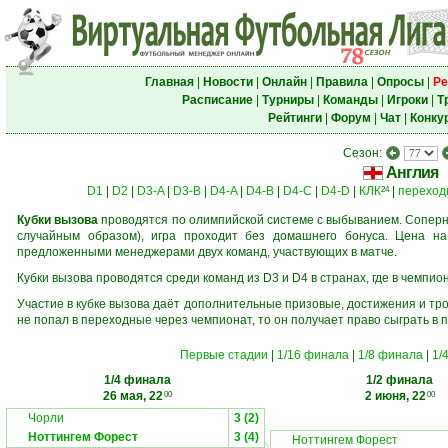
Главная
|
Новости
|
Онлайн
|
Правила
|
Опросы
|
Ре
Расписание
|
Турниры
|
Команды
|
Игроки
|
Т
Рейтинги
|
Форум
|
Чат
|
Конку
Сезон:
Англия
D1
|
D2
|
D3-A
|
D3-B
|
D4-A
|
D4-B
|
D4-C
|
D4-D
|
КЛК
|
переход
24
Кубки вызова
проводятся по олимпийской системе с выбыванием. Соперни
случайным образом), игра проходит без домашнего бонуса. Цена н
предложенными менеджерами двух команд, участвующих в матче.
Кубки вызова проводятся среди команд из D3 и D4 в странах, где в чемпио
Участие в кубке вызова даёт дополнительные призовые, достижения и тр
не попал в переходные через чемпионат, то он получает право сыграть в 
Первые стадии
|
1/16 финала
|
1/8 финала
|
1/
1/4 финала
1/2 финала
26 мая, 22
2 июня, 22
00
00
Чорли
3 (2)
Ноттингем Форест
3 (4)
Ноттингем Форест