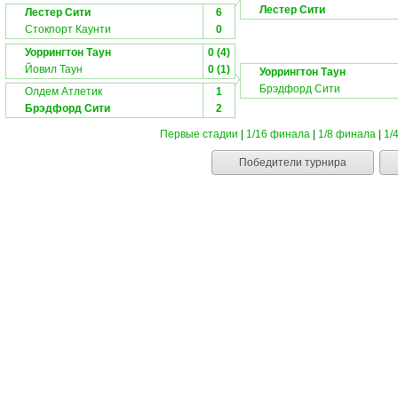
Лестер Сити
Лестер Сити
6
Стокпорт Каунти
0
Уоррингтон Таун
0 (4)
Йовил Таун
0 (1)
Уоррингтон Таун
Брэдфорд Сити
Олдем Атлетик
1
Брэдфорд Сити
2
Первые стадии
|
1/16 финала
|
1/8 финала
|
1/
Победители турнира