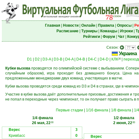
Главная
|
Новости
|
Онлайн
|
Правила
|
Опросы
|
Ре
Расписание
|
Турниры
|
Команды
|
Игроки
|
Т
Рейтинги
|
Форум
|
Чат
|
Конку
Сезон:
Украина
D1
|
D2
|
D3-A
|
D3-B
|
D4-A
|
D4-B
|
D4-C
|
D4-D
|
КЛК
|
переход
20
Кубки вызова
проводятся по олимпийской системе с выбыванием. Соперни
случайным образом), игра проходит без домашнего бонуса. Цена н
предложенными менеджерами двух команд, участвующих в матче.
Кубки вызова проводятся среди команд из D3 и D4 в странах, где в чемпио
Участие в кубке вызова даёт дополнительные призовые, достижения и тр
не попал в переходные через чемпионат, то он получает право сыграть в 
Первые стадии
|
1/16 финала
|
1/8 финала
|
1/
1/4 финала
1/2 финала
26 мая, 22
2 июня, 22
00
00
Верес
3
Кривбасс
0
Верес