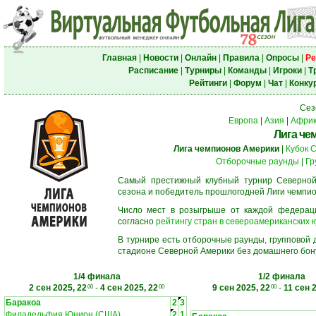
Главная
|
Новости
|
Онлайн
|
Правила
|
Опросы
|
Ре
Расписание
|
Турниры
|
Команды
|
Игроки
|
Т
Рейтинги
|
Форум
|
Чат
|
Конку
Сез
Европа
|
Азия
|
Афри
Лига че
Лига чемпионов Америки
|
Кубок 
Отборочные раунды
|
Гр
Самый престижный клубный турнир Северной
сезона и победитель прошлогодней Лиги чемпио
Число мест в розыгрыше от каждой федерац
согласно
рейтингу стран в североамериканских к
В турнире есть отборочные раунды, групповой
стадионе Северной Америки без домашнего бону
1/4 финала
1/2 финала
2 сен 2025, 22
-
4 сен 2025, 22
9 сен 2025, 22
-
11 сен 
00
00
00
Баракоа
2
3
Филадельфия Юнион (США)
2
1