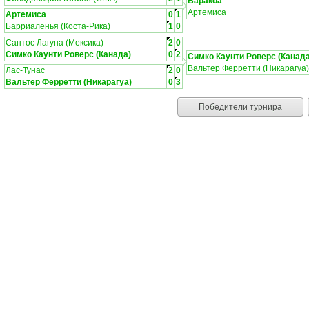
Баракоа
Артемиса
Артемиса
0
1
Барриаленья (Коста-Рика)
1
0
Сантос Лагуна (Мексика)
2
0
Симко Каунти Роверс (Канада)
0
2
Симко Каунти Роверс (Канада
Вальтер Ферретти (Никарагуа)
Лас-Тунас
2
0
Вальтер Ферретти (Никарагуа)
0
3
Победители турнира