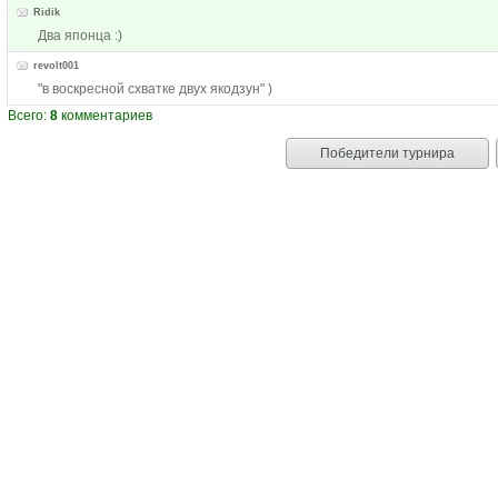
Ridik
Два японца :)
revolt001
"в воскресной схватке двух якодзун" )
Всего:
8
комментариев
Победители турнира