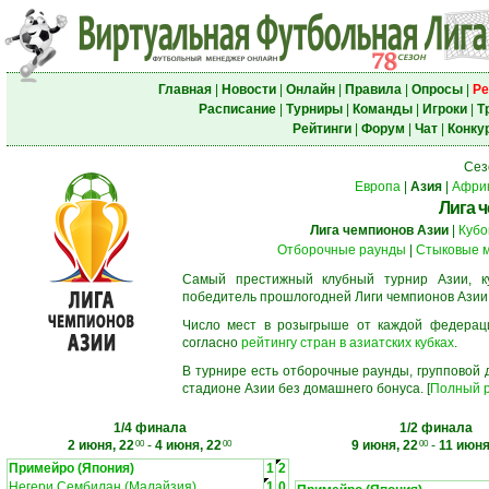
Главная
|
Новости
|
Онлайн
|
Правила
|
Опросы
|
Ре
Расписание
|
Турниры
|
Команды
|
Игроки
|
Т
Рейтинги
|
Форум
|
Чат
|
Конку
Сез
Европа
|
Азия
|
Афри
Лига 
Лига чемпионов Азии
|
Кубо
Отборочные раунды
|
Стыковые 
Самый престижный клубный турнир Азии, к
победитель прошлогодней Лиги чемпионов Азии
Число мест в розыгрыше от каждой федерац
согласно
рейтингу стран в азиатских кубках
.
В турнире есть отборочные раунды, групповой
стадионе Азии без домашнего бонуса. [
Полный р
1/4 финала
1/2 финала
2 июня, 22
-
4 июня, 22
9 июня, 22
-
11 июня
00
00
00
Примейро (Япония)
1
2
Негери Сембилан (Малайзия)
1
0