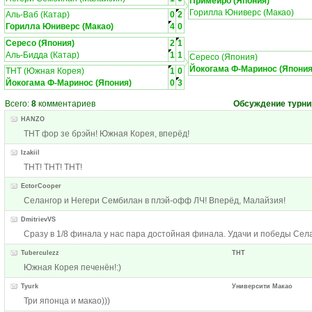
Примейро (Япония)
Горилла Юниверс (Макао)
Аль-Ваб (Катар)
0
2
Горилла Юниверс (Макао)
4
0
Сересо (Япония)
2
1
Аль-Бидда (Катар)
1
1
Сересо (Япония)
Йокогама Ф-Маринос (Япония
ТНТ (Южная Корея)
1
0
Йокогама Ф-Маринос (Япония)
0
3
Всего:
8
комментариев
Обсуждение турни
HANZO
ТНТ фор зе брэйн! Южная Корея, вперёд!
Izakiil
ТНТ! ТНТ! ТНТ!
EctorCooper
Селангор и Негери Сембилан в плэй-офф ЛЧ! Вперёд, Малайзия!
DmitrievVS
Сразу в 1/8 финала у нас пара достойная финала. Удачи и победы Села
Tuberculezz
ТНТ
Южная Корея печенён!:)
Tyurk
Университи Макао
Три японца и макао)))