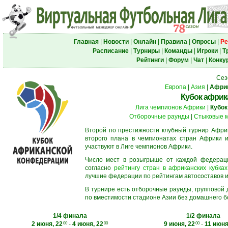
Главная
|
Новости
|
Онлайн
|
Правила
|
Опросы
|
Ре
Расписание
|
Турниры
|
Команды
|
Игроки
|
Т
Рейтинги
|
Форум
|
Чат
|
Конку
Сез
Европа
|
Азия
|
Афри
Кубок африк
Лига чемпионов Африки
|
Кубок
Отборочные раунды
|
Стыковые 
Второй по престижности клубный турнир Африк
второго плана в чемпионатах стран Африки и
участвуют в Лиге чемпионов Африки.
Число мест в розыгрыше от каждой федерац
согласно
рейтингу стран в африканских кубках
лучшие федерации по рейтингам автосоставов и f
В турнире есть отборочные раунды, групповой
по вместимости стадионе Азии без домашнего бо
1/4 финала
1/2 финала
2 июня, 22
-
4 июня, 22
9 июня, 22
-
11 июня
00
00
00