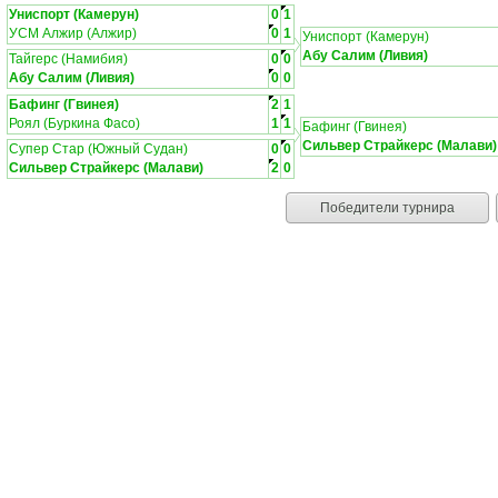
Униспорт (Камерун)
0
1
УСМ Алжир (Алжир)
0
1
Униспорт (Камерун)
Абу Салим (Ливия)
Тайгерс (Намибия)
0
0
Абу Салим (Ливия)
0
0
Бафинг (Гвинея)
2
1
Роял (Буркина Фасо)
1
1
Бафинг (Гвинея)
Сильвер Страйкерс (Малави)
Супер Стар (Южный Судан)
0
0
Сильвер Страйкерс (Малави)
2
0
Победители турнира