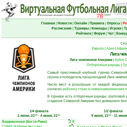
Главная
|
Новости
|
Онлайн
|
Правила
|
Опросы
|
Ре
Расписание
|
Турниры
|
Команды
|
Игроки
|
Т
Рейтинги
|
Форум
|
Чат
|
Конку
Сез
Европа
|
Азия
|
Афри
Лига че
Лига чемпионов Америки
|
Кубок 
Отборочные раунды
|
Гр
Самый престижный клубный турнир Северной
сезона и победитель прошлогодней Лиги чемпио
Число мест в розыгрыше от каждой федерац
согласно
рейтингу стран в североамериканских к
В турнире есть отборочные раунды, групповой
стадионе Северной Америки без домашнего бону
1/4 финала
1/2 финала
2 июня, 22
-
4 июня, 22
9 июня, 22
-
11 июня
00
00
00
Барриаленья (Коста-Рика)
2
0
СИМА (Каймановы о-ва)
0
1