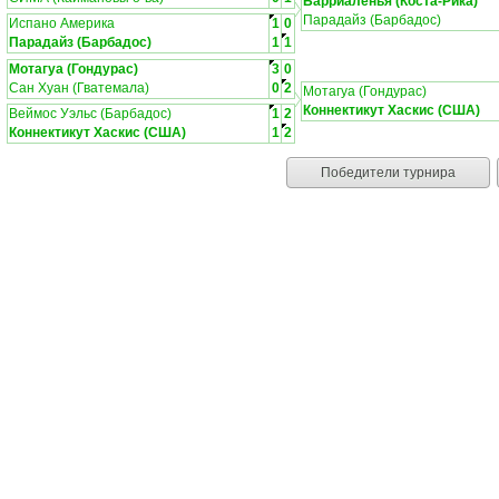
Барриаленья (Коста-Рика)
Парадайз (Барбадос)
Испано Америка
1
0
Парадайз (Барбадос)
1
1
Мотагуа (Гондурас)
3
0
Сан Хуан (Гватемала)
0
2
Мотагуа (Гондурас)
Коннектикут Хаскис (США)
Веймос Уэльс (Барбадос)
1
2
Коннектикут Хаскис (США)
1
2
Победители турнира