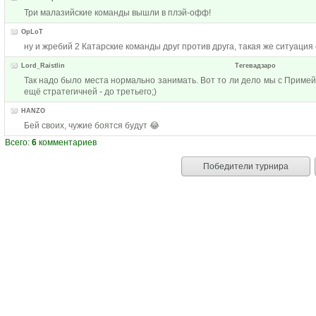
Три малазийские команды вышли в плэй-офф!
OpLoT
ну и жребий 2 Катарские команды друг против друга, такая же ситуация
Lord_Raistlin
Тегевадзаро
Так надо было места нормально занимать. Вот то ли дело мы с Примейр
ещё стратегичней - до третьего;)
HANZO
Бей своих, чужие боятся будут 😂
Всего:
6
комментариев
Победители турнира