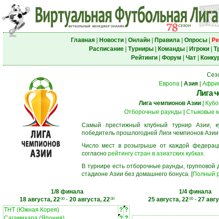
Главная
|
Новости
|
Онлайн
|
Правила
|
Опросы
|
Ре
Расписание
|
Турниры
|
Команды
|
Игроки
|
Т
Рейтинги
|
Форум
|
Чат
|
Конку
Сез
Европа
|
Азия
|
Афри
Лига 
Лига чемпионов Азии
|
Кубо
Отборочные раунды
|
Стыковые 
Самый престижный клубный турнир Азии, к
победитель прошлогодней Лиги чемпионов Азии
Число мест в розыгрыше от каждой федерац
согласно
рейтингу стран в азиатских кубках
.
В турнире есть отборочные раунды, групповой
стадионе Азии без домашнего бонуса. [
Полный р
1/8 финала
1/4 финала
18 августа, 22
-
20 августа, 22
25 августа, 22
-
27 авгу
00
00
00
ТНТ (Южная Корея)
?
?
Сагамихара (Япония)
?
?