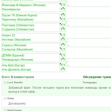
...
...
Йокогама Ф-Маринос (Япония)
?
?
Рионгмансан
?
?
Пусан ТК (Южная Корея)
?
?
Теренгану (Малайзия)
?
?
...
...
Пахтакор (Узбекистан)
?
?
Согдиана (Узбекистан)
?
?
Април 25
?
?
Антлерс (Малайзия)
?
?
...
...
Сересо (Япония)
?
?
Селангор (Малайзия)
?
?
ДПММ (Бруней)
?
?
Тегевадзаро (Япония)
?
?
...
...
Аль-Ваб (Катар)
?
?
Аль-Духаиль (Катар)
?
?
Всего:
6
комментариев
Обсуждение турни
Lord_Raistlin
Тегевадзаро
Забавный факт. После четырех туров все японские команды кроме н
выход в плей-офф...
Капер
Договорняк)
EctorCooper