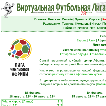
Главная
|
Новости
|
Онлайн
|
Правила
|
Опросы
|
Ре
Расписание
|
Турниры
|
Команды
|
Игроки
|
Т
Рейтинги
|
Форум
|
Чат
|
Конку
Сез
Европа
|
Азия
|
Афри
Лига ч
Лига чемпионов Африки
|
Кубо
Отборочные раунды
|
Стыковые 
Самый престижный клубный турнир Африки,
победитель прошлогодней Лиги чемпионов Афри
Число мест в розыгрыше от каждой федерац
согласно
рейтингу стран в африканских кубках
.
В турнире есть отборочные раунды, групповой
стадионе Африки без домашнего бонуса. [
Полны
1/8 финала
1/4 финала
18 августа, 22
-
20 августа, 22
25 августа, 22
-
27 авгу
00
00
00
Мбале Хироус (Уганда)
?
?
Форс (ЦАР)
?
?