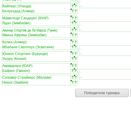
...
...
Вайперс (Уганда)
?
?
Белуиздад (Алжир)
?
?
Мамелоди Сандаунс (ЮАР)
?
?
Ядах (Зимбабве)
?
?
...
...
Авенир Спортив де Ла Марса (Тунис)
?
?
Мвана Африка (Зимбабве)
?
?
Колеа (Алжир)
?
?
Мбабане Своллоуз (Эсватини)
?
?
...
...
Юнион Спортинг (Бурунди)
?
?
Ушуру (Кения)
?
?
Амаварара (ЮАР)
?
?
Бафинг (Гвинея)
?
?
...
...
Сильвер Страйкерс (Малави)
?
?
Нкана (Замбия)
?
?
Победители турнира