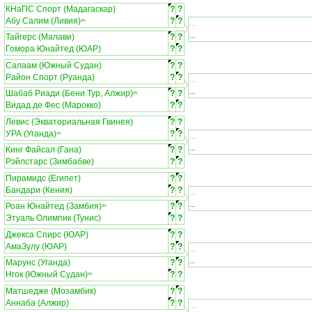
КНаПС Спорт (Мадагаскар)
?
?
Абу Салим (Ливия)
?
?
ЛЧ
...
...
Тайгерс (Малави)
?
?
Гомора Юнайтед (ЮАР)
?
?
Салаам (Южный Судан)
?
?
Район Спорт (Руанда)
?
?
...
...
Шабаб Риади (Бени Тур, Алжир)
?
?
ЛЧ
Видад де Фес (Марокко)
?
?
Левис (Экваториальная Гвинея)
?
?
УРА (Уганда)
?
?
ЛЧ
...
...
Кинг Файсал (Гана)
?
?
Рэйлстарс (Зимбабве)
?
?
Пирамидс (Египет)
?
?
Бандари (Кения)
?
?
...
...
Роан Юнайтед (Замбия)
?
?
ЛЧ
Этуаль Олимпик (Тунис)
?
?
Джекса Спирс (ЮАР)
?
?
АмаЗулу (ЮАР)
?
?
...
...
Марунс (Уганда)
?
?
Нгок (Южный Судан)
?
?
ЛЧ
Матшедже (Мозамбик)
?
?
Аннаба (Алжир)
?
?
...