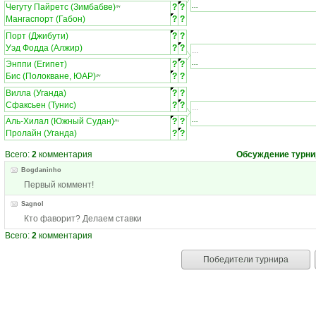
...
Чегуту Пайретс (Зимбабве)
?
?
ЛЧ
Мангаспорт (Габон)
?
?
Порт (Джибути)
?
?
Уэд Фодда (Алжир)
?
?
...
...
Энппи (Египет)
?
?
Бис (Полокване, ЮАР)
?
?
ЛЧ
Вилла (Уганда)
?
?
Сфаксьен (Тунис)
?
?
...
...
Аль-Хилал (Южный Судан)
?
?
ЛЧ
Пролайн (Уганда)
?
?
Всего:
2
комментария
Обсуждение турни
Bogdaninho
Первый коммент!
Sagnol
Кто фаворит? Делаем ставки
Всего:
2
комментария
Победители турнира