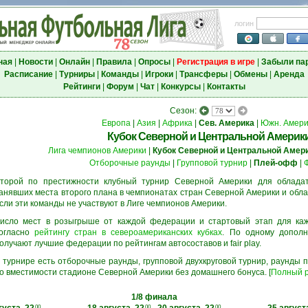
логин
ная
|
Новости
|
Онлайн
|
Правила
|
Опросы
|
Регистрация в игре
|
Забыли па
Расписание
|
Турниры
|
Команды
|
Игроки
|
Трансферы
|
Обмены
|
Аренда
Рейтинги
|
Форум
|
Чат
|
Конкурсы
|
Контакты
Сезон:
Европа
|
Азия
|
Африка
|
Сев. Америка
|
Южн. Амери
Кубок Северной и Центральной Америк
Лига чемпионов Америки
|
Кубок Северной и Центральной Амер
Отборочные раунды
|
Групповой турнир
|
Плей-офф
|
торой по престижности клубный турнир Северной Америки для обладате
анявших места второго плана в чемпионатах стран Северной Америки и обла
сли эти команды не участвуют в Лиге чемпионов Америки.
исло мест в розыгрыше от каждой федерации и стартовый этап для ка
огласно
рейтингу стран в североамериканских кубках
. По одному дополн
олучают лучшие федерации по рейтингам автосоставов и fair play.
 турнире есть отборочные раунды, групповой двухкруговой турнир, раунды
о вместимости стадионе Северной Америки без домашнего бонуса. [
Полный р
1/8 финала
00
00
00