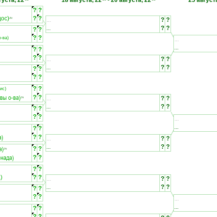
густа, 22
18 августа, 22
-
20 августа, 22
25 август
?
?
ос)
?
?
ЛЧ
...
?
?
...
?
?
?
?
?
?
-ва)
...
...
?
?
?
?
...
?
?
...
?
?
?
?
?
?
?
?
ис)
вы о-ва)
?
?
...
?
?
ЛЧ
...
?
?
?
?
?
?
...
...
?
?
а)
?
?
...
?
?
...
?
?
а)
?
?
ЛЧ
енада)
?
?
?
?
)
?
?
...
?
?
...
?
?
?
?
?
?
...
...
?
?
?
?