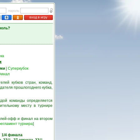
пароль
вход в игру
роль?
ка
и
ики
|
Суперкубок
Финал
лей кубков стран, команд,
дателя прошлогоднего кубка,
ждой команды определяется
ительному месту в турнире
 плей-офф и финал на втором
егламент турнира
]
1/4 финала
00
00