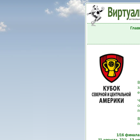
Глав
В
з
е
Ч
с
п
В
п
1/16 финала
00