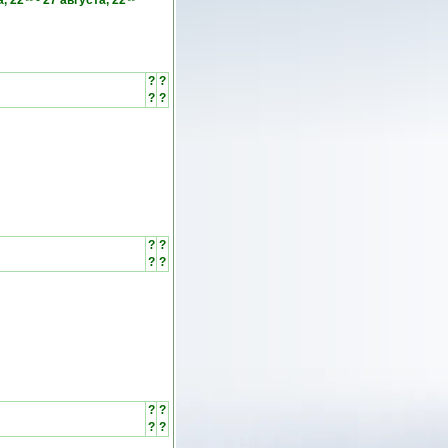
а, 22
-
27 августа, 22
?
?
?
?
?
?
?
?
?
?
?
?