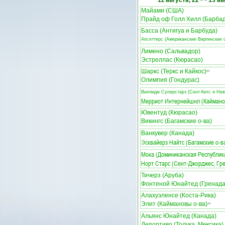
11 августа, 22
-
13 ав
Майами (США)
Прайд оф Голл Хилл (Барбад
Басса (Антигуа и Барбуда)
Апсеттерс (Американские Виргинские о
Лимено (Сальвадор)
Эстреллас (Кюрасао)
Шаркс (Теркс и Кайкос)
ЛЧ
Олимпия (Гондурас)
Виллидж Суперстарз (Сент-Китс и Нев
Мерриот Интернейшнл (Каймано
Ювентуд (Кюрасао)
Викингс (Багамские о-ва)
Ванкувер (Канада)
Эсквайерз Найтс (Багамские о-в
Мока (Доминиканская Республик
Норт Старс (Сент-Джорджес, Гр
Тичерз (Аруба)
Фонтеной Юнайтед (Гренада
Алахуэленсе (Коста-Рика)
Элит (Каймановы о-ва)
ЛЧ
Альянс Юнайтед (Канада)
Депортиво (Толука, Мексика)