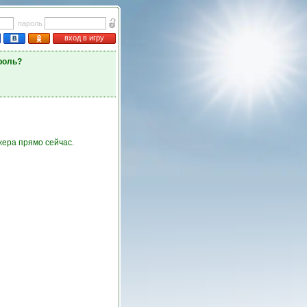
пароль
вход в игру
роль?
ера прямо сейчас.