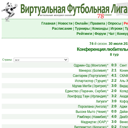
Главная
|
Новости
|
Онлайн
|
Правила
|
Опросы
|
Ре
Расписание
|
Турниры
|
Команды
|
Игроки
|
Т
Рейтинги
|
Форум
|
Чат
|
Конку
74
-й сезон.
30 июля 20
Конференция любительс
8 тур
Страны:
Одриин-Од (Монголия)
*
Сент 
0:3
Минерос (Боливия)
*
Конин
2:1
Сантарем (Португалия)
*
СКАФ
4:1
Испартаспор (Турция)
*
Аль-Х
2:2
Мдлав Мегби (Эритрея)
*
Видад
3:0
Единство (Парачин, Сербия)
*
Колед
2:0
Лонгфорд Таун (Ирландия)
*
Акаде
3:2
Хигуаги
*
Кофор
3:0
Порселана (Ангола)
*
Аджи 
2:0
Высоке Мыто (Чехия)
*
Дайан
0:0
Рэмблерс (Намибия)
*
Диабл
4:0
Мадридтас (ЮАР)
*
Венес
3:0
Виллемстад (Кюрасао)
*
Еддел
0:2