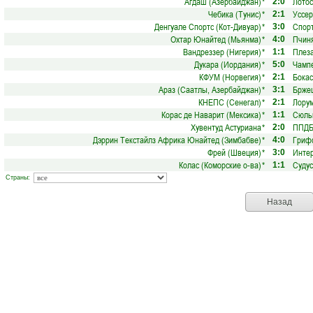
Агдаш (Азербайджан)
*
Лотос
2:0
Чебика (Тунис)
*
Уссер
2:1
Денгуале Спортс (Кот-Дивуар)
*
Спорт
3:0
Охтар Юнайтед (Мьянма)
*
Пчиня
4:0
Вандреззер (Нигерия)
*
Плеза
1:1
Дукара (Иордания)
*
Чампе
5:0
КФУМ (Норвегия)
*
Бокас
2:1
Араз (Саатлы, Азербайджан)
*
Бржец
3:1
КНЕПС (Сенегал)
*
Лорум
2:1
Корас де Наварит (Мексика)
*
Сюль
1:1
Хувентуд Астуриана
*
ППДБ
2:0
Дэррин Текстайлз Африка Юнайтед (Зимбабве)
*
Гриф
4:0
Фрей (Швеция)
*
Инте
3:0
Колас (Коморские о-ва)
*
Судус
1:1
Страны:
Назад