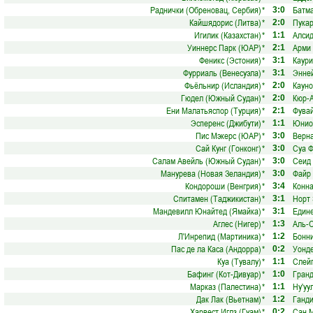
Раднички (Обреновац, Сербия)
*
Батма
3:0
Кайшядорис (Литва)
*
Пукар
2:0
Игилик (Казахстан)
*
Алсид
1:1
Уиннерс Парк (ЮАР)
*
Арми 
2:1
Феникс (Эстония)
*
Каури
3:1
Фурриаль (Венесуэла)
*
Энне
3:1
Фьёльнир (Исландия)
*
Кауно
2:0
Гюдел (Южный Судан)
*
Кюр-А
2:0
Ени Малатьяспор (Турция)
*
Фувай
2:1
Эсперенс (Джибути)
*
Юнио
1:1
Пис Мэкерс (ЮАР)
*
Верн
3:0
Сай Кунг (Гонконг)
*
Суа Ф
3:0
Салам Авейль (Южный Судан)
*
Сеид 
3:0
Манурева (Новая Зеландия)
*
Файр 
3:0
Кондороши (Венгрия)
*
Конна
3:4
Спитамен (Таджикистан)
*
Норт
3:1
Мандевилл Юнайтед (Ямайка)
*
Един
3:1
Аглес (Нигер)
*
Аль-О
1:3
Л'Инрепид (Мартиника)
*
Бонни
1:2
Пас де ла Каса (Андорра)
*
Уонде
0:2
Куа (Тувалу)
*
Слей
1:1
Бафинг (Кот-Дивуар)
*
Гран
1:0
Марказ (Палестина)
*
Ну'уу
1:1
Дак Лак (Вьетнам)
*
Ганди
1:2
Харвест Иглз (Гуам)
*
Сан 
0:2