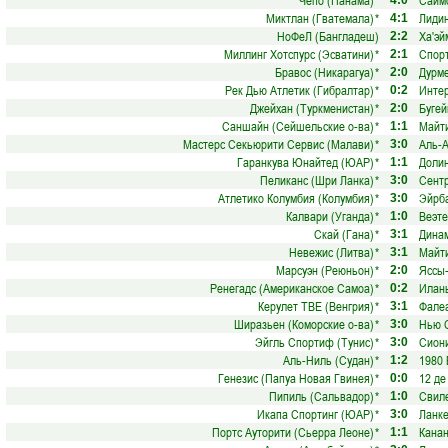
Чепо (Панама)
*
Саймо
4:0
Миктлан (Гватемала)
*
Лидин
4:1
НоФеЛ (Бангладеш)
Ха'эй
2:2
Миллинг Хотспурс (Эсватини)
*
Спорт
2:1
Бравос (Никарагуа)
*
Дурме
2:0
Рек Дью Атлетик (Гибралтар)
*
Интер
0:2
Джейхан (Туркменистан)
*
Бугей
2:0
Саншайн (Сейшельские о-ва)
*
Майти
1:1
Мастерс Секьюрити Сервис (Малави)
*
Аль-А
3:0
Гаранкува Юнайтед (ЮАР)
*
Долин
1:1
Пеликанс (Шри Ланка)
*
Сентр
3:0
Атлетико Колумбия (Колумбия)
*
Эйрба
3:0
Калвари (Уганда)
*
Веэте
1:0
Скай (Гана)
*
Динам
3:1
Невежис (Литва)
*
Майти
3:1
Марсуэн (Реюньон)
*
Яссы-
2:0
Ренегадс (Американское Самоа)
*
Илань
0:2
Керулет ТВЕ (Венгрия)
*
Фале
3:1
Ширазьен (Коморские о-ва)
*
Нью С
3:0
Эйгль Спортиф (Тунис)
*
Сиони
3:0
Аль-Ниль (Судан)
*
1980 
1:2
Генезис (Папуа Новая Гвинея)
*
12 де
0:0
Пипиль (Сальвадор)
*
Свиле
1:0
Икапа Спортинг (ЮАР)
*
Ланке
3:0
Портс Ауторити (Сьерра Леоне)
*
Канан
1:1