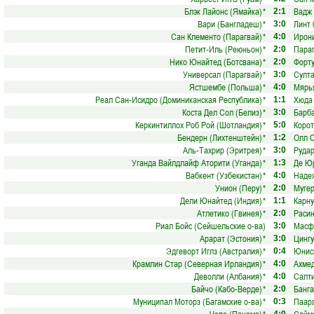
Блэк Лайонс (Ямайка)
*
Вадж 
2:1
Вари (Бангладеш)
*
Линт 
3:0
Сан Клементо (Парагвай)
*
Ирони
4:0
Петит-Иль (Реюньон)
*
Параг
2:0
Нико Юнайтед (Ботсвана)
*
Форту
2:0
Универсал (Парагвай)
*
Султа
3:0
Ястшембе (Польша)
*
Мярь
4:0
Реал Сан-Исидро (Доминиканская Республика)
*
Хюда 
1:1
Коста Дел Сол (Белиз)
*
Барба
3:0
Керкинтиллох Роб Рой (Шотландия)
*
Корот
5:0
Бендерн (Лихтенштейн)
*
Олл С
1:2
Аль-Тахрир (Эритрея)
*
Рудар
3:0
Уганда Вайлдлайф Аторити (Уганда)
*
Де Юр
1:3
Вабкент (Узбекистан)
*
Надеж
4:0
Унион (Перу)
*
Муге
2:0
Дели Юнайтед (Индия)
*
Карну
1:1
Атлетико (Гвинея)
*
Расин
2:0
Риал Бойс (Сейшельские о-ва)
Масф
3:0
Арарат (Эстония)
*
Цингу
3:0
Эдгеворт Иглз (Австралия)
*
Юнисп
0:4
Крамлин Стар (Северная Ирландия)
*
Ахмед
4:0
Деволли (Албания)
*
Салти
4:0
Байчо (Кабо-Верде)
*
Банга
2:0
Муниципал Моторз (Багамские о-ва)
*
Паар
0:3