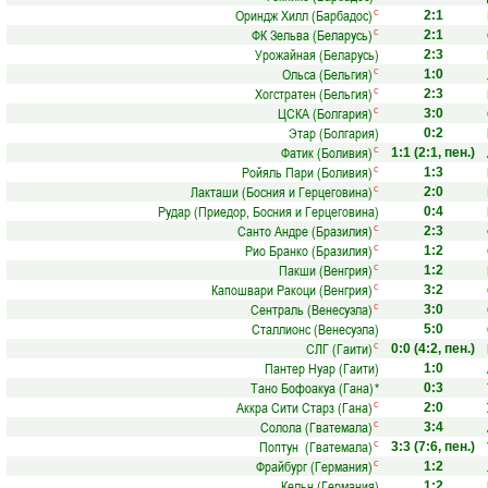
Ориндж Хилл (Барбадос)
с
2:1
ФК Зельва (Беларусь)
с
2:1
Урожайная (Беларусь)
2:3
Ольса (Бельгия)
с
1:0
Хогстратен (Бельгия)
с
2:3
ЦСКА (Болгария)
с
3:0
Этар (Болгария)
0:2
Фатик (Боливия)
с
1:1
(2:1, пен.)
Ройяль Пари (Боливия)
с
1:3
Лакташи (Босния и Герцеговина)
с
2:0
Рудар (Приедор, Босния и Герцеговина)
0:4
Санто Андре (Бразилия)
с
2:3
Рио Бранко (Бразилия)
с
1:2
Пакши (Венгрия)
с
1:2
Капошвари Ракоци (Венгрия)
с
3:2
Сентраль (Венесуэла)
с
3:0
Сталлионс (Венесуэла)
5:0
СЛГ (Гаити)
с
0:0
(4:2, пен.)
Пантер Нуар (Гаити)
1:0
Тано Бофоакуа (Гана)
*
0:3
Аккра Сити Старз (Гана)
с
2:0
Солола (Гватемала)
с
3:4
Поптун (Гватемала)
с
3:3
(7:6, пен.)
Фрайбург (Германия)
с
1:2
Кельн (Германия)
1:2