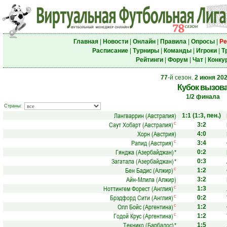
Главная
|
Новости
|
Онлайн
|
Правила
|
Опросы
|
Ре
Расписание
|
Турниры
|
Команды
|
Игроки
|
Т
Рейтинги
|
Форум
|
Чат
|
Конку
77
-й сезон.
2 июня 20
Кубок вызов
1/2 финала
Страны:
Лангваррин (Австралия)
1:1
(1:3, пен.)
Саут Хобарт (Австралия)
с
3:2
Хорн (Австрия)
4:0
Рапид (Австрия)
с
3:4
Гянджа (Азербайджан)
*
0:2
Загатала (Азербайджан)
*
0:3
Бен Бадис (Алжир)
с
1:2
Айн-Млила (Алжир)
3:2
Ноттингем Форест (Англия)
с
1:3
Брэдфорд Сити (Англия)
с
0:2
Олл Бойс (Аргентина)
с
1:2
Годой Крус (Аргентина)
с
1:2
Текнико (Барбадос)
*
1:5