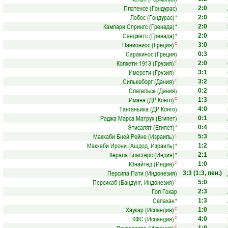
Платенсе (Гондурас)
2:0
Лобос (Гондурас)
*
2:0
Кампари Спрингс (Гренада)
*
2:0
Санджетс (Гренада)
*
2:0
Паниониос (Греция)
с
3:0
Саракинос (Греция)
0:3
Колхети-1913 (Грузия)
с
2:0
Имерети (Грузия)
с
3:1
Силькеборг (Дания)
с
3:2
Слагельсе (Дания)
0:2
Имана (ДР Конго)
с
1:3
Танганьика (ДР Конго)
4:0
Раджа Марса Матрух (Египет)
0:1
Этисалят (Египет)
*
0:4
Маккаби Бней Рейне (Израиль)
с
5:3
Маккаби Ирони (Ашдод, Израиль)
*
1:2
Керала Бластерс (Индия)
*
2:1
Юнайтед (Индия)
с
1:0
Персипа Пати (Индонезия)
3:3
(1:3, пен.)
Персикаб (Бандунг, Индонезия)
с
5:0
Гол Гохар
2:3
Сепахан
*
1:3
Хаукар (Исландия)
с
1:0
КФС (Исландия)
с
4:0
с