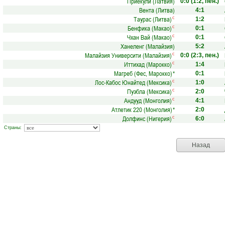
Приекули (Латвия)
0:0
(1:2, пен.)
Вента (Литва)
4:1
Таурас (Литва)
с
1:2
Бенфика (Макао)
с
0:1
Чхан Вай (Макао)
с
0:1
Ханеленг (Малайзия)
5:2
Малайзия Университи (Малайзия)
с
0:0
(2:3, пен.)
Иттихад (Марокко)
с
1:4
Магреб (Фес, Марокко)
*
0:1
Лос-Кабос Юнайтед (Мексика)
с
1:0
Пуэбла (Мексика)
с
2:0
Андууд (Монголия)
с
4:1
Атлетик 220 (Монголия)
*
2:0
Долфинс (Нигерия)
с
6:0
Страны:
Назад