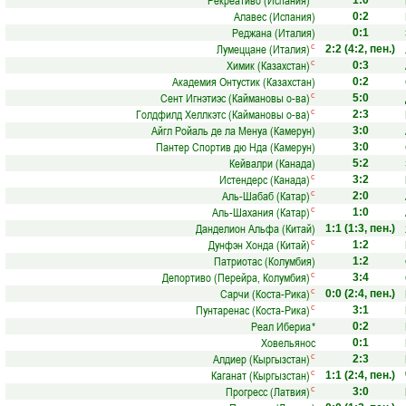
Рекреативо (Испания)
1:0
Алавес (Испания)
0:2
Реджана (Италия)
0:1
Лумеццане (Италия)
с
2:2
(4:2, пен.)
Химик (Казахстан)
с
0:3
Академия Онтустик (Казахстан)
0:2
Сент Игнэтиэс (Каймановы о-ва)
с
5:0
Голдфилд Хеллкэтс (Каймановы о-ва)
с
2:3
Айгл Ройаль де ла Менуа (Камерун)
3:0
Пантер Спортив дю Нда (Камерун)
3:0
Кейвалри (Канада)
5:2
Истендерс (Канада)
с
3:2
Аль-Шабаб (Катар)
с
2:0
Аль-Шахания (Катар)
с
1:0
Данделион Альфа (Китай)
1:1
(1:3, пен.)
Дунфэн Хонда (Китай)
с
1:2
Патриотас (Колумбия)
1:2
Депортиво (Перейра, Колумбия)
с
3:4
Сарчи (Коста-Рика)
с
0:0
(2:4, пен.)
Пунтаренас (Коста-Рика)
с
3:1
Реал Ибериа
*
0:2
Ховельянос
0:1
Алдиер (Кыргызстан)
с
2:3
Каганат (Кыргызстан)
с
1:1
(2:4, пен.)
Прогресс (Латвия)
с
3:0