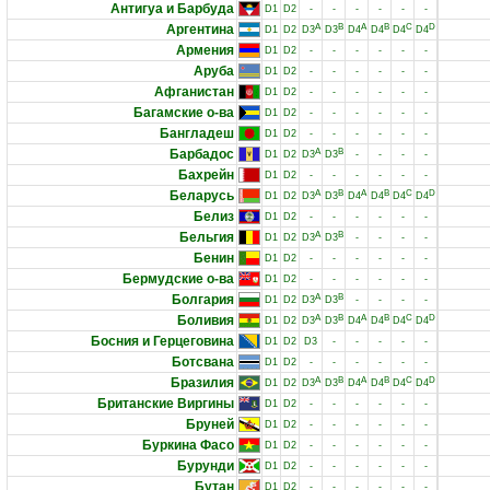
Антигуа и Барбуда
D1
D2
-
-
-
-
-
-
Аргентина
A
B
A
B
C
D
D1
D2
D3
D3
D4
D4
D4
D4
Армения
D1
D2
-
-
-
-
-
-
Аруба
D1
D2
-
-
-
-
-
-
Афганистан
D1
D2
-
-
-
-
-
-
Багамские о-ва
D1
D2
-
-
-
-
-
-
Бангладеш
D1
D2
-
-
-
-
-
-
Барбадос
A
B
D1
D2
D3
D3
-
-
-
-
Бахрейн
D1
D2
-
-
-
-
-
-
Беларусь
A
B
A
B
C
D
D1
D2
D3
D3
D4
D4
D4
D4
Белиз
D1
D2
-
-
-
-
-
-
Бельгия
A
B
D1
D2
D3
D3
-
-
-
-
Бенин
D1
D2
-
-
-
-
-
-
Бермудские о-ва
D1
D2
-
-
-
-
-
-
Болгария
A
B
D1
D2
D3
D3
-
-
-
-
Боливия
A
B
A
B
C
D
D1
D2
D3
D3
D4
D4
D4
D4
Босния и Герцеговина
D1
D2
D3
-
-
-
-
-
Ботсвана
D1
D2
-
-
-
-
-
-
Бразилия
A
B
A
B
C
D
D1
D2
D3
D3
D4
D4
D4
D4
Британские Виргины
D1
D2
-
-
-
-
-
-
Бруней
D1
D2
-
-
-
-
-
-
Буркина Фасо
D1
D2
-
-
-
-
-
-
Бурунди
D1
D2
-
-
-
-
-
-
Бутан
D1
D2
-
-
-
-
-
-