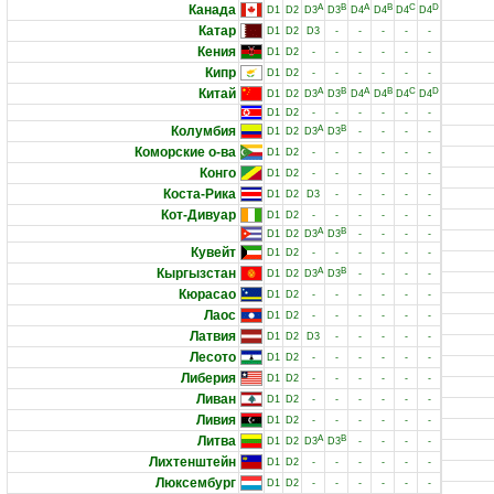
Канада
A
B
A
B
C
D
D1
D2
D3
D3
D4
D4
D4
D4
Катар
D1
D2
D3
-
-
-
-
-
Кения
D1
D2
-
-
-
-
-
-
Кипр
D1
D2
-
-
-
-
-
-
Китай
A
B
A
B
C
D
D1
D2
D3
D3
D4
D4
D4
D4
D1
D2
-
-
-
-
-
-
Колумбия
A
B
D1
D2
D3
D3
-
-
-
-
Коморские о-ва
D1
D2
-
-
-
-
-
-
Конго
D1
D2
-
-
-
-
-
-
Коста-Рика
D1
D2
D3
-
-
-
-
-
Кот-Дивуар
D1
D2
-
-
-
-
-
-
A
B
D1
D2
D3
D3
-
-
-
-
Кувейт
D1
D2
-
-
-
-
-
-
Кыргызстан
A
B
D1
D2
D3
D3
-
-
-
-
Кюрасао
D1
D2
-
-
-
-
-
-
Лаос
D1
D2
-
-
-
-
-
-
Латвия
D1
D2
D3
-
-
-
-
-
Лесото
D1
D2
-
-
-
-
-
-
Либерия
D1
D2
-
-
-
-
-
-
Ливан
D1
D2
-
-
-
-
-
-
Ливия
D1
D2
-
-
-
-
-
-
Литва
A
B
D1
D2
D3
D3
-
-
-
-
Лихтенштейн
D1
D2
-
-
-
-
-
-
Люксембург
D1
D2
-
-
-
-
-
-