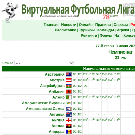
Главная
|
Новости
|
Онлайн
|
Правила
|
Опросы
|
Ре
Расписание
|
Турниры
|
Команды
|
Игроки
|
Т
Рейтинги
|
Форум
|
Чат
|
Конку
77
-й сезон.
3 июня 20
Чемпионат
23 тур
Страны:
Национальные чемпионаты и 
Австралия
A
B
A
B
C
D
D1
D2
D3
D3
D4
D4
D4
D4
Австрия
A
B
A
B
C
D
D1
D2
D3
D3
D4
D4
D4
D4
Азербайджан
D1
D2
D3
-
-
-
-
-
Албания
D1
D2
-
-
-
-
-
-
Алжир
A
B
A
B
C
D
D1
D2
D3
D3
D4
D4
D4
D4
Американские Виргины
D1
D2
-
-
-
-
-
-
Американское Самоа
D1
D2
-
-
-
-
-
-
Ангилья
D1
D2
-
-
-
-
-
-
Англия
A
B
A
B
C
D
D1
D2
D3
D3
D4
D4
D4
D4
Ангола
D1
D2
-
-
-
-
-
-
Андорра
D1
D2
-
-
-
-
-
-