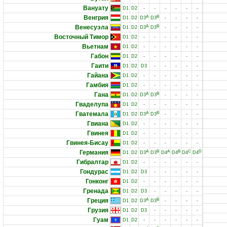
Вануату
D1
D2
-
-
-
-
-
-
Венгрия
A
B
D1
D2
D3
D3
-
-
-
-
Венесуэла
A
B
D1
D2
D3
D3
-
-
-
-
Восточный Тимор
D1
D2
-
-
-
-
-
-
Вьетнам
D1
D2
-
-
-
-
-
-
Габон
D1
D2
-
-
-
-
-
-
Гаити
D1
D2
D3
-
-
-
-
-
Гайана
D1
D2
-
-
-
-
-
-
Гамбия
D1
D2
-
-
-
-
-
-
Гана
A
B
D1
D2
D3
D3
-
-
-
-
Гваделупа
D1
D2
-
-
-
-
-
-
Гватемала
A
B
D1
D2
D3
D3
-
-
-
-
Гвиана
D1
D2
-
-
-
-
-
-
Гвинея
D1
D2
-
-
-
-
-
-
Гвинея-Бисау
D1
D2
-
-
-
-
-
-
Германия
A
B
A
B
C
D
D1
D2
D3
D3
D4
D4
D4
D4
Гибралтар
D1
D2
-
-
-
-
-
-
Гондурас
D1
D2
D3
-
-
-
-
-
Гонконг
D1
D2
-
-
-
-
-
-
Гренада
D1
D2
D3
-
-
-
-
-
Греция
A
B
D1
D2
D3
D3
-
-
-
-
Грузия
D1
D2
D3
-
-
-
-
-
Гуам
D1
D2
-
-
-
-
-
-