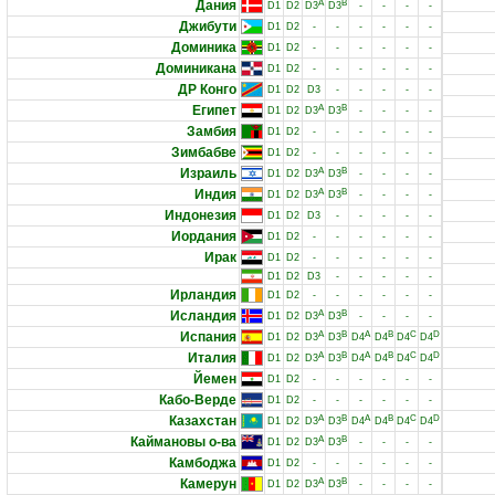
Дания
A
B
D1
D2
D3
D3
-
-
-
-
Джибути
D1
D2
-
-
-
-
-
-
Доминика
D1
D2
-
-
-
-
-
-
Доминикана
D1
D2
-
-
-
-
-
-
ДР Конго
D1
D2
D3
-
-
-
-
-
Египет
A
B
D1
D2
D3
D3
-
-
-
-
Замбия
D1
D2
-
-
-
-
-
-
Зимбабве
D1
D2
-
-
-
-
-
-
Израиль
A
B
D1
D2
D3
D3
-
-
-
-
Индия
A
B
D1
D2
D3
D3
-
-
-
-
Индонезия
D1
D2
D3
-
-
-
-
-
Иордания
D1
D2
-
-
-
-
-
-
Ирак
D1
D2
-
-
-
-
-
-
D1
D2
D3
-
-
-
-
-
Ирландия
D1
D2
-
-
-
-
-
-
Исландия
A
B
D1
D2
D3
D3
-
-
-
-
Испания
A
B
A
B
C
D
D1
D2
D3
D3
D4
D4
D4
D4
Италия
A
B
A
B
C
D
D1
D2
D3
D3
D4
D4
D4
D4
Йемен
D1
D2
-
-
-
-
-
-
Кабо-Верде
D1
D2
-
-
-
-
-
-
Казахстан
A
B
A
B
C
D
D1
D2
D3
D3
D4
D4
D4
D4
Каймановы о-ва
A
B
D1
D2
D3
D3
-
-
-
-
Камбоджа
D1
D2
-
-
-
-
-
-
Камерун
A
B
D1
D2
D3
D3
-
-
-
-