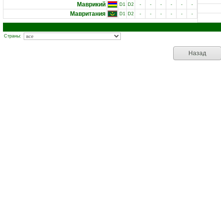
Маврикий
D1
D2
-
-
-
-
-
-
Мавритания
D1
D2
-
-
-
-
-
-
Страны:
Назад