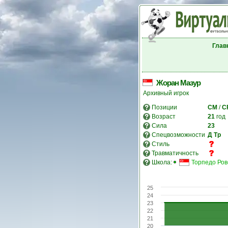
Глав
Жоран Мазур
Архивный игрок
Позиции
CM
/
C
Возраст
21
год
Сила
23
Спецвозможности
Д
Тр
Стиль
Травматичность
Школа:
Торпедо Ров
25
24
23
22
21
20