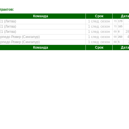
трактов:
Команда
Срок
Дата
Е1 (Литва)
1 след. сезон
70
179
Е1 (Литва)
1 след. сезон
70
165
Е1 (Литва)
1 след. сезон
28
69
8
орпедо Ровер (Сингапур)
1 след. сезон
4
68
260
орпедо Ровер (Сингапур)
1 след. сезон
68
5
Команда
Срок
Дата