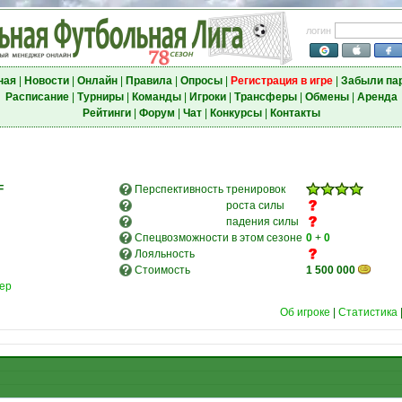
логин
ная
|
Новости
|
Онлайн
|
Правила
|
Опросы
|
Регистрация в игре
|
Забыли па
Расписание
|
Турниры
|
Команды
|
Игроки
|
Трансферы
|
Обмены
|
Аренда
Рейтинги
|
Форум
|
Чат
|
Конкурсы
|
Контакты
F
Перспективность
тренировок
роста силы
падения силы
Спецвозможности в этом сезоне
0
+
0
Лояльность
Стоимость
1 500 000
ер
Об игроке
|
Статистика