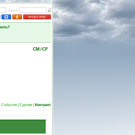
пароль
вход в игру
роль?
CM
/
CF
|
События
|
Сделки
|
Контракт