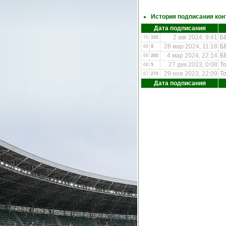
История подписания кон
Дата подписания
2 авг 2024, 9:41
Б
70
165
28 мар 2024, 11:18
Б
69
8
4 мар 2024, 22:14
Б
68
260
27 дек 2023, 0:08
Т
68
5
29 ноя 2023, 22:09
Т
67
270
Дата подписания