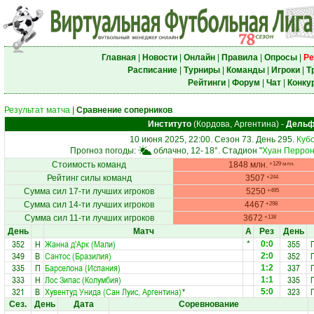
Главная
|
Новости
|
Онлайн
|
Правила
|
Опросы
|
Ре
Расписание
|
Турниры
|
Команды
|
Игроки
|
Т
Рейтинги
|
Форум
|
Чат
|
Конку
Результат матча
|
Сравнение соперников
Институто
(Кордова, Аргентина)
-
Дельф
10 июня 2025, 22:00. Сезон 73. День 295.
Куб
Прогноз погоды:
облачно, 12-
18°
. Стадион "
Хуан Перро
Стоимость команд
1848 млн.
+129 млн.
Рейтинг силы команд
3507
+244
Сумма сил 17-ти лучших игроков
5250
+495
Сумма сил 14-ти лучших игроков
4467
+298
Сумма сил 11-ти лучших игроков
3672
+138
День
Матч
А
Рез
День
352
Н
Жанна д'Арк (Мали)
355
*
0:0
349
В
Сантос (Бразилия)
352
2:0
335
П
Барселона (Испания)
337
1:2
333
Н
Лос Зипас (Колумбия)
335
1:1
321
В
Хувентуд Унида (Сан Луис, Аргентина)
*
323
5:0
Сез.
День
Дата
Соревнование