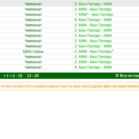
Чемпионат
2
Кано Пилларс
-
МФМ
Чемпионат
2
МФМ
-
Кано Пилларс
Чемпионат
1
МФМ
*
-
Кано Пилларс
Чемпионат
X
Кано Пилларс
-
МФМ
Чемпионат
2
МФМ
-
Кано Пилларс
Чемпионат
2
Кано Пилларс
-
МФМ
Чемпионат
2
Кано Пилларс
-
МФМ
Чемпионат
2
МФМ
-
Кано Пилларс
Чемпионат
2
Кано Пилларс
-
МФМ
Кубок страны
2
МФМ
-
Кано Пилларс
*
Чемпионат
2
МФМ
-
Кано Пилларс
Чемпионат
2
МФМ
-
Кано Пилларс
Чемпионат
X
Кано Пилларс
-
МФМ
+ 1 = 2 - 10 13 : 26
Вся истор
, чтобы посмотреть комментарии к матчу, вам необходимо
ввести свои логин 