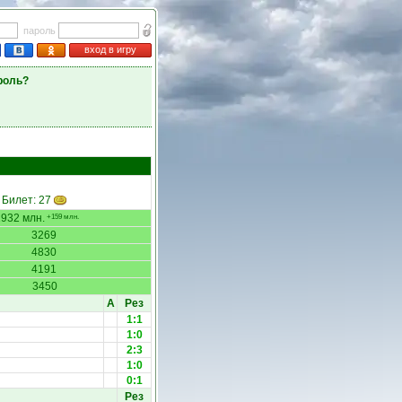
пароль
вход в игру
роль?
. Билет: 27
1932 млн.
+159 млн.
3269
4830
4191
3450
А
Рез
1:1
1:0
2:3
1:0
0:1
Рез