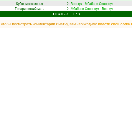
Кубок межсезонья
2
Вестхук
-
Мбабане Своллоуз
Товарищеский матч
2
Мбабане Своллоуз
-
Вестхук
+ 0 = 0 - 2 1 : 3
, чтобы посмотреть комментарии к матчу, вам необходимо
ввести свои логин 