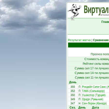
Глав
Результат матча
|
Сравнение
Прогноз пог
Стоимость коман
Рейтинг силы кома
Сумма сил 17-ти лучших
Сумма сил 14-ти лучших
Сумма сил 11-ти лучших
День
355
П
Рокдейл Сити Санс (
352
П
ТАКА (Сальвадор)
350
П
Ушакспор (Турция)
349
П
Орадя (Румыния)
347
Н
Сен-Лорен (Канада)
Сез.
День
Дата