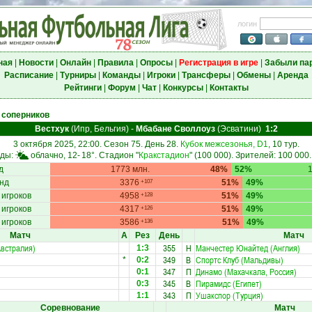
логин
ная
|
Новости
|
Онлайн
|
Правила
|
Опросы
|
Регистрация в игре
|
Забыли па
Расписание
|
Турниры
|
Команды
|
Игроки
|
Трансферы
|
Обмены
|
Аренда
Рейтинги
|
Форум
|
Чат
|
Конкурсы
|
Контакты
 соперников
Вестхук
(Ипр, Бельгия)
-
Мбабане Своллоуз
(Эсватини)
1:2
3 октября 2025, 22:00. Сезон 75. День 28.
Кубок межсезонья, D1
, 10 тур.
оды:
облачно, 12-
18°
. Стадион "
Кракстадион
" (100 000). Зрителей: 100 000
д
1773 млн.
48%
52%
нд
3376
51%
49%
+107
 игроков
4958
51%
49%
+128
 игроков
4317
51%
49%
+126
 игроков
3586
51%
49%
+136
Матч
А
Рез
День
Матч
Австралия)
355
Н
Манчестер Юнайтед (Англия)
1:3
349
В
Спортс Клуб (Мальдивы)
*
0:2
347
П
Динамо (Махачкала, Россия)
0:1
345
В
Пирамидс (Египет)
0:3
343
П
Ушакспор (Турция)
1:1
Соревнование
Матч