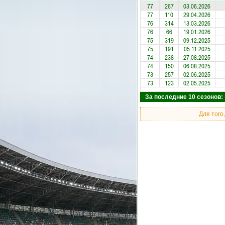
77
267
03.06.2026
77
110
29.04.2026
76
314
13.03.2026
76
66
19.01.2026
75
319
09.12.2025
75
191
05.11.2025
74
238
27.08.2025
74
150
06.08.2025
73
257
02.06.2025
73
123
02.05.2025
За последние 10 сезонов: 
Для того