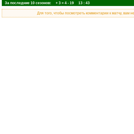
За последние 10 сезонов: + 3 = 4 - 19 13 : 43
Для того, чтобы посмотреть комментарии к матчу, вам 