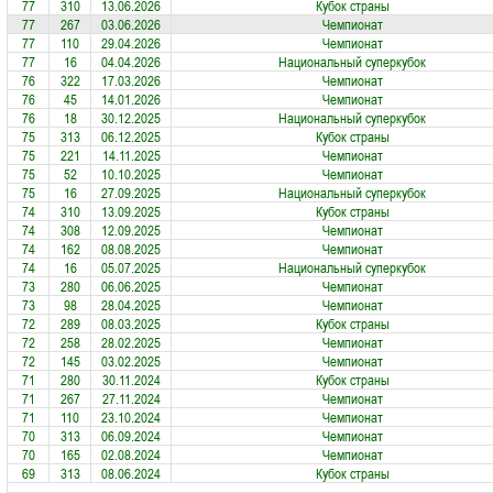
77
310
13.06.2026
Кубок страны
77
267
03.06.2026
Чемпионат
77
110
29.04.2026
Чемпионат
77
16
04.04.2026
Национальный суперкубок
76
322
17.03.2026
Чемпионат
76
45
14.01.2026
Чемпионат
76
18
30.12.2025
Национальный суперкубок
75
313
06.12.2025
Кубок страны
75
221
14.11.2025
Чемпионат
75
52
10.10.2025
Чемпионат
75
16
27.09.2025
Национальный суперкубок
74
310
13.09.2025
Кубок страны
74
308
12.09.2025
Чемпионат
74
162
08.08.2025
Чемпионат
74
16
05.07.2025
Национальный суперкубок
73
280
06.06.2025
Чемпионат
73
98
28.04.2025
Чемпионат
72
289
08.03.2025
Кубок страны
72
258
28.02.2025
Чемпионат
72
145
03.02.2025
Чемпионат
71
280
30.11.2024
Кубок страны
71
267
27.11.2024
Чемпионат
71
110
23.10.2024
Чемпионат
70
313
06.09.2024
Чемпионат
70
165
02.08.2024
Чемпионат
69
313
08.06.2024
Кубок страны