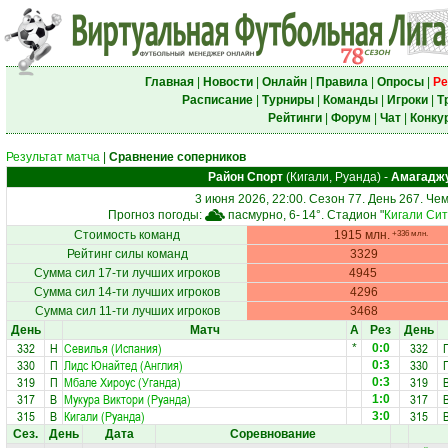
Главная
|
Новости
|
Онлайн
|
Правила
|
Опросы
|
Ре
Расписание
|
Турниры
|
Команды
|
Игроки
|
Т
Рейтинги
|
Форум
|
Чат
|
Конку
Результат матча
|
Сравнение соперников
Район Спорт
(Кигали, Руанда)
-
Амагадж
3 июня 2026, 22:00. Сезон 77. День 267. Че
Прогноз погоды:
пасмурно, 6-
14°
. Стадион "
Кигали Си
Стоимость команд
1915 млн.
+336 млн.
Рейтинг силы команд
3329
Сумма сил 17-ти лучших игроков
4945
Сумма сил 14-ти лучших игроков
4296
Сумма сил 11-ти лучших игроков
3468
День
Матч
А
Рез
День
332
Н
Севилья (Испания)
332
*
0:0
330
П
Лидс Юнайтед (Англия)
330
0:3
319
П
Мбале Хироус (Уганда)
319
0:3
317
В
Мукура Виктори (Руанда)
317
1:0
315
В
Кигали (Руанда)
315
3:0
Сез.
День
Дата
Соревнование