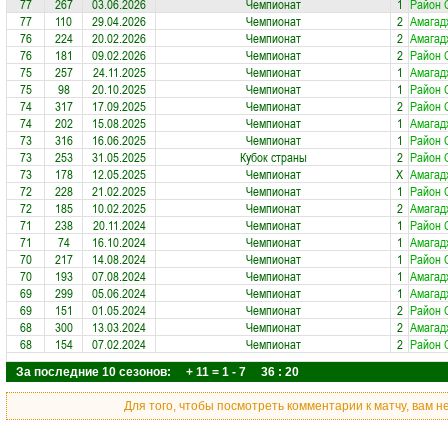
77
267
03.06.2026
Чемпионат
1
Район 
77
110
29.04.2026
Чемпионат
2
Амагад
76
224
20.02.2026
Чемпионат
2
Амагад
76
181
09.02.2026
Чемпионат
2
Район 
75
257
24.11.2025
Чемпионат
1
Амагад
75
98
20.10.2025
Чемпионат
1
Район 
74
317
17.09.2025
Чемпионат
2
Район 
74
202
15.08.2025
Чемпионат
1
Амагад
73
316
16.06.2025
Чемпионат
1
Район 
73
253
31.05.2025
Кубок страны
2
Район 
73
178
12.05.2025
Чемпионат
X
Амагад
72
228
21.02.2025
Чемпионат
1
Район 
72
185
10.02.2025
Чемпионат
2
Амагад
71
238
20.11.2024
Чемпионат
1
Район 
71
74
16.10.2024
Чемпионат
1
Амагад
70
217
14.08.2024
Чемпионат
1
Район 
70
193
07.08.2024
Чемпионат
1
Амагад
69
299
05.06.2024
Чемпионат
1
Амагад
69
151
01.05.2024
Чемпионат
2
Район 
68
300
13.03.2024
Чемпионат
2
Амагад
68
154
07.02.2024
Чемпионат
2
Район 
За последние 10 сезонов: + 11 = 1 - 7 36 : 20
Для того, чтобы посмотреть комментарии к матчу, вам 