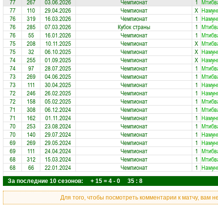
77
267
03.06.2026
Чемпионат
1
Мтибв
77
110
29.04.2026
Чемпионат
X
Намун
76
319
16.03.2026
Чемпионат
1
Намун
76
285
07.03.2026
Кубок страны
1
Мтибв
76
55
16.01.2026
Чемпионат
1
Мтибв
75
208
10.11.2025
Чемпионат
X
Мтибв
75
32
06.10.2025
Чемпионат
X
Намун
74
255
01.09.2025
Чемпионат
X
Намун
74
97
28.07.2025
Чемпионат
1
Мтибв
73
269
04.06.2025
Чемпионат
1
Мтибв
73
111
30.04.2025
Чемпионат
1
Намун
72
246
26.02.2025
Чемпионат
1
Намун
72
158
05.02.2025
Чемпионат
1
Мтибв
71
308
06.12.2024
Чемпионат
1
Мтибв
71
162
01.11.2024
Чемпионат
1
Намун
70
253
23.08.2024
Чемпионат
1
Мтибв
70
140
29.07.2024
Чемпионат
1
Намун
69
269
29.05.2024
Чемпионат
1
Намун
69
111
24.04.2024
Чемпионат
1
Мтибв
68
312
15.03.2024
Чемпионат
1
Мтибв
68
66
22.01.2024
Чемпионат
1
Намун
За последние 10 сезонов: + 15 = 4 - 0 35 : 8
Для того, чтобы посмотреть комментарии к матчу, вам 