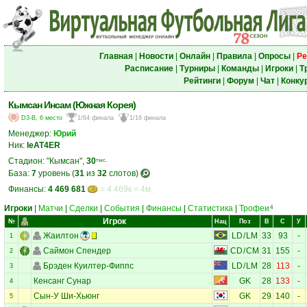
Главная
|
Новости
|
Онлайн
|
Правила
|
Опросы
|
Ре
Расписание
|
Турниры
|
Команды
|
Игроки
|
Т
Рейтинги
|
Форум
|
Чат
|
Конку
Кымсан Инсам (Южная Корея)
D3-B, 6 место
1/64 финала
1/16 финала
Менеджер:
Юрий
Ник:
leAT4ER
Стадион: "Кымсан",
30
тыс.
База:
7
уровень (
31
из
32
слотов)
Финансы:
4 469 681
= 4 469к = 4м
Игроки
|
Матчи
|
Сделки
|
События
|
Финансы
|
Статистика
|
Трофеи
4
Игрок
№
Нац
Поз
В
С
У
Жаилтон
LD
/
LM
33
93
-
1
Саймон Спендер
CD
/
CM
31
155
-
2
Брэден Куилтер-Фиппс
LD
/
LM
28
113
-
3
Кенсанг Сунар
GK
28
133
-
4
Сын-У Ши-Хьюнг
GK
29
140
-
5