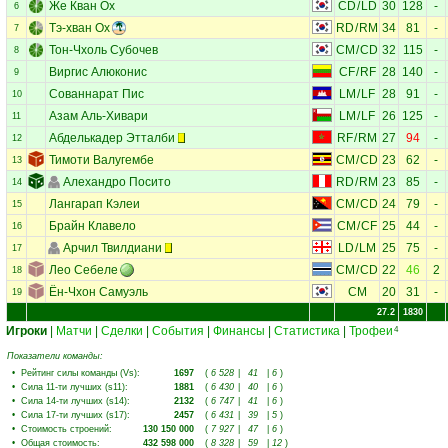
Же Кван Ох
CD
/
LD
30
128
-
6
Тэ-хван Ох
RD
/
RM
34
81
-
7
Тон-Чхоль Субочев
CM
/
CD
32
115
-
8
Виргис Алюконис
CF
/
RF
28
140
-
9
Сованнарат Пис
LM
/
LF
28
91
-
10
Азам Аль-Хивари
LM
/
LF
26
125
-
11
Абделькадер Этталби
RF
/
RM
27
94
-
12
Тимоти Валугембе
CM
/
CD
23
62
-
13
Алехандро Посито
RD
/
RM
23
85
-
14
Лангарап Кэлеи
CM
/
CD
24
79
-
15
Брайн Клавело
CM
/
CF
25
44
-
16
Арчил Твилдиани
LD
/
LM
25
75
-
17
Лео Себеле
CM
/
CD
22
46
2
18
Ён-Чхон Самуэль
CM
20
31
-
19
27.2
1830
Игроки
|
Матчи
|
Сделки
|
События
|
Финансы
|
Статистика
|
Трофеи
4
Показатели команды:
•
Рейтинг силы команды (Vs)
:
1697
(
6 528
|
41
|
6
)
•
Сила 11-ти лучших (s11)
:
1881
(
6 430
|
40
|
6
)
•
Сила 14-ти лучших (s14)
:
2132
(
6 747
|
41
|
6
)
•
Сила 17-ти лучших (s17)
:
2457
(
6 431
|
39
|
5
)
•
Стоимость строений
:
130 150 000
(
7 927
|
47
|
6
)
•
Общая стоимость
:
432 598 000
(
8 328
|
59
|
12
)