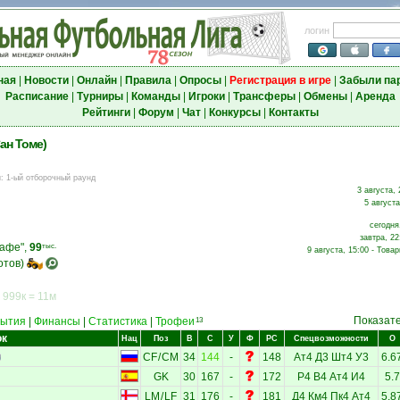
логин
ная
|
Новости
|
Онлайн
|
Правила
|
Опросы
|
Регистрация в игре
|
Забыли па
Расписание
|
Турниры
|
Команды
|
Игроки
|
Трансферы
|
Обмены
|
Аренда
Рейтинги
|
Форум
|
Чат
|
Конкурсы
|
Контакты
ан Томе)
и
:
1-ый отборочный раунд
3 августа, 
5 августа
сегодня
завтра, 22
Кафе",
99
тыс.
9 августа, 15:00 - Това
отов)
 999к = 11м
Показат
ытия
|
Финансы
|
Статистика
|
Трофеи
13
ок
Нац
Поз
В
С
У
Ф
РС
Спецвозможности
О
CF
/
CM
34
144
-
148
Ат4
Д3
Шт4
У3
6.6
GK
30
167
-
172
Р4
В4
Ат4
И4
5.7
LM
/
LF
31
176
-
181
Д4
Км4
Пк4
Ат4
5.8