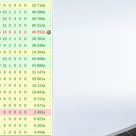
7
6
0
0
0
0
20 710к
-
9
10
1
1
2
0
48 588к
-
1
10
5
4
0
0
49 766к
-
11
0
2
0
0
40 312к
-
5
10
0
0
0
0
46 552к
9
10
2
1
0
0
36 365к
-
2
9
2
2
0
0
38 036к
-
5
8
2
0
0
0
14 264к
-
10
0
0
0
0
44 906к
-
2
11
1
0
2
0
43 866к
-
4
9
4
0
0
0
31 147к
-
6
8
3
0
0
0
35 661к
-
4
7
0
0
0
0
16 115к
-
9
8
0
1
0
0
19 943к
-
8
6
0
0
1
0
8 721к
-
0
0
0
0
0
3 671к
-
0
0
0
0
0
2 491к
-
1
0
0
0
0
6 821к
-
1
8
0
0
0
0
6 202к
-
1
0
0
0
0
4 559к
-