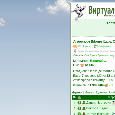
Глав
Агроспорт (Монте Кафе, С
D1, 1 место
1/16 финала
Кубок африканской конфедераци
Сборная:
Сан Томе и Принсипи, нац.
Менеджер:
Василий ...
Ник:
basilik
Стадион: "Парко де Монте 
База:
7
уровень (
32
из
32
сл
Атмосфера в команде:
+1
%
Финансы:
11 999 604
= 11
Игроки
|
Матчи
|
Сделки
|
Соб
Игр
№
Даниил Моторин
1
Виктор Прадас
2
Тейтур Йохансен
3