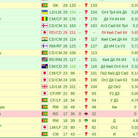
GK
29
133
-
133
5.3
LD
/
LM
29
154
-
154
От4
Тр4
И4
Д4
5.2
CM
/
CF
30
170
-
170
Д4
У4
К4
И4
6.3
CD
/
CM
31
163
-
163
Ат3
См3
К4
Тр4
5.2
RD
/
CD
29
151
--
--
Л4
Км4
См4
К4
5.6
CD
/
CM
26
114
-
117
Км4
См4
Д4
К4
5.3
RM
/
RF
26
123
-
127
Д3
И4
Ск
У3
5.7
у
CD
/
CM
26
106
-
113
5.6
RD
/
RM
25
117
-
121
Км4
Д4
Л4
И4
5.1
CM
/
CD
25
116
-
116
Д4
Км4
От4
Ат4
5.3
CM
/
CF
23
98
-
101
Пк2
Км3
Д3
См3
6.1
CD
/
CM
24
106
-
106
От2
Д4
См4
К3
5.8
LD
/
LM
25
101
-
104
Д2
Оп2
5.3
CF
/
RF
22
90
-
93
У2
Д3
5.0
CF
/
LF
18
54
-
54
У
Д3
4.7
йра
RM
18
48
-
48
Км
0
RD
17
36
0
32
0
RM
16
39
0
44
Д
4.8
LM
/
LF
23
80
-
82
От2
5.0
CM
17
43
-
43
И
4.7