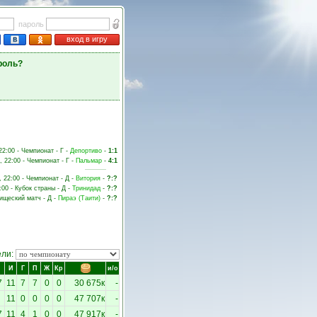
пароль
вход в игру
роль?
22:00 - Чемпионат - Г -
Депортиво
-
1:1
, 22:00 - Чемпионат - Г -
Пальмар
-
4:1
, 22:00 - Чемпионат - Д -
Витория
-
?:?
:00 - Кубок страны - Д -
Тринидад
-
?:?
рищеский матч - Д -
Пираэ (Таити)
-
?:?
ели:
И
Г
П
Ж
Кр
и/о
7
11
7
7
0
0
30 675к
-
11
0
0
0
0
47 707к
-
7
11
4
1
0
0
47 917к
-