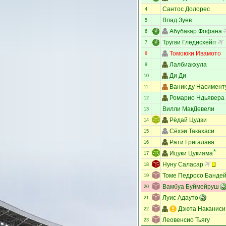
Сантос Долорес
4
Влад Зуев
5
Абубакар Фофана
6
Тругви Гледисхейгг
7
Томоюки Ивамото
8
Лалбиакхула
9
Ди Ди
10
Ваник ду Насимент
11
Ромарио Ндьявера
12
Вилли МакДевели
13
Рёдай Цудзи
14
Сёхэи Такахаси
15
Рати Григалава
16
Ицуки Цукияма
17
Нуну Саласар
18
Томе Педросо Банде
19
Вамбуа Буймейруш
20
Луис Адауто
21
Дзюта Наканиси
22
Леовенсио Тьягу
23