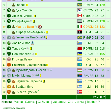
Гарсия
LD
/
LM
24
129
-
6
Джэ Сок Юн
CF
/
CM
22
97
-
7
Дези Домингес
CM
/
CD
22
92
-
8
Юсуф Фяди
CD
/
CM
23
128
-
9
Маттиа Вити
CD
/
CM
23
123
-
10
Ашраф Аль-Мадхаси
CM
24
91
-
11
Гильерме Питбуль
(2)
RM
/
RD
22
90
-
12
Лос Камбиос
LM
32
84
-
13
Тупоу Кау
RD
/
RM
22
118
-
14
Ноа Марсели
CF
/
CM
21
105
-
15
Итон да Кунья
GK
21
46
-
16
Рахимжан Дауренбеков
CM
20
67
-
17
Мухаммадали Гиёсов
(1)
CF
/
CM
19
80
-
18
Мифи Мониш
(13)
RM
/
RF
18
73
-
19
Баутиста Перейра
CF
/
CM
17
61
-
20
Брайан Луго
LM
16
39
-
21
Сиверт Гуссиас
CF
16
37
-
22
22.5
1872
Игроки
|
Матчи
|
Сделки
|
События
|
Финансы
|
Статистика
|
Трофеи
23
Показатели команды: