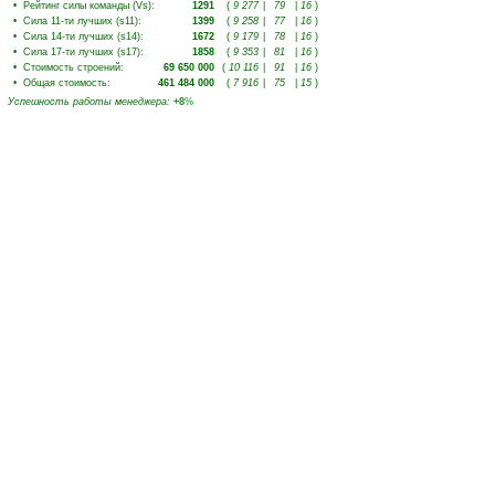
•
Рейтинг силы команды (Vs)
:
1291
(
9 277
|
79
|
16
)
•
Сила 11-ти лучших (s11)
:
1399
(
9 258
|
77
|
16
)
•
Сила 14-ти лучших (s14)
:
1672
(
9 179
|
78
|
16
)
•
Сила 17-ти лучших (s17)
:
1858
(
9 353
|
81
|
16
)
•
Стоимость строений
:
69 650 000
(
10 116
|
91
|
16
)
•
Общая стоимость
:
461 484 000
(
7 916
|
75
|
15
)
Успешность работы менеджера
:
+8
%