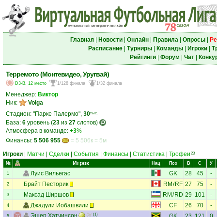
Главная
|
Новости
|
Онлайн
|
Правила
|
Опросы
|
Ре
Расписание
|
Турниры
|
Команды
|
Игроки
|
Т
Рейтинги
|
Форум
|
Чат
|
Конку
Терремото (Монтевидео, Уругвай)
D3-B, 12 место
1/128 финала
1/32 финала
Менеджер:
Виктор
Ник:
Volga
Стадион: "Парке Палермо",
30
тыс.
База:
6
уровень (
23
из
27
слотов)
Атмосфера в команде:
+3
%
Финансы:
5 506 955
= 5 506к = 5м
Игроки
|
Матчи
|
Сделки
|
События
|
Финансы
|
Статистика
|
Трофеи
23
Игрок
№
Нац
Поз
В
С
У
Луис Вильегас
GK
28
45
-
1
Брайт Песторик
RM
/
RF
27
75
-
2
Максад Ширшов
RM
/
RD
29
101
-
3
Джадули Иобашвили
CF
26
70
-
4
Эшер Хатчинсон
(1)
GK
23
121
0
5