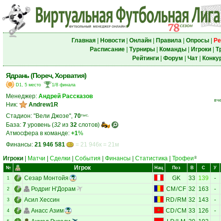
Главная
|
Новости
|
Онлайн
|
Правила
|
Опросы
|
Ре
Расписание
|
Турниры
|
Команды
|
Игроки
|
Т
Рейтинги
|
Форум
|
Чат
|
Конку
Ядрань (Пореч, Хорватия)
D1, 5 место
1/8 финала
Менеджер:
Андрей Рассказов
вче
Ник:
Andrew1R
Стадион: "Вели Джозе",
70
тыс.
База:
7
уровень (
32
из
32
слотов)
Атмосфера в команде:
+1
%
Финансы:
21 946 581
= 21 946к = 21м
Игроки
|
Матчи
|
Сделки
|
События
|
Финансы
|
Статистика
|
Трофеи
8
Игрок
№
Нац
Поз
В
С
У
Сезар Монтойя
GK
33
139
-
1
Родриг Н'Дорам
CM
/
CF
32
163
-
2
Асил Хессин
RD
/
RM
32
143
-
3
Анасс Азим
CD
/
CM
33
126
-
4