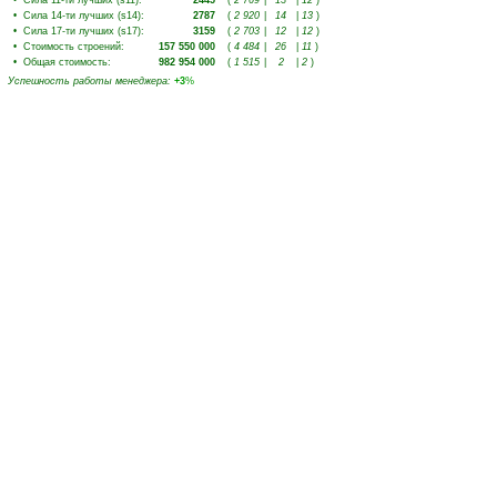
•
Сила 11-ти лучших (s11)
:
2445
(
2 769
|
13
|
12
)
•
Сила 14-ти лучших (s14)
:
2787
(
2 920
|
14
|
13
)
•
Сила 17-ти лучших (s17)
:
3159
(
2 703
|
12
|
12
)
•
Стоимость строений
:
157 550 000
(
4 484
|
26
|
11
)
•
Общая стоимость
:
982 954 000
(
1 515
|
2
|
2
)
Успешность работы менеджера
:
+3
%