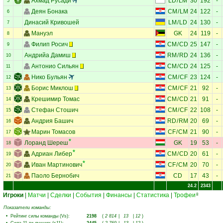
Ахмад Русади
LD
/
LM
30
192
-
5
Деян Бонака
CM
/
LM
24
122
-
6
Динасий Кривошей
LM
/
LD
24
130
-
7
Мануэл
GK
24
119
-
8
Филип Росич
CM
/
CD
25
147
-
9
Андрийа Дамиш
RM
/
RD
24
136
-
10
Антонио Сильян
CM
/
CD
24
125
-
11
Нико Бульян
CM
/
CF
23
124
-
12
Борис Миклош
CM
/
CF
21
92
-
13
Крешимир Томас
CM
/
CD
21
91
-
14
Стефан Стошич
CM
/
CF
22
108
-
15
Андрия Башич
RD
/
RM
20
69
-
16
Марин Томасов
CF
/
CM
21
90
-
17
Лоранд Шереш
GK
19
53
-
18
Адриан Либер
CM
/
CD
20
61
-
19
Иван Мартинович
CF
/
CM
20
70
-
20
Паоло Бернобич
CD
17
43
-
21
24.2
2343
Игроки
|
Матчи
|
Сделки
|
События
|
Финансы
|
Статистика
|
Трофеи
8
Показатели команды:
•
Рейтинг силы команды (Vs)
:
2198
(
2 814
|
13
|
12
)