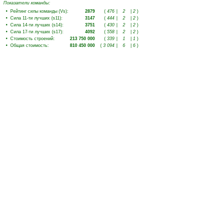
Показатели команды:
•
Рейтинг силы команды (Vs)
:
2879
(
476
|
2
|
2
)
•
Сила 11-ти лучших (s11)
:
3147
(
444
|
2
|
2
)
•
Сила 14-ти лучших (s14)
:
3751
(
430
|
2
|
2
)
•
Сила 17-ти лучших (s17)
:
4092
(
558
|
2
|
2
)
•
Стоимость строений
:
213 750 000
(
339
|
1
|
1
)
•
Общая стоимость
:
810 450 000
(
3 094
|
6
|
6
)