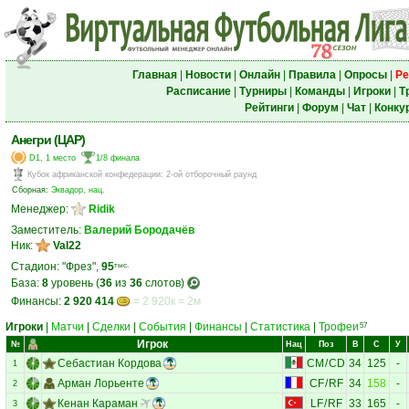
Главная
|
Новости
|
Онлайн
|
Правила
|
Опросы
|
Ре
Расписание
|
Турниры
|
Команды
|
Игроки
|
Т
Рейтинги
|
Форум
|
Чат
|
Конку
Анегри (ЦАР)
D1, 1 место
1/8 финала
Кубок африканской конфедерации
:
2-ой отборочный раунд
Сборная:
Эквадор, нац.
Менеджер:
Ridik
Заместитель:
Валерий Бородачёв
Ник:
Val22
Стадион: "Фрез",
95
тыс.
База:
8
уровень (
36
из
36
слотов)
Финансы:
2 920 414
= 2 920к = 2м
Игроки
|
Матчи
|
Сделки
|
События
|
Финансы
|
Статистика
|
Трофеи
57
Игрок
№
Нац
Поз
В
С
У
Себастиан Кордова
CM
/
CD
34
125
-
1
Арман Лорьенте
CF
/
RF
34
158
-
2
Кенан Караман
LF
/
RF
33
165
-
3