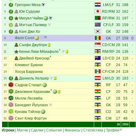
Грегорио Меха
LM
/
LF
31
188
-
4
Юя Судзуки
RD
/
RM
32
162
-
5
Мигуел Чайва
RF
/
RM
31
197
-
6
Мэттью Палмер
CF
/
LF
30
159
-
7
Канг Джи Хо
GK
32
148
-
8
Фалл Солл
(3)
GK
27
159
0
9
Сахфи Джубпре
CD
/
CM
28
141
-
10
Кенни Лики Мбиафоло
RM
/
RF
26
136
-
11
Джейкоб Креснар
LD
/
CD
24
116
-
12
Клемент Букони
CF
24
74
-
13
Хосуа Барранка
CF
/
CM
24
118
-
14
Даниель Хелшер
LM
/
LD
30
183
-
15
Садрак Стюарт
RF
17
47
-
16
Джасмани Каранави
CF
20
75
2
17
Мелли Лесемба
LF
18
53
-
18
Бенедикт Йугулазо
GK
19
59
-
19
Кунава Тэйлор
CD
16
42
0
20
Сент Клер Фортун
CM
17
48
-
21
26
2553
Игроки
|
Матчи
|
Сделки
|
События
|
Финансы
|
Статистика
|
Трофеи
57