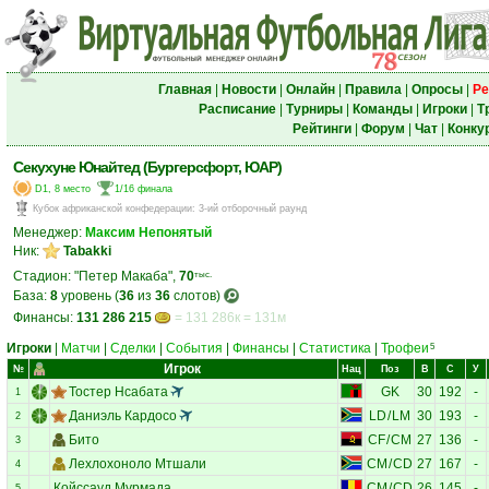
Главная
|
Новости
|
Онлайн
|
Правила
|
Опросы
|
Ре
Расписание
|
Турниры
|
Команды
|
Игроки
|
Т
Рейтинги
|
Форум
|
Чат
|
Конку
Секухуне Юнайтед (Бургерсфорт, ЮАР)
D1, 8 место
1/16 финала
Кубок африканской конфедерации
:
3-ий отборочный раунд
Менеджер:
Максим Непонятый
Ник:
Tabakki
Стадион: "Петер Макаба",
70
тыс.
База:
8
уровень (
36
из
36
слотов)
Финансы:
131 286 215
= 131 286к = 131м
Игроки
|
Матчи
|
Сделки
|
События
|
Финансы
|
Статистика
|
Трофеи
5
Игрок
№
Нац
Поз
В
С
У
Тостер Нсабата
GK
30
192
-
1
Даниэль Кардосо
LD
/
LM
30
193
-
2
Бито
CF
/
CM
27
136
-
3
Лехлохоноло Мтшали
CM
/
CD
27
167
-
4
Койссауд Мурмада
CM
/
CD
26
145
-
5