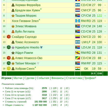
Херман Феррейра
CD
/
CM
27
99
-
6
Брадли ван Хувен
CM
/
CF
25
96
-
7
Ташрик Моррис
CF
/
CM
25
122
-
8
Хосе Гиовани Элел
RM
/
RD
25
119
-
9
Элиас Моквана
CF
/
CM
24
148
-
10
Вуйо Летлапа
CD
/
CM
25
128
-
11
Снайдер Сауседо
CM
/
CD
23
90
-
12
Томас Ассеннато
LM
/
LF
24
100
-
13
Нджабуло Нгкобо
LD
/
LM
21
118
-
14
Абдул Рамли
RM
/
RD
28
131
-
15
Алвес Нгакоссо-Око
CD
/
CM
23
88
-
16
Табанг Монаре
RM
/
RF
20
115
-
17
Хойрам Сингх
GK
19
59
-
18
24.9
2246
Игроки
|
Матчи
|
Сделки
|
События
|
Финансы
|
Статистика
|
Трофеи
5
Показатели команды:
•
Рейтинг силы команды (Vs)
:
2578
(
1 126
|
11
|
10
)
•
Сила 11-ти лучших (s11)
:
2890
(
993
|
11
|
9
)
•
Сила 14-ти лучших (s14)
:
3318
(
1 102
|
11
|
10
)
•
Сила 17-ти лучших (s17)
:
3617
(
1 259
|
12
|
11
)
•
Стоимость строений
:
191 550 000
(
1 351
|
10
|
6
)
•
Общая стоимость
:
1 187 022 000
(
605
|
8
|
8
)