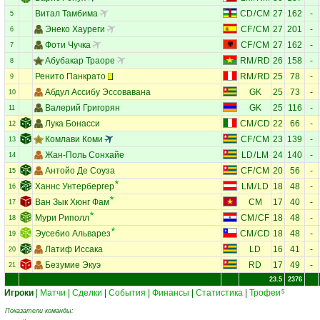
Витал Тамбима
CD
/
CM
27
162
-
5
Энеко Хауреги
CF
/
CM
27
201
-
6
Фоти Чучка
CF
/
CM
27
162
-
7
Абубакар Траоре
RM
/
RD
26
158
-
8
Ренито Панкрато
RM
/
RD
25
78
-
9
Абдул Ассибу Эссовавана
GK
25
73
-
10
Валерий Григорян
GK
25
116
-
11
Лука Бонасси
CM
/
CD
22
66
-
12
Комлави Коми
CF
/
CM
23
139
-
13
Жан-Поль Сонхайе
LD
/
LM
24
140
-
14
Антойо Де Соуза
CF
/
CM
20
56
-
15
Ханнс Унтербергер
LM
/
LD
18
48
-
16
Ван Зык Хюнг Фам
CM
17
40
-
17
Мури Риполл
CM
/
CF
18
48
-
18
Эусебио Альварез
CM
/
CD
18
48
-
19
Латиф Иссака
LD
16
41
-
20
Безумие Экуэ
RD
17
49
-
21
23.5
2376
Игроки
|
Матчи
|
Сделки
|
События
|
Финансы
|
Статистика
|
Трофеи
5
Показатели команды: