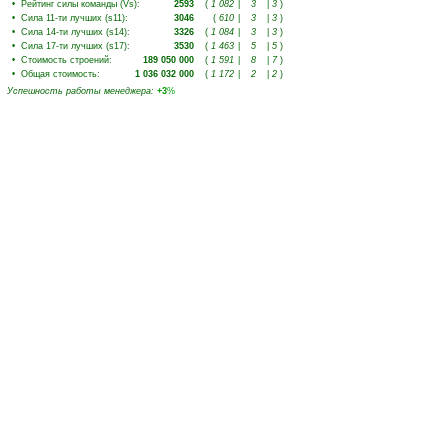
•
Рейтинг силы команды (Vs)
:
2593
(
1 082
|
3
|
3
)
•
Сила 11-ти лучших (s11)
:
3046
(
610
|
3
|
3
)
•
Сила 14-ти лучших (s14)
:
3326
(
1 084
|
3
|
3
)
•
Сила 17-ти лучших (s17)
:
3530
(
1 463
|
5
|
5
)
•
Стоимость строений
:
189 050 000
(
1 591
|
8
|
7
)
•
Общая стоимость
:
1 036 032 000
(
1 172
|
2
|
2
)
Успешность работы менеджера
:
+3
%