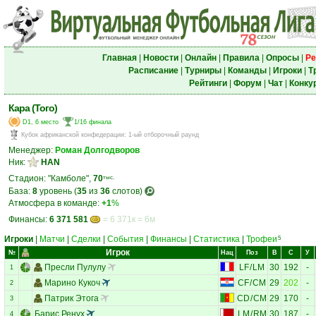
Главная
|
Новости
|
Онлайн
|
Правила
|
Опросы
|
Ре
Расписание
|
Турниры
|
Команды
|
Игроки
|
Т
Рейтинги
|
Форум
|
Чат
|
Конку
Кара (Того)
D1, 6 место
1/16 финала
Кубок африканской конфедерации
:
1-ый отборочный раунд
Менеджер:
Роман Долгодворов
Ник:
HAN
Стадион: "Камболе",
70
тыс.
База:
8
уровень (
35
из
36
слотов)
Атмосфера в команде:
+1
%
Финансы:
6 371 581
= 6 371к = 6м
Игроки
|
Матчи
|
Сделки
|
События
|
Финансы
|
Статистика
|
Трофеи
5
Игрок
№
Нац
Поз
В
С
У
Пресли Пулулу
LF
/
LM
30
192
-
1
Марино Кукоч
CF
/
CM
29
202
-
2
Патрик Этога
CD
/
CM
29
170
-
3
Барис Ренух
LM
/
RM
30
187
-
4