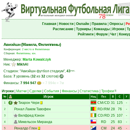
Главная
|
Новости
|
Онлайн
|
Правила
|
Опросы
|
Ре
Расписание
|
Турниры
|
Команды
|
Игроки
|
Т
Рейтинги
|
Форум
|
Чат
|
Конку
Авиэйшн (Манила, Филиппины)
Конференция:
2 место в Филиппинах
Сборная:
Филиппины, юн.
Менеджер:
Marta Kowalczyk
Ник:
MikhAl
Стадион: "Авиэйшн футбол стедиум",
43
тыс.
База:
7
уровень (
32
из
32
слотов)
Финансы:
7 994 947
= 7 994к = 7м
Игроки
|
Матчи
|
Сделки
|
События
|
Финансы
|
Статистика
|
Трофеи
11
Игрок
№
Нац
Поз
В
С
У
Тиарон Чери
CM
/
CD
31
125
-
1
Ронал Лакем Тавофен
RD
/
RM
28
76
-
2
Вилфред Кэнон
CD
/
RD
25
107
-
3
Микельсон Миранда
RD
25
83
-
4
Реналдо Глен
CM
24
45
-
5