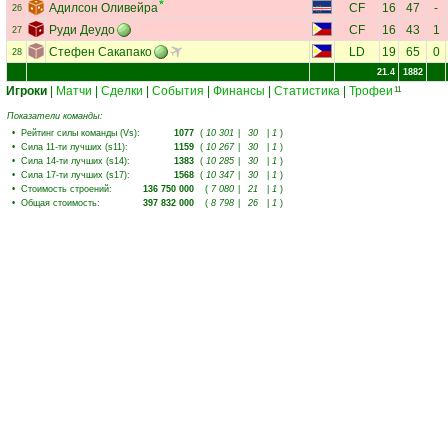
Адилсон Оливейра
CF
16
47
-
26
Руди Деудо
CF
16
43
1
27
Стефен Сакапако
LD
19
65
0
28
21.4
1882
Игроки
|
Матчи
|
Сделки
|
События
|
Финансы
|
Статистика
|
Трофеи
11
Показатели команды:
•
Рейтинг силы команды (Vs)
:
1077
(
10 301
|
30
|
1
)
•
Сила 11-ти лучших (s11)
:
1159
(
10 267
|
30
|
1
)
•
Сила 14-ти лучших (s14)
:
1383
(
10 285
|
30
|
1
)
•
Сила 17-ти лучших (s17)
:
1568
(
10 347
|
30
|
1
)
•
Стоимость строений
:
136 750 000
(
7 080
|
21
|
1
)
•
Общая стоимость
:
397 832 000
(
8 798
|
26
|
1
)