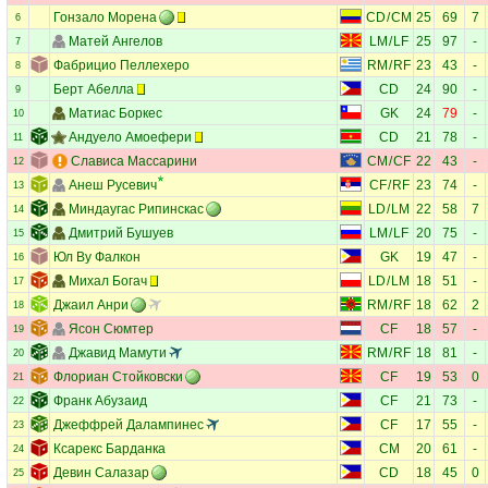
Гонзало Морена
CD
/
CM
25
69
7
6
Матей Ангелов
LM
/
LF
25
97
-
7
Фабрицио Пеллехеро
RM
/
RF
23
43
-
8
Берт Абелла
CD
24
90
-
9
Матиас Боркес
GK
24
79
-
10
Андуело Амоефери
CD
21
78
-
11
Слависа Массарини
CM
/
CF
22
43
-
12
Анеш Русевич
CF
/
RF
23
74
-
13
Миндаугас Рипинскас
LD
/
LM
22
58
7
14
Дмитрий Бушуев
LM
/
LF
20
75
-
15
Юл Ву Фалкон
GK
19
47
-
16
Михал Богач
LD
/
LM
18
51
-
17
Джаил Анри
RM
/
RF
18
62
2
18
Ясон Сюмтер
CF
18
57
-
19
Джавид Мамути
RM
/
RF
18
81
-
20
Флориан Стойковски
CF
19
53
0
21
Франк Абузаид
CF
21
73
-
22
Джеффрей Далампинес
CF
17
55
-
23
Ксарекс Барданка
CM
20
61
-
24
Девин Салазар
CD
18
45
0
25