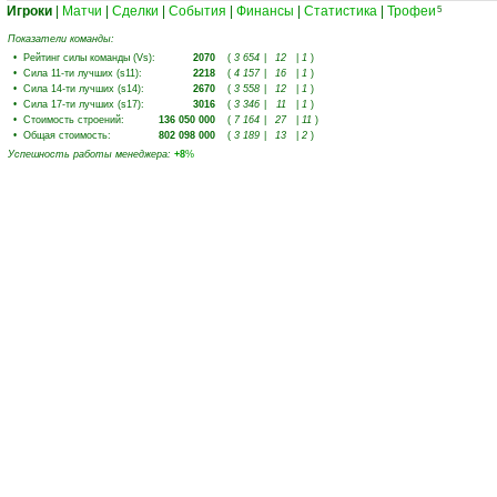
Игроки
|
Матчи
|
Сделки
|
События
|
Финансы
|
Статистика
|
Трофеи
5
Показатели команды:
•
Рейтинг силы команды (Vs)
:
2070
(
3 654
|
12
|
1
)
•
Сила 11-ти лучших (s11)
:
2218
(
4 157
|
16
|
1
)
•
Сила 14-ти лучших (s14)
:
2670
(
3 558
|
12
|
1
)
•
Сила 17-ти лучших (s17)
:
3016
(
3 346
|
11
|
1
)
•
Стоимость строений
:
136 050 000
(
7 164
|
27
|
11
)
•
Общая стоимость
:
802 098 000
(
3 189
|
13
|
2
)
Успешность работы менеджера
:
+8
%