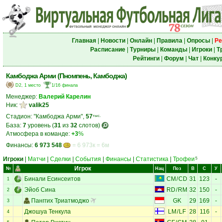
Главная
|
Новости
|
Онлайн
|
Правила
|
Опросы
|
Ре
Расписание
|
Турниры
|
Команды
|
Игроки
|
Т
Рейтинги
|
Форум
|
Чат
|
Конку
Камбоджа Арми (Пномпень, Камбоджа)
D2, 1 место
1/16 финала
Менеджер:
Валерий Карелин
Ник:
valik25
Стадион: "Камбоджа Арми",
57
тыс.
База:
7
уровень (
31
из
32
слотов)
Атмосфера в команде:
+3
%
Финансы:
6 973 548
= 6 973к = 6м
Игроки
|
Матчи
|
Сделки
|
События
|
Финансы
|
Статистика
|
Трофеи
5
Игрок
№
Нац
Поз
В
С
У
Бинали Есинсеитов
CM
/
CD
31
123
-
1
Эйоб Сина
RD
/
RM
32
150
-
2
Панггих Триатмоджо
GK
29
169
-
3
Джошуа Тенкула
LM
/
LF
28
116
-
4