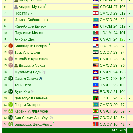
Петар Ристич
CF
/
CM
28
91
-
5
Андрес Муньос
CF
/
CM
27
106
-
6
Порати Ли
CM
/
CD
29
119
-
7
Ильзат Бейсикенов
CM
/
CD
26
81
-
8
Жан-Андре Дюпюи
CF
/
CM
24
119
-
9
Паулиньо Милан
LD
/
LM
24
101
-
10
Аук Хан Дес
CM
/
CF
24
128
-
11
Бонапарте Росарио
LD
/
LM
23
82
-
12
Таэр Аль Шами
CD
/
CM
23
84
-
13
Мыхайло Кривошей
CM
/
CF
23
84
-
14
Джасмир Мехат
CM
/
CD
23
80
-
15
Мухаммед Боди
RM
/
RF
24
126
-
16
Самед Самма
CM
/
CD
23
104
-
17
Тони Вега
LM
/
LF
25
109
-
18
Вути Ким
RD
/
RM
21
104
-
19
Дамаскус Казенене
GK
24
75
-
20
Георги Быстров
CM
/
CD
20
77
-
21
Кервин Уилльямсон
CM
/
CF
20
69
-
22
Али Салим Аль-Улус
CD
/
CM
18
64
-
23
Балдордж Ценд-Аюуш
CD
/
CM
16
42
-
24
24.4
2403