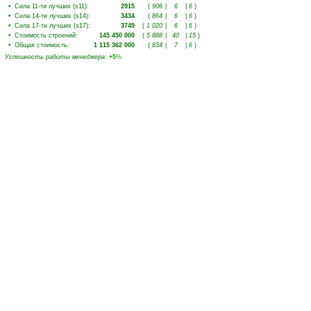
•
Сила 11-ти лучших (s11)
:
2915
(
906
|
6
|
6
)
•
Сила 14-ти лучших (s14)
:
3434
(
864
|
6
|
6
)
•
Сила 17-ти лучших (s17)
:
3749
(
1 020
|
6
|
6
)
•
Стоимость строений
:
145 450 000
(
5 888
|
40
|
15
)
•
Общая стоимость
:
1 115 362 000
(
834
|
7
|
6
)
Успешность работы менеджера
:
+5
%