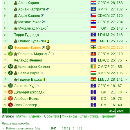
Ален Харинг
CF
/
CM
28
158
-
4
Ариан Кастрати
RM
/
RF
27
182
-
5
Адам Кадлец
CD
/
CM
27
170
-
6
Матиас Рохас
CF
/
CM
27
204
-
7
Мухаммад Ридхо
GK
25
143
-
8
Терри Гудридж
LD
/
LM
24
148
-
9
Оганес Куренгян
CM
/
CD
25
129
-
10
Франциск Кайне
CD
/
CM
22
120
-
11
Рафаэль Мирваль
CF
/
CM
22
110
-
12
Келандр Феннел
LD
/
CD
25
75
-
13
Кристофер Конлон
CM
/
CF
21
85
-
14
Балаж Варга
RM
/
LM
22
106
-
15
Гидеон Ваджа
LM
/
LD
28
141
-
16
Ливелин Худ
CF
/
CM
18
67
-
17
Джабари Джордан
GK
21
78
-
18
Альберт Беклс
CD
19
73
-
19
Зико Олливер
CM
16
40
-
20
24.2
2509
Игроки
|
Матчи
|
Сделки
|
События
|
Финансы
|
Статистика
|
Трофеи
5
Показатели команды:
•
Рейтинг силы команды (Vs)
:
2645
(
931
|
6
|
6
)