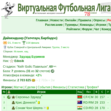
Главная
|
Новости
|
Онлайн
|
Правила
|
Опросы
|
Ре
Расписание
|
Турниры
|
Команды
|
Игроки
|
Т
Рейтинги
|
Форум
|
Чат
|
Конку
Даймондшир (Уэлчтаун, Барбадос)
D1, 8 место
1/16 финала
Кубок Северной и Центральной Америки
:
Группа, 3 место
Сборная:
Испания, нац.
Менеджер:
Эдуард Буримов
Ник:
Edosik
Стадион: "Кейт Бойс Павильон",
60
тыс.
База:
7
уровень (
31
из
32
слотов)
Атмосфера в команде:
+2
%
Финансы:
2 703 825
= 2 703к = 2м
Игроки
|
Матчи
|
Сделки
|
События
|
Финансы
|
Статистика
|
Трофеи
5
Игрок
№
Нац
Поз
В
С
У
Серсиньо Эдуард
CF
/
CM
30
157
-
1
Крис Доннелл
RD
/
RM
29
153
-
2
Сонам Чонг Шерпа
CD
/
RD
28
170
-
3