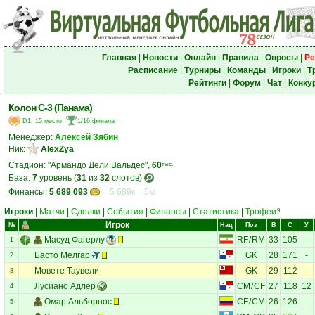
Главная
|
Новости
|
Онлайн
|
Правила
|
Опросы
|
Ре
Расписание
|
Турниры
|
Команды
|
Игроки
|
Т
Рейтинги
|
Форум
|
Чат
|
Конку
Колон С-3 (Панама)
D1, 15 место
1/16 финала
Менеджер:
Алексей Зябин
Ник:
AlexZya
Стадион: "Армандо Дели Вальдес",
60
тыс.
База:
7
уровень (
31
из
32
слотов)
Финансы:
5 689 093
= 5 689к = 5м
Игроки
|
Матчи
|
Сделки
|
События
|
Финансы
|
Статистика
|
Трофеи
9
Игрок
№
Нац
Поз
В
С
У
Масуд Фагерлу
RF
/
RM
33
105
-
1
Басто Мелгар
GK
28
171
-
2
Мовете Таувели
GK
29
112
-
3
Лусиано Адлер
CM
/
CF
27
118
12
4
Омар Альборнос
CF
/
CM
26
126
-
5