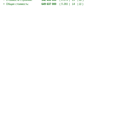
•
Стоимость строений
:
142 450 000
(
6 276
|
19
|
12
)
•
Общая стоимость
:
649 637 000
(
5 281
|
14
|
11
)