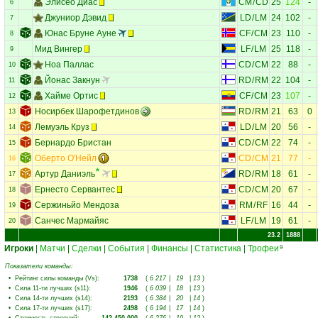
Элисео Диас
CM
/
CD
25
124
-
6
Джуниор Дэвид
LD
/
LM
24
102
-
7
Юнас Бруне Ауне
CF
/
CM
23
110
-
8
Мид Вингер
LF
/
LM
25
118
-
9
Ноа Паллас
CD
/
CM
22
88
-
10
Йонас Закнун
RD
/
RM
22
104
-
11
Хайме Ортис
CF
/
CM
23
107
-
12
Носирбек Шарофетдинов
RD
/
RM
21
63
0
13
Лемуэль Круз
LD
/
LM
20
56
-
14
Бернардо Бристан
CD
/
CM
22
74
-
15
Оберто О'Нейл
CD
/
CM
21
77
-
16
Артур Даниэль
RD
/
RM
18
61
-
17
Ернесто Сервантес
CD
/
CM
20
67
-
18
Сержиньйо Мендоза
RM
/
RF
16
44
-
19
Санчес Мармайяс
LF
/
LM
19
61
-
20
23.2
1888
Игроки
|
Матчи
|
Сделки
|
События
|
Финансы
|
Статистика
|
Трофеи
9
Показатели команды:
•
Рейтинг силы команды (Vs)
:
1738
(
6 217
|
19
|
13
)
•
Сила 11-ти лучших (s11)
:
1946
(
6 039
|
18
|
13
)
•
Сила 14-ти лучших (s14)
:
2193
(
6 384
|
20
|
14
)
•
Сила 17-ти лучших (s17)
:
2498
(
6 194
|
17
|
14
)