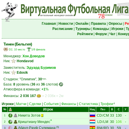
Главная
|
Новости
|
Онлайн
|
Правила
|
Опросы
|
Ре
Расписание
|
Турниры
|
Команды
|
Игроки
|
Т
Рейтинги
|
Форум
|
Чат
|
Конку
Тинен (Бельгия)
D2, 10 место
1/8 финала
Менеджер:
Хон Доводов
Ник:
Hondavod
Заместитель:
Эдуард Буримов
Ник:
Edosik
Стадион: "Олимпик",
30
тыс.
База:
8
уровень (
36
из
36
слотов)
Атмосфера в команде:
+1
%
Финансы:
2 036 167
= 2 036к = 2м
Игроки
|
Матчи
|
Сделки
|
События
|
Финансы
|
Статистика
|
Трофеи
4
Игрок
№
Нац
Поз
В
С
У
Никита Зотов
CD
/
CM
33
130
-
1
Криштиану Мендес
LD
/
LM
30
106
-
2
Абдул-Рауф Сулемана
(5)
RM
/
RD
30
59
-
3