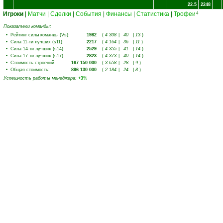
22.5
2248
Игроки
|
Матчи
|
Сделки
|
События
|
Финансы
|
Статистика
|
Трофеи
4
Показатели команды:
•
Рейтинг силы команды (Vs)
:
1982
(
4 308
|
40
|
13
)
•
Сила 11-ти лучших (s11)
:
2217
(
4 164
|
36
|
11
)
•
Сила 14-ти лучших (s14)
:
2529
(
4 355
|
41
|
14
)
•
Сила 17-ти лучших (s17)
:
2823
(
4 373
|
40
|
14
)
•
Стоимость строений
:
167 150 000
(
3 658
|
28
|
9
)
•
Общая стоимость
:
896 130 000
(
2 184
|
24
|
8
)
Успешность работы менеджера
:
+3
%