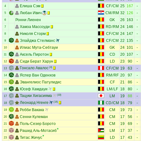
Елиша Сэм
CF
/
CM
25
167
-
4
Любан Ивич
CM
/
RM
32
126
-
5
Ронни Лиенен
GK
26
163
-
6
Хамза Массоуди
RD
/
RM
24
146
-
7
Николя Сторм
CF
/
CM
24
147
-
8
Элайджа Стелманс
CF
/
CM
22
135
-
9
Илиас Мута-Себтауи
GK
24
101
-
10
Аксель Пиротон
CD
20
107
-
11
Сиди Берат Харун
LD
23
90
-
12
Гонсало Авалос
(4)
CF
/
CM
19
63
-
13
Яспер Ван Оденхов
RM
/
RF
20
97
-
14
Эвангелиос Патулидис
CF
21
86
-
15
Юсеф Хамдауи
LM
/
LF
18
80
-
16
Тацуки Хигасияма
(10)
LM
19
88
-
17
Леонард Нгенге
(14)
CD
/
CM
18
79
-
18
Робби Вакака
CM
19
73
-
19
Сенни Кулеман
CM
17
56
-
20
Поль-Сезер Борото
CM
19
69
-
21
Рашид Аль-Мотасиб
LM
17
37
-
22
Титас Жичус
LD
17
43
-
23