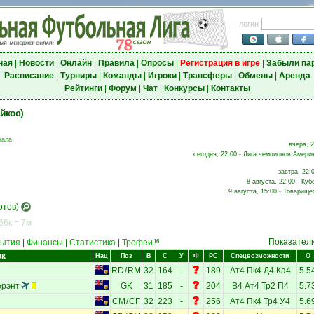
логин
ная
|
Новости
|
Онлайн
|
Правила
|
Опросы
|
Регистрация в игре
|
Забыли па
Расписание
|
Турниры
|
Команды
|
Игроки
|
Трансферы
|
Обмены
|
Аренда
Рейтинги
|
Форум
|
Чат
|
Конкурсы
|
Контакты
йкос)
нала
вчера, 2
сегодня, 22:00 - Лига чемпионов Америк
завтра, 22:
8 августа, 22:00 - Куб
9 августа, 15:00 - Товарище
отов)
66к = 7м
Показател
ытия
|
Финансы
|
Статистика
|
Трофеи
16
ок
Нац
Поз
В
С
У
Ф
РС
Спецвозможности
О
RD
/
RM
32
164
-
189
Ат4
Пк4
Д4
Ка4
5.5
ёрэнт
GK
31
185
-
204
В4
Ат4
Тр2
П4
5.7
CM
/
CF
32
223
-
256
Ат4
Пк4
Тр4
У4
5.6