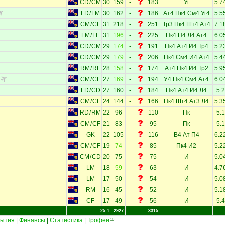
CD
/
CM
30
159
-
183
Уг
5.7
LD
/
LM
30
162
-
186
Ат4
Пк4
См4
Уг4
5.5
CM
/
CF
31
218
-
251
Тр3
Пк4
Шт4
Ат4
7.1
LM
/
LF
31
196
-
225
Пк4
П4
Л4
Ат4
6.0
CD
/
CM
29
174
-
191
Пк4
Ат4
И4
Тр4
5.2
CD
/
CM
29
179
-
206
Пк4
См4
И4
Ат4
5.4
RM
/
RF
28
158
-
174
Ат4
Пк4
И4
Тр2
5.9
CM
/
CF
27
169
-
194
У4
Пк4
См4
Ат4
6.0
LD
/
CD
27
160
-
184
Пк4
Ат4
И4
Л4
5.2
CM
/
CF
24
144
-
166
Пк4
Шт4
Ат3
Л4
5.3
RD
/
RM
22
96
-
110
Пк
5.1
CM
/
CF
21
83
-
95
Пк
5.1
GK
22
105
-
116
В4
Ат
П4
6.2
CM
/
CF
19
74
-
85
Пк4
И2
5.2
CM
/
CD
20
75
-
75
И
5.0
LM
18
59
-
63
И
4.7
LM
17
50
-
54
И
5.0
RM
16
45
-
52
И
5.1
CF
17
49
-
56
И
5.4
25.1
2927
3315
ытия
|
Финансы
|
Статистика
|
Трофеи
16