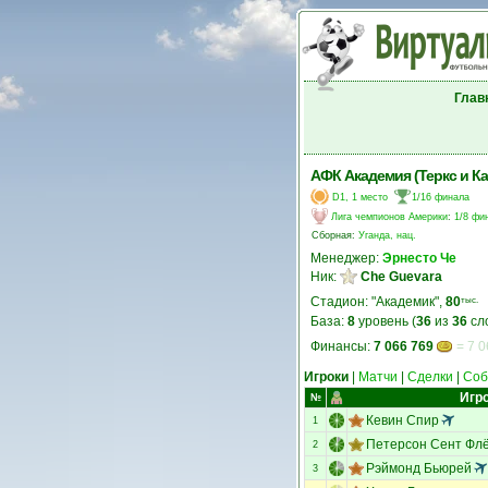
Глав
АФК Академия (Теркс и Ка
D1, 1 место
1/16 финала
Лига чемпионов Америки
:
1/8 фи
Сборная:
Уганда, нац.
Менеджер:
Эрнесто Че
Ник:
Che Guevara
Стадион: "Академик",
80
тыс.
База:
8
уровень (
36
из
36
сл
Финансы:
7 066 769
= 7 0
Игроки
|
Матчи
|
Сделки
|
Соб
Игр
№
Кевин Спир
1
Петерсон Сент Фл
2
Рэймонд Бьюрей
3