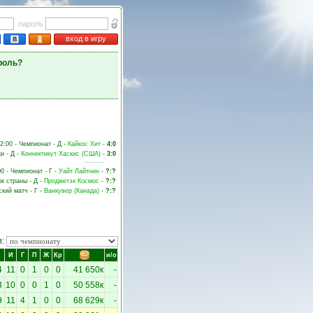
пароль
вход в игру
роль?
2:00 - Чемпионат - Д -
Кайкос Хит
-
4:0
и - Д -
Коннектикут Хаскис (США)
-
3:0
00 - Чемпионат - Г -
Уайт Лайтнин
-
?:?
ок страны - Д -
Проджетэк Космос
-
?:?
ский матч - Г -
Ванкувер (Канада)
-
?:?
и:
И
Г
П
Ж
Кр
и/о
4
11
0
1
0
0
41 650к
-
3
10
0
0
1
0
50 558к
-
9
11
4
1
0
0
68 629к
-