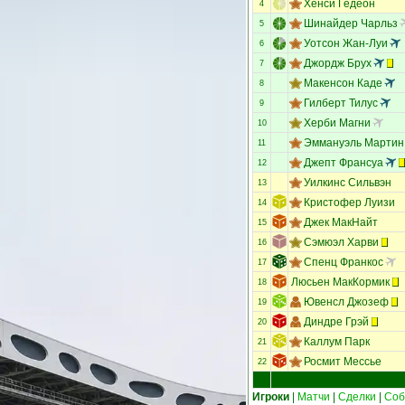
Хенси Гедеон
4
Шинайдер Чарльз
5
Уотсон Жан-Луи
6
Джордж Брух
7
Макенсон Каде
8
Гилберт Тилус
9
Херби Магни
10
Эммануэль Мартин
11
Джепт Франсуа
12
Уилкинс Сильвэн
13
Кристофер Луизи
14
Джек МакНайт
15
Сэмюэл Харви
16
Спенц Франкос
17
Люсьен МакКормик
18
Ювенсл Джозеф
19
Диндре Грэй
20
Каллум Парк
21
Росмит Мессье
22
Игроки
|
Матчи
|
Сделки
|
Соб