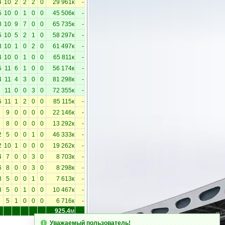
4
10
2
2
2
0
29 961к
-
5
10
0
1
0
0
45 506к
-
8
10
9
7
0
0
65 735к
-
5
10
5
2
1
0
58 297к
-
3
10
1
0
2
0
61 497к
-
4
10
0
1
0
0
65 811к
-
5
11
6
1
0
0
56 174к
-
4
11
4
3
0
0
81 298к
-
11
0
0
3
0
72 355к
-
5
11
1
2
0
0
85 115к
-
9
0
0
0
0
22 146к
-
8
0
0
0
0
13 292к
-
2
5
0
0
1
0
46 333к
-
2
10
1
0
0
0
19 262к
-
4
7
0
0
3
0
8 703к
-
6
8
0
0
3
0
8 298к
-
8
5
0
0
1
0
7 613к
-
8
5
0
1
0
0
10 467к
-
5
1
0
0
0
6 716к
-
925.4
м
Уважаемый пользователь!