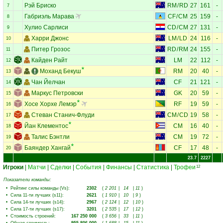
Рэй Бриско
RM
/
RD
27
161
-
7
Габриэль Марава
CF
/
CM
25
159
-
8
Хулио Сарлиси
CD
/
CM
27
131
-
9
Харри Джонс
LM
/
LD
24
116
-
10
Питер Грозос
RD
/
RM
24
155
-
11
Кайден Райт
LM
22
112
-
12
Моханд Бекуш
RM
20
40
-
13
Чан Йелчан
CF
21
121
-
14
Маркус Петровски
GK
20
59
-
15
Хосе Хорхе Лемэр
RF
19
59
-
16
Стеван Станич-Флуди
CM
/
CD
19
58
-
17
Йан Клементос
CM
16
40
-
18
Талис Бэнтли
CM
19
72
-
19
Баяндер Хангай
CF
17
48
-
20
23.7
2227
Игроки
|
Матчи
|
Сделки
|
События
|
Финансы
|
Статистика
|
Трофеи
12
Показатели команды:
•
Рейтинг силы команды (Vs)
:
2302
(
2 201
|
14
|
11
)
•
Сила 11-ти лучших (s11)
:
2621
(
1 910
|
10
|
9
)
•
Сила 14-ти лучших (s14)
:
2967
(
2 124
|
12
|
10
)
•
Сила 17-ти лучших (s17)
:
3201
(
2 535
|
17
|
12
)
•
Стоимость строений
:
167 250 000
(
3 656
|
33
|
11
)