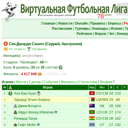
Главная
|
Новости
|
Онлайн
|
Правила
|
Опросы
|
Ре
Расписание
|
Турниры
|
Команды
|
Игроки
|
Т
Рейтинги
|
Форум
|
Чат
|
Конку
Сен Джордж Сэинтс (Сидней, Австралия)
D1, 15 место
1/16 финала
Менеджер:
отсутствует
Стадион: "Айлинден",
48
тыс.
База:
8
уровень (
35
из
36
слотов)
Финансы:
-4 617 948
= -4 617к = -4м
Игроки
|
Матчи
|
Сделки
|
События
|
Финансы
|
Статистика
|
Трофеи
12
Игрок
№
Нац
Поз
В
С
У
Хоа Ван Куан
CD
/
CM
34
120
-
1
Эдуард-Этьен Борроу
LM
/
RM
29
80
-
2
Джим Фогарти
GK
28
168
-
3
Абдул Вахид Ибрагим
LD
/
LM
27
174
-
4
Ричкард Тахуа
CD
/
CM
28
162
-
5
Гифт Мойо
CF
27
192
-
6