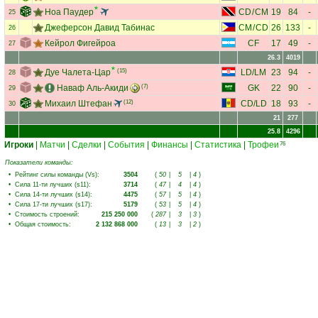
Ноа Паудер
CD
/
CM
19
84
-
25
Джеферсон Давид Табинас
CM
/
CD
26
133
-
26
Кейрол Фигейроа
CF
17
49
-
27
26.3
4019
Дуе Чалета-Цар
(15)
LD
/
LM
23
94
-
28
Наваф Аль-Акиди
(7)
GK
22
90
-
29
Михаил Штефан
(12)
CD
/
LD
18
93
-
30
21
277
25.8
4296
Игроки
|
Матчи
|
Сделки
|
События
|
Финансы
|
Статистика
|
Трофеи
76
Показатели команды:
•
Рейтинг силы команды (Vs)
:
3504
(
50
|
5
|
4
)
•
Сила 11-ти лучших (s11)
:
3714
(
47
|
4
|
4
)
•
Сила 14-ти лучших (s14)
:
4475
(
57
|
5
|
4
)
•
Сила 17-ти лучших (s17)
:
5179
(
53
|
5
|
4
)
•
Стоимость строений
:
215 250 000
(
287
|
3
|
3
)
•
Общая стоимость
:
2 132 868 000
(
13
|
3
|
2
)