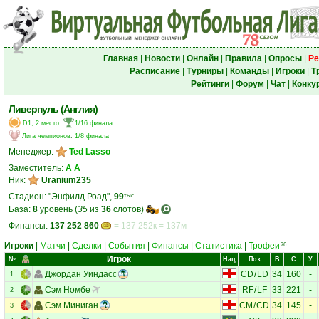
Главная
|
Новости
|
Онлайн
|
Правила
|
Опросы
|
Ре
Расписание
|
Турниры
|
Команды
|
Игроки
|
Т
Рейтинги
|
Форум
|
Чат
|
Конку
Ливерпуль (Англия)
D1, 2 место
1/16 финала
Лига чемпионов
:
1/8 финала
Менеджер:
Ted Lasso
Заместитель:
А А
Ник:
Uranium235
Стадион: "Энфилд Роад",
99
тыс.
База:
8
уровень (
35
из
36
слотов)
Финансы:
137 252 860
= 137 252к = 137м
Игроки
|
Матчи
|
Сделки
|
События
|
Финансы
|
Статистика
|
Трофеи
76
Игрок
№
Нац
Поз
В
С
У
Джордан Уиндасс
CD
/
LD
34
160
-
1
Сэм Номбе
RF
/
LF
33
221
-
2
Сэм Миниган
CM
/
CD
34
145
-
3