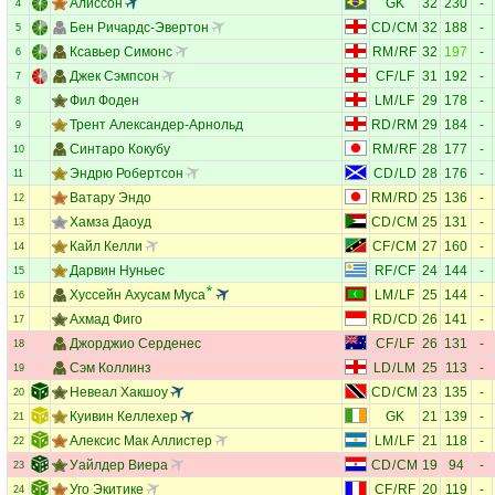
Алиссон
GK
32
230
-
4
Бен Ричардс-Эвертон
CD
/
CM
32
188
-
5
Ксавьер Симонс
RM
/
RF
32
197
-
6
Джек Сэмпсон
CF
/
LF
31
192
-
7
Фил Фоден
LM
/
LF
29
178
-
8
Трент Александер-Арнольд
RD
/
RM
29
184
-
9
Синтаро Кокубу
RM
/
RF
28
177
-
10
Эндрю Робертсон
CD
/
LD
28
176
-
11
Ватару Эндо
RM
/
RD
25
136
-
12
Хамза Даоуд
CD
/
CM
25
131
-
13
Кайл Келли
CF
/
CM
27
160
-
14
Дарвин Нуньес
RF
/
CF
24
144
-
15
Хуссейн Ахусам Муса
LM
/
LF
25
144
-
16
Ахмад Фиго
RD
/
CD
26
141
-
17
Джорджио Серденес
CF
/
LF
26
131
-
18
Сэм Коллинз
LD
/
LM
25
113
-
19
Невеал Хакшоу
CD
/
CM
23
135
-
20
Куивин Келлехер
GK
21
139
-
21
Алексис Мак Аллистер
LM
/
LF
21
118
-
22
Уайлдер Виера
CD
/
CM
19
94
-
23
Уго Экитике
CF
/
RF
20
119
-
24