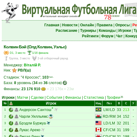
Главная
|
Новости
|
Онлайн
|
Правила
|
Опросы
|
Ре
Расписание
|
Турниры
|
Команды
|
Игроки
|
Т
Рейтинги
|
Форум
|
Чат
|
Конку
Колвин Бэй (Олд Колвин, Уэльс)
D1, 3 место
1/16 финала
Группа, 3 место
2-ой отборочный раунд
Менеджер:
Віталій Р.
Ник:
РВЛ(ш)
Стадион: "4 Кроссес",
103
тыс.
База:
8
уровень (
34
из
36
слотов)
Финансы:
23 176 910
= 23 176к = 23м
Игроки
|
Матчи
|
Сделки
|
События
|
Финансы
|
Статистика
|
Трофеи
25
Игрок
№
Нац
Поз
В
С
У
Андерсон Сантош
LM
/
LD
33
213
-
1
Чарли Уилльямс
RD
/
RM
34
152
-
2
Брэдли Буржуа
LD
/
LM
32
201
-
3
Лукас Ареко
CF
/
CM
31
199
-
4
Джоэл Линч
CD
/
CM
31
198
-
5