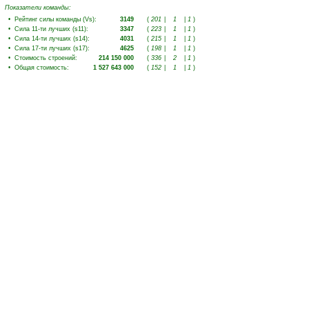
Показатели команды:
•
Рейтинг силы команды (Vs)
:
3149
(
201
|
1
|
1
)
•
Сила 11-ти лучших (s11)
:
3347
(
223
|
1
|
1
)
•
Сила 14-ти лучших (s14)
:
4031
(
215
|
1
|
1
)
•
Сила 17-ти лучших (s17)
:
4625
(
198
|
1
|
1
)
•
Стоимость строений
:
214 150 000
(
336
|
2
|
1
)
•
Общая стоимость
:
1 527 643 000
(
152
|
1
|
1
)