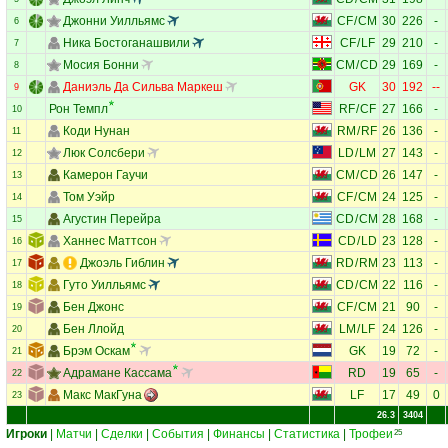
Джонни Уилльямс
CF
/
CM
30
226
-
6
Ника Бостоганашвили
CF
/
LF
29
210
-
7
Мосия Бонни
CM
/
CD
29
169
-
8
Даниэль Да Сильва Маркеш
GK
30
192
--
9
Рон Темпл
RF
/
CF
27
166
-
10
Коди Нунан
RM
/
RF
26
136
-
11
Люк Солсбери
LD
/
LM
27
143
-
12
Камерон Гаучи
CM
/
CD
26
147
-
13
Том Уэйр
CF
/
CM
24
125
-
14
Агустин Перейра
CD
/
CM
28
168
-
15
Ханнес Маттсон
CD
/
LD
23
128
-
16
Джоэль Гиблин
RD
/
RM
23
113
-
17
Гуто Уилльямс
CD
/
CM
22
116
-
18
Бен Джонс
CF
/
CM
21
90
-
19
Бен Ллойд
LM
/
LF
24
126
-
20
Брэм Оскам
GK
19
72
-
21
Адрамане Кассама
RD
19
65
-
22
Макс МакГуна
LF
17
49
0
23
26.3
3404
Игроки
|
Матчи
|
Сделки
|
События
|
Финансы
|
Статистика
|
Трофеи
25