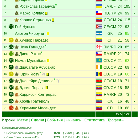
Ростислав Тарануха
LM
/
LF
24
105
-
6
Марко Коллао
RD
/
RM
24
99
-
7
Карлос Серменьо
CF
/
CM
24
115
-
8
Рей Нуньес
CF
/
CM
22
93
-
9
Аиртон Чиррупит
GK
25
95
-
10
Хуниор Паредес
CF
21
58
-
11
Ника Гагнидзе
RM
/
RD
20
85
-
12
Диего Рохас
RM
/
RF
21
74
-
13
Исмет Мулекбаев
CD
/
CM
21
62
-
14
Диабагате Абубакар
CD
/
CM
22
69
-
15
Юрий Йову
CD
/
CM
19
66
-
16
Дженейро Дениелс
CF
/
CM
18
71
-
17
Эдвин Пераса
CD
/
CM
18
58
-
18
Харрисон Контрерас
RM
/
RF
20
73
-
19
Хоэль Гратероль
GK
16
48
-
20
Херемиас Мелендес
CD
19
68
-
21
22.5
1793
Игроки
|
Матчи
|
Сделки
|
События
|
Финансы
|
Статистика
|
Трофеи
11
Показатели команды:
•
Рейтинг силы команды (Vs)
:
1558
(
7 525
|
46
|
16
)
•
Сила 11-ти лучших (s11)
:
1743
(
7 318
|
45
|
16
)