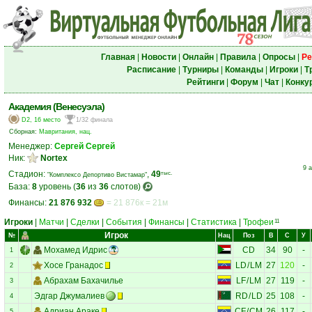
Главная
|
Новости
|
Онлайн
|
Правила
|
Опросы
|
Ре
Расписание
|
Турниры
|
Команды
|
Игроки
|
Т
Рейтинги
|
Форум
|
Чат
|
Конку
Академия (Венесуэла)
D2, 16 место
1/32 финала
Сборная:
Мавритания, нац.
Менеджер:
Сергей Сергей
Ник:
Nortex
9 
Стадион:
,
49
тыс.
"Комплексо Депортиво Вистамар"
База:
8
уровень (
36
из
36
слотов)
Финансы:
21 876 932
= 21 876к = 21м
Игроки
|
Матчи
|
Сделки
|
События
|
Финансы
|
Статистика
|
Трофеи
11
Игрок
№
Нац
Поз
В
С
У
Мохамед Идрис
CD
34
90
-
1
Хосе Гранадос
LD
/
LM
27
120
-
2
Абрахам Бахачилье
LF
/
LM
27
119
-
3
Эдгар Джумалиев
RD
/
LD
25
108
-
4
Адриан Араке
CF
/
CM
26
117
-
5