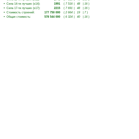
•
Сила 14-ти лучших (s14)
:
1991
(
7 516
|
48
|
16
)
•
Сила 17-ти лучших (s17)
:
2215
(
7 691
|
48
|
16
)
•
Стоимость строений
:
177 750 000
(
2 664
|
19
|
7
)
•
Общая стоимость
:
578 544 000
(
6 324
|
40
|
16
)