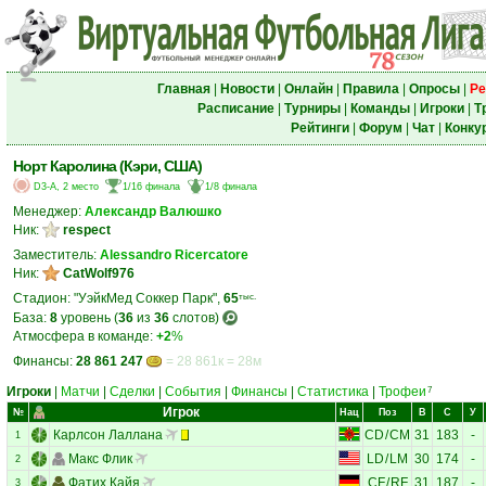
Главная
|
Новости
|
Онлайн
|
Правила
|
Опросы
|
Ре
Расписание
|
Турниры
|
Команды
|
Игроки
|
Т
Рейтинги
|
Форум
|
Чат
|
Конку
Норт Каролина (Кэри, США)
D3-A, 2 место
1/16 финала
1/8 финала
Менеджер:
Александр Валюшко
Ник:
respect
Заместитель:
Alessandro Ricercatore
Ник:
CatWolf976
Стадион: "УэйкМед Соккер Парк",
65
тыс.
База:
8
уровень (
36
из
36
слотов)
Атмосфера в команде:
+2
%
Финансы:
28 861 247
= 28 861к = 28м
Игроки
|
Матчи
|
Сделки
|
События
|
Финансы
|
Статистика
|
Трофеи
7
Игрок
№
Нац
Поз
В
С
У
Карлсон Лаллана
CD
/
CM
31
183
-
1
Макс Флик
LD
/
LM
30
174
-
2
Фатих Кайя
CF
/
RF
31
187
-
3