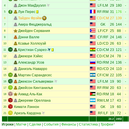
Джон МакДауэлл
LF
/
LM
29
180
-
4
Луи Перес
RF
/
RM
31
176
-
5
Тайден Фрэйм
CD
/
CM
27
139
-
6
Акира Фицджеральд
GK
26
144
-
7
Джейден Сервания
LF
/
CF
25
88
-
8
Дэнни Валле
CF
/
RF
24
146
-
9
Ксавье Холлоуэй
LD
/
CD
26
63
-
10
Кристиан Суарез
CD
/
CM
23
121
-
11
Джекори Хэйес
CD
/
CM
24
78
-
12
Александр Усов
RD
/
RM
24
136
-
13
Даниэль Наварро
RD
/
CD
24
110
-
14
Мартин Сарандесес
CF
/
CM
22
105
-
15
Джексон Сильверман
LF
/
LM
19
90
-
16
Джейсон Кинтанилья
RF
/
RM
20
63
-
17
Ахмад Аль-Как
RD
/
RM
18
44
-
18
Джереми Ореллана
RM
/
LM
17
43
-
19
Кимати Лэннон
GK
19
60
-
20
Ариэль Кардона
RF
/
LF
19
72
-
21
24.2
2402
Игроки
|
Матчи
|
Сделки
|
События
|
Финансы
|
Статистика
|
Трофеи
7