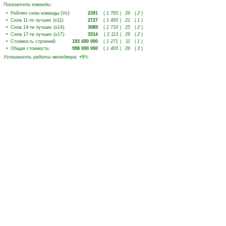
Показатели команды:
•
Рейтинг силы команды (Vs)
:
2391
(
1 783
|
26
|
2
)
•
Сила 11-ти лучших (s11)
:
2727
(
1 493
|
21
|
1
)
•
Сила 14-ти лучших (s14)
:
3089
(
1 710
|
25
|
2
)
•
Сила 17-ти лучших (s17)
:
3314
(
2 113
|
29
|
2
)
•
Стоимость строений
:
193 450 000
(
1 271
|
11
|
1
)
•
Общая стоимость
:
998 000 000
(
1 403
|
26
|
3
)
Успешность работы менеджера
:
+5
%