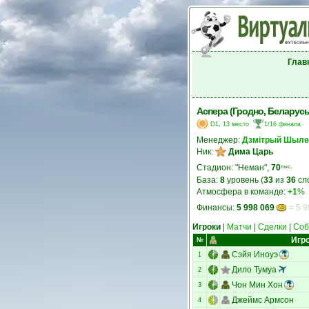
Глав
Аспера (Гродно, Беларусь
D1, 13 место
1/16 финала
Менеджер:
Дзмітрый Шыле
Ник:
Дима Царь
Стадион: "Неман",
70
тыс.
База:
8
уровень (
33
из
36
сл
Атмосфера в команде:
+1
%
Финансы:
5 998 069
= 5 9
Игроки
|
Матчи
|
Сделки
|
Соб
Игр
№
Сэйя Иноуэ
1
Дило Тумуа
2
Чон Мин Хон
3
Джеймс Армсон
4