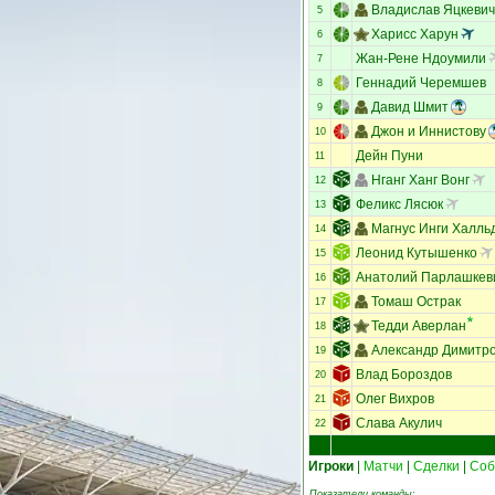
Владислав Яцкевич
5
Харисс Харун
6
Жан-Рене Ндоумили
7
Геннадий Черемшев
8
Давид Шмит
9
Джон и Иннистову
10
Дейн Пуни
11
Нганг Ханг Вонг
12
Феликс Лясюк
13
Магнус Инги Халль
14
Леонид Кутышенко
15
Анатолий Парлашкев
16
Томаш Острак
17
Тедди Аверлан
18
Александр Димитр
19
Влад Бороздов
20
Олег Вихров
21
Слава Акулич
22
Игроки
|
Матчи
|
Сделки
|
Соб
Показатели команды: