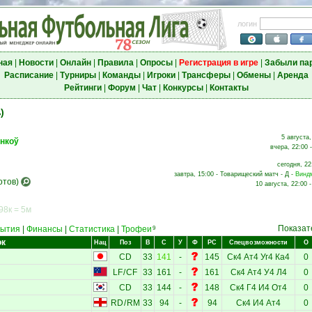
логин
ная
|
Новости
|
Онлайн
|
Правила
|
Опросы
|
Регистрация в игре
|
Забыли па
Расписание
|
Турниры
|
Команды
|
Игроки
|
Трансферы
|
Обмены
|
Аренда
Рейтинги
|
Форум
|
Чат
|
Конкурсы
|
Контакты
)
5 августа,
нкоў
вчера, 22:00 
сегодня, 22
завтра, 15:00 - Товарищеский матч - Д -
Винд
отов)
10 августа, 22:00 
98к = 5м
Показат
ытия
|
Финансы
|
Статистика
|
Трофеи
9
ок
Нац
Поз
В
С
У
Ф
РС
Спецвозможности
О
CD
33
141
-
145
Ск4
Ат4
Уг4
Ка4
0
LF
/
CF
33
161
-
161
Ск4
Ат4
У4
Л4
0
CD
33
144
-
148
Ск4
Г4
И4
От4
0
RD
/
RM
33
94
-
94
Ск4
И4
Ат4
0