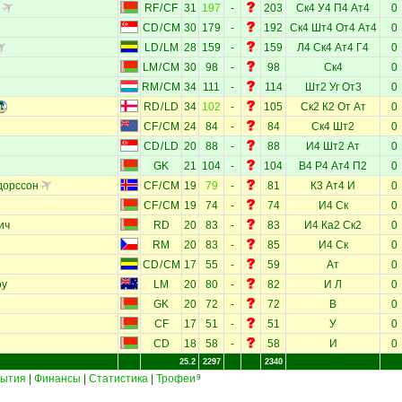
RF
/
CF
31
197
-
203
Ск4
У4
П4
Ат4
0
CD
/
CM
30
179
-
192
Ск4
Шт4
От4
Ат4
0
LD
/
LM
28
159
-
159
Л4
Ск4
Ат4
Г4
0
LM
/
CM
30
98
-
98
Ск4
0
RM
/
CM
34
111
-
114
Шт2
Уг
От3
0
RD
/
LD
34
102
-
105
Ск2
К2
От
Ат
0
CF
/
CM
24
84
-
84
Ск4
Шт2
0
CD
/
LD
20
88
-
88
И4
Шт2
Ат
0
GK
21
104
-
104
В4
Р4
Ат4
П2
0
дорссон
CF
/
CM
19
79
-
81
К3
Ат4
И
0
CF
/
CM
19
74
-
74
И4
Ск
0
ич
RD
20
83
-
83
И4
Ка2
Ск2
0
RM
20
83
-
85
И4
Ск
0
CD
/
CM
17
55
-
59
Ат
0
оу
LM
20
80
-
82
И
Л
0
GK
20
72
-
72
В
0
CF
17
51
-
51
У
0
CD
18
58
-
58
И
0
25.2
2297
2340
ытия
|
Финансы
|
Статистика
|
Трофеи
9