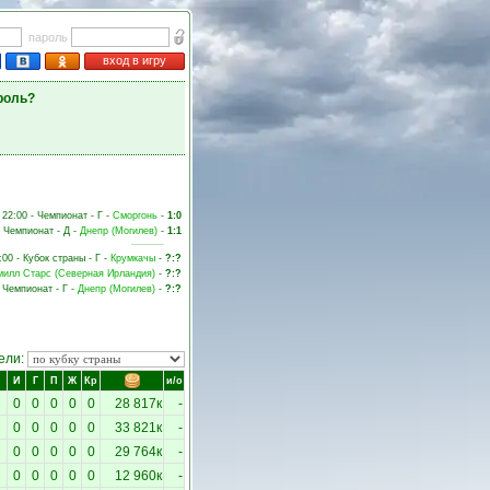
пароль
вход в игру
роль?
 22:00 - Чемпионат - Г -
Сморгонь
-
1:0
- Чемпионат - Д -
Днепр (Могилев)
-
1:1
:00 - Кубок страны - Г -
Крумкачы
-
?:?
милл Старс (Северная Ирландия)
-
?:?
- Чемпионат - Г -
Днепр (Могилев)
-
?:?
ели:
И
Г
П
Ж
Кр
и/о
0
0
0
0
0
28 817к
-
0
0
0
0
0
33 821к
-
0
0
0
0
0
29 764к
-
0
0
0
0
0
12 960к
-