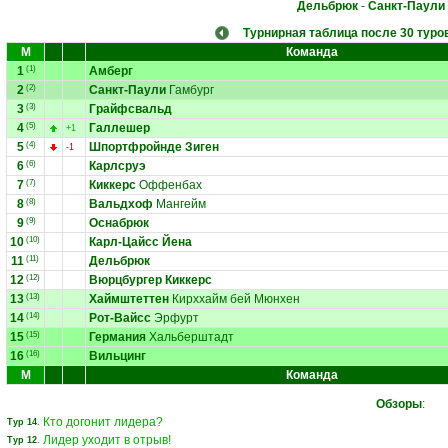
Дельбрюк
-
Санкт-Паули
Турнирная таблица после 30 туро
М
Команда
1
(1)
Амберг
2
(2)
Санкт-Паули
Гамбург
3
(3)
Грайфсвальд
4
(5)
Галлешер
+1
5
(4)
Шпортфройнде Зиген
-1
6
(6)
Карлсруэ
7
(7)
Киккерс
Оффенбах
8
(8)
Вальдхоф
Мангейм
9
(9)
Оснабрюк
10
(10)
Карл-Цайсс Йена
11
(11)
Дельбрюк
12
(12)
Вюрцбургер Киккерс
13
(13)
Хаймштеттен
Кирххайм бей Мюнхен
14
(14)
Рот-Вайсс
Эрфурт
15
(15)
Германия
Хальберштадт
16
(16)
Вильцинг
М
Команда
Обзоры
:
Кто догонит лидера?
Тур 14
.
Лидер уходит в отрыв!
Тур 12
.