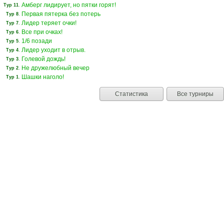
Амберг лидирует, но пятки горят!
Тур 11
.
Первая пятерка без потерь
Тур 8
.
Лидер теряет очки!
Тур 7
.
Все при очках!
Тур 6
.
1/6 позади
Тур 5
.
Лидер уходит в отрыв.
Тур 4
.
Голевой дождь!
Тур 3
.
Не дружелюбный вечер
Тур 2
.
Шашки наголо!
Тур 1
.
Статистика
Все турниры