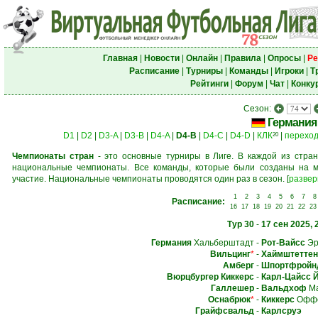
Главная
|
Новости
|
Онлайн
|
Правила
|
Опросы
|
Ре
Расписание
|
Турниры
|
Команды
|
Игроки
|
Т
Рейтинги
|
Форум
|
Чат
|
Конку
Сезон:
Германия
D1
|
D2
|
D3-A
|
D3-B
|
D4-A
|
D4-B
|
D4-C
|
D4-D
|
КЛК
|
перехо
20
Чемпионаты стран
- это основные турниры в Лиге. В каждой из стран
национальные чемпионаты. Все команды, которые были созданы на м
участие. Национальные чемпионаты проводятся один раз в сезон.
[
развер
1
2
3
4
5
6
7
8
Расписание:
16
17
18
19
20
21
22
23
Тур 30
-
17 сен 2025, 
Германия
Хальберштадт
-
Рот-Вайсс
Эр
Вильцинг
*
-
Хаймштеттен
Амберг
-
Шпортфройнд
Вюрцбургер Киккерс
-
Карл-Цайсс 
Галлешер
-
Вальдхоф
Ма
Оснабрюк
*
-
Киккерс
Оффе
Грайфсвальд
-
Карлсруэ