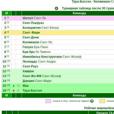
Труа-Бассен
-
Колимакон
Се
Турнирная таблица после 30 туро
М
Команда
1
(1)
Шолуп
Сент-Ле
2
(2)
Сент-Пьеруаз
3
(3)
Бенедиктин
Сент-Бенуа
4
(4)
Сент–Мари
5
(5)
Сент-Дени
6
(6)
Колимакон
Сент-Ле
7
(7)
Голуаз
Бра-Пано
8
(8)
Бра Кро
Ле Тампон
9
(9)
Иммобилье Конструктион
Сент-Жозеф
10
(10)
Леопардс
Сент-Андре
11
(11)
Сент-Роуз
12
(12)
Авирон
13
(13)
Сент-Жо ФФ
Сент-Жозеф
14
(14)
Динамо
Сент-Мари
15
(16)
Мак
+1
16
(15)
Труа-Бассен
-1
М
Команда
- вышла в Лигу чемпионов Африки
- вышла
Рейтинг мирокубко
Начало 74-