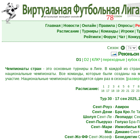
Главная
|
Новости
|
Онлайн
|
Правила
|
Опросы
|
Ре
Расписание
|
Турниры
|
Команды
|
Игроки
|
Т
Рейтинги
|
Форум
|
Чат
|
Конку
Сезон:
Реюньон
D1
|
D2
|
КЛК
|
переходные
|
кубок 
6
Чемпионаты стран
- это основные турниры в Лиге. В каждой из стран
национальные чемпионаты. Все команды, которые были созданы на м
участие. Национальные чемпионаты проводятся один раз в сезон.
[
развер
1
2
3
4
5
6
7
8
Расписание:
16
17
18
19
20
21
22
23
Тур 30
-
17 сен 2025, 
Сент-Роуз
-
Авирон
Сент-Дени
-
Бра Кро
Ле Т
Шолуп
Сент-Ле
-
Леопардс
Сен
Сент-Пьеруаз
-
Голуаз
Бра-П
Сент–Мари
-
Иммобилье К
Мак
-
Динамо
Сент
Сент-Жо ФФ
Сент-Жозеф
-
Бенедиктин
С