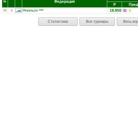
Федерация
№
Р
Пред
Реюньон
18.950
1984
53.
-2
1
1
Статистика
Все турниры
Весь иг