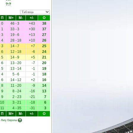
?:?
П
М+
М-
+/-
О
0
46
-
3
+43
38
1
33
-
3
+30
37
3
19
-
6
+13
27
4
28
-
18
+10
26
3
14
-
7
+7
25
6
12
-
18
-6
24
5
14
-
9
+5
21
6
13
-
20
-7
20
5
13
-
14
-1
19
4
5
-
6
-1
18
6
14
-
12
+2
16
8
11
-
20
-9
14
9
8
-
24
-16
13
9
2
-
23
-21
7
10
3
-
21
-18
6
11
4
-
35
-31
3
П
М+
М-
+/-
О
в Лигу Европы