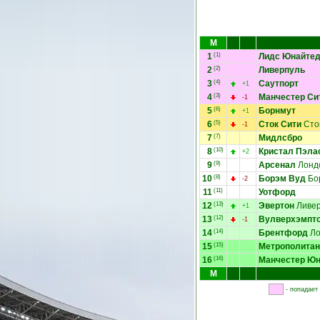
М
1
(1)
Лидс Юнайте
2
(2)
Ливерпуль
3
(4)
Саутпорт
+1
4
(3)
Манчестер Си
-1
5
(6)
Борнмут
+1
6
(5)
Сток Сити
Сто
-1
7
(7)
Мидлсбро
8
(10)
Кристал Пэла
+2
9
(9)
Арсенал
Лонд
10
(8)
Борэм Вуд
Бо
-2
11
(11)
Уотфорд
12
(13)
Эвертон
Ливер
+1
13
(12)
Вулверхэмпто
-1
14
(14)
Брентфорд
Ло
15
(15)
Метрополитан
16
(16)
Манчестер Ю
М
- попадает