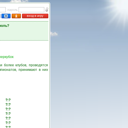
пароль
вход в игру
роль?
перкубок
и более клубов, проводятся
пионатов, принимают в них
?:?
?:?
?:?
?:?
?:?
?:?
?:?