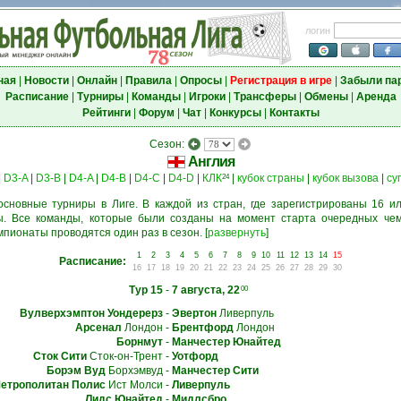
логин
ная
|
Новости
|
Онлайн
|
Правила
|
Опросы
|
Регистрация в игре
|
Забыли па
Расписание
|
Турниры
|
Команды
|
Игроки
|
Трансферы
|
Обмены
|
Аренда
Рейтинги
|
Форум
|
Чат
|
Конкурсы
|
Контакты
Сезон:
Англия
|
D3-A
|
D3-B
|
D4-A
|
D4-B
|
D4-C
|
D4-D
|
КЛК
|
кубок страны
|
кубок вызова
|
су
24
основные турниры в Лиге. В каждой из стран, где зарегистрированы 16 ил
. Все команды, которые были созданы на момент старта очередных чем
мпионаты проводятся один раз в сезон.
[
развернуть
]
1
2
3
4
5
6
7
8
9
10
11
12
13
14
15
Расписание:
16
17
18
19
20
21
22
23
24
25
26
27
28
29
30
Тур 15
-
7 августа, 22
00
Вулверхэмптон Уондерерз
-
Эвертон
Ливерпуль
Арсенал
Лондон
-
Брентфорд
Лондон
Борнмут
-
Манчестер Юнайтед
Сток Сити
Сток-он-Трент
-
Уотфорд
Борэм Вуд
Борхэмвуд
-
Манчестер Сити
етрополитан Полис
Ист Молси
-
Ливерпуль
Лидс Юнайтед
-
Мидлсбро