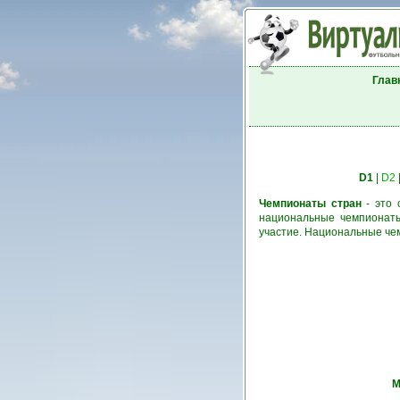
Глав
D1
|
D2
Чемпионаты стран
- это 
национальные чемпионаты
участие. Национальные че
М