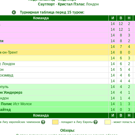
Саутпорт
-
Кристал Пэлас
Лондон
Турнирная таблица перед 15 туром:
Команда
И
В
Н
д
14
12
2
14
12
1
14
8
3
ти
14
8
2
14
7
4
к-он-Трент
14
8
0
14
6
3
с
Лондон
14
6
2
он
14
5
4
рхэмвуд
14
4
6
14
4
4
пуль
14
4
2
н Уондерерз
14
4
1
ндон
14
1
4
 Полис
Ист Молси
14
1
3
найтед
14
0
3
Команда
И
В
Н
 в Лигу европейских чемпионов
- попадает в Лигу Европы
- может попасть 
Обзоры
: