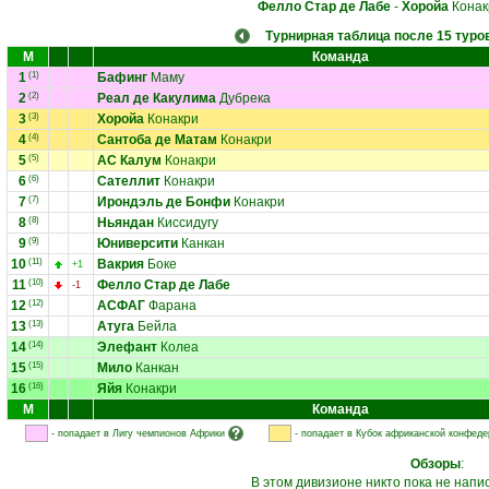
Фелло Стар де Лабе
-
Хоройа
Конак
Турнирная таблица после 15 туро
М
Команда
1
(1)
Бафинг
Маму
2
(2)
Реал де Какулима
Дубрека
3
(3)
Хоройа
Конакри
4
(4)
Сантоба де Матам
Конакри
5
(5)
АС Калум
Конакри
6
(6)
Сателлит
Конакри
7
(7)
Ирондэль де Бонфи
Конакри
8
(8)
Ньяндан
Киссидугу
9
(9)
Юниверсити
Канкан
10
(11)
Вакрия
Боке
+1
11
(10)
Фелло Стар де Лабе
-1
12
(12)
АСФАГ
Фарана
13
(13)
Атуга
Бейла
14
(14)
Элефант
Колеа
15
(15)
Мило
Канкан
16
(16)
Яйя
Конакри
М
Команда
- попадает в Лигу чемпионов Африки
- попадает в Кубок африканской конфед
Обзоры
:
В этом дивизионе никто пока не напи