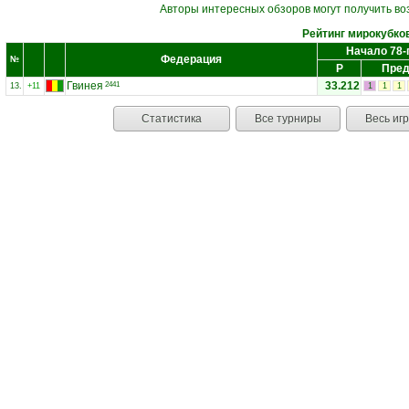
Авторы интересных обзоров могут получить во
Рейтинг мирокубко
Начало 78-
Федерация
№
Р
Пред
Гвинея
33.212
2441
13.
+11
1
1
1
Статистика
Все турниры
Весь иг