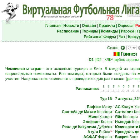
Главная
|
Новости
|
Онлайн
|
Правила
|
Опросы
|
Ре
Расписание
|
Турниры
|
Команды
|
Игроки
|
Т
Рейтинги
|
Форум
|
Чат
|
Конку
Сезон:
Гвинея
D1
|
D2
|
КЛК
|
кубок страны
4
Чемпионаты стран
- это основные турниры в Лиге. В каждой из стран
национальные чемпионаты. Все команды, которые были созданы на м
участие. Национальные чемпионаты проводятся один раз в сезон.
[
развер
1
2
3
4
5
6
7
8
Расписание:
16
17
18
19
20
21
22
23
Тур 15
-
7 августа, 22
Бафинг
Маму
-
АС Калум
Кон
Сантоба де Матам
Конакри
-
Сателлит
Кон
Мило
Канкан
-
Яйя
Конакри
Элефант
Колеа
-
Ньяндан
Кисс
Реал де Какулима
Дубрека
-
Юниверсити
Атуга
Бейла
*
-
Ирондэль де
АСФАГ
Фарана
-
Вакрия
Боке