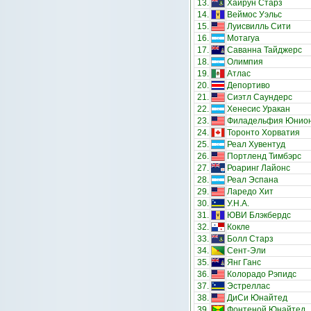
13.
Хайрун Старз
14.
Веймос Уэльс
15.
Луисвилль Сити
16.
Мотагуа
17.
Саванна Тайджерс
18.
Олимпия
19.
Атлас
20.
Депортиво
21.
Сиэтл Саундерс
22.
Хенесис Уракан
23.
Филадельфия Юнио
24.
Торонто Хорватия
25.
Реал Хувентуд
26.
Портленд Тимбэрс
27.
Роаринг Лайонс
28.
Реал Эспана
29.
Ларедо Хит
30.
У.Н.А.
31.
ЮВИ Блэкбердс
32.
Кокле
33.
Болл Старз
34.
Сент-Эли
35.
Янг Ганс
36.
Колорадо Рэпидс
37.
Эстреллас
38.
ДиСи Юнайтед
39.
Фонтеной Юнайтед