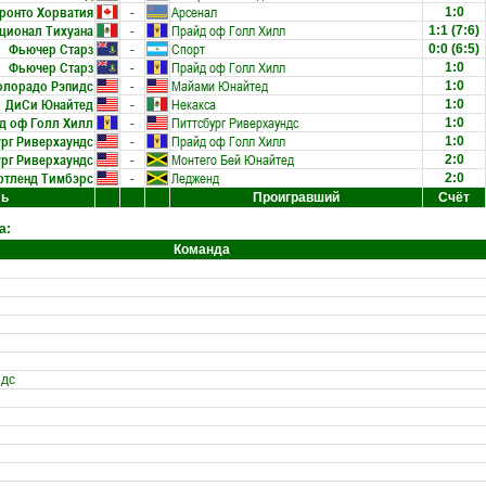
ронто Хорватия
-
Арсенал
1:0
ционал Тихуана
-
Прайд оф Голл Хилл
1:1
(7:6)
Фьючер Старз
-
Спорт
0:0
(6:5)
Фьючер Старз
-
Прайд оф Голл Хилл
1:0
олорадо Рэпидс
-
Майами Юнайтед
1:0
ДиСи Юнайтед
-
Некакса
1:0
д оф Голл Хилл
-
Питтсбург Риверхаундс
1:0
рг Риверхаундс
-
Прайд оф Голл Хилл
1:0
рг Риверхаундс
-
Монтего Бей Юнайтед
2:0
ртленд Тимбэрс
-
Ледженд
2:0
ль
Проигравший
Счёт
а:
Команда
ндс