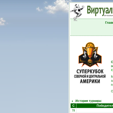
Глав
С
в
К
М
з
п
О
История турнира:
С
Победите
78