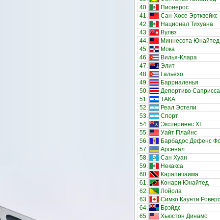
40.
Пионерос
41.
Сан-Хосе Эртквейкс
42.
Национал Тихуана
43.
Вулвз
44.
Миннесота Юнайтед
45.
Мока
46.
Вилья-Клара
47.
Элит
48.
Гальехо
49.
Барриаленья
50.
Депортиво Саприсса
51.
ТАКА
52.
Реал Эстели
53.
Спорт
54.
Экспериенс XI
55.
Уайт Плайнс
56.
Барбадос Дефенс Ф
57.
Арсенал
58.
Сан Хуан
59.
Некакса
60.
Карапичаима
61.
Конари Юнайтед
62.
Лойола
63.
Симко Каунти Ровер
64.
Брэйдс
65.
Хьюстон Динамо