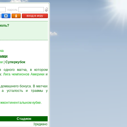
пароль
вход в игру
роль?
ка
рики
ки
|
Суперкубок
 одного матча, в котором
а:
Лига чемпионов Америки
и
 домашнего бонуса. В матчах
, а усталость и травмы у
ежконтинентальном кубке
.
Стадион
Эредиано