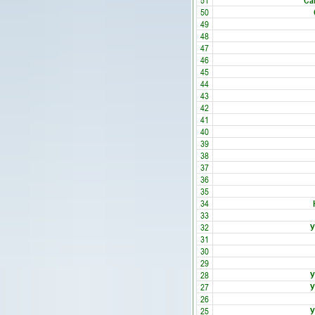
51
Са
50
49
48
47
46
45
44
43
42
41
40
39
38
37
36
35
34
33
32
У
31
30
29
28
У
27
У
26
25
У