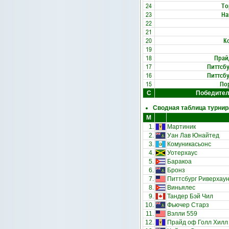
24
То
23
На
22
21
20
К
19
18
Прай
17
Питтсбу
16
Питтсбу
15
По
С
Победите
Сводная таблица турнир
М
1.
Мартиник
2.
Уан Лав Юнайтед
3.
Комуникасьонс
4.
Уотерхаус
5.
Баракоа
6.
Бронз
7.
Питтсбург Риверхау
8.
Виньялес
9.
Тандер Бэй Чил
10.
Фьючер Старз
11.
Вэлли 559
12.
Прайд оф Голл Хилл