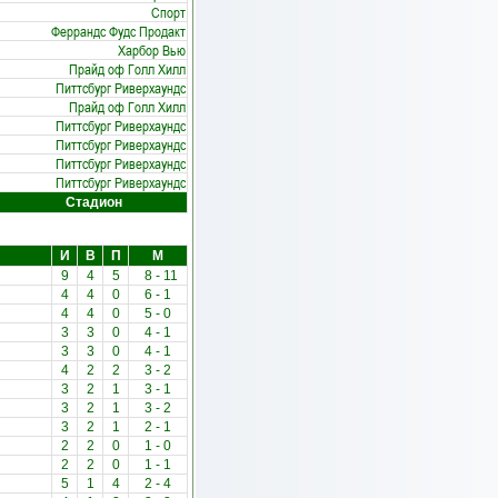
Спорт
Феррандс Фудс Продакт
Харбор Вью
Прайд оф Голл Хилл
Питтсбург Риверхаундс
Прайд оф Голл Хилл
Питтсбург Риверхаундс
Питтсбург Риверхаундс
Питтсбург Риверхаундс
Питтсбург Риверхаундс
Стадион
И
В
П
М
9
4
5
8
-
11
4
4
0
6
-
1
4
4
0
5
-
0
3
3
0
4
-
1
3
3
0
4
-
1
4
2
2
3
-
2
3
2
1
3
-
1
3
2
1
3
-
2
3
2
1
2
-
1
2
2
0
1
-
0
2
2
0
1
-
1
5
1
4
2
-
4