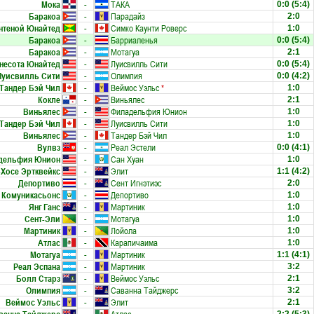
Мока
-
ТАКА
0:0
(5:4)
Баракоа
-
Парадайз
2:0
нтеной Юнайтед
-
Симко Каунти Роверс
1:0
Баракоа
-
Барриаленья
0:0
(5:4)
Баракоа
-
Мотагуа
2:1
несота Юнайтед
-
Луисвилль Сити
0:0
(5:4)
Луисвилль Сити
-
Олимпия
0:0
(4:2)
Тандер Бэй Чил
-
Веймос Уэльс
*
1:0
Кокле
-
Виньялес
2:1
Виньялес
-
Филадельфия Юнион
1:0
Тандер Бэй Чил
-
Луисвилль Сити
1:0
Виньялес
-
Тандер Бэй Чил
1:0
Вулвз
-
Реал Эстели
0:0
(4:1)
дельфия Юнион
-
Сан Хуан
1:0
-Хосе Эртквейкс
-
Элит
1:1
(4:2)
Депортиво
-
Сент Игнэтиэс
2:0
Комуникасьонс
-
Депортиво
1:0
Янг Ганс
-
Мартиник
1:0
Сент-Эли
-
Мотагуа
1:0
Мартиник
-
Лойола
1:0
Атлас
-
Карапичаима
1:0
Мотагуа
-
Мартиник
1:1
(4:1)
Реал Эспана
-
Мартиник
3:2
Болл Старз
-
Веймос Уэльс
2:1
Олимпия
-
Саванна Тайджерс
3:2
Веймос Уэльс
-
Элит
2:1