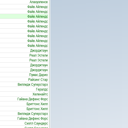
Алахуэленсе
Файв Айлендс
Файв Айлендс
Файв Айлендс
Файв Айлендс
Файв Айлендс
Файв Айлендс
Файв Айлендс
Файв Айлендс
Файв Айлендс
Джорджтаун
Реал Эстели
Реал Эстели
Джорджтаун
Джорджтаун
Пумас Дарио
Райсинг Стар
Виллидж Суперстарз
Гералдс
Хеленайтс
Гайана Дефенс Форс
Бриттонс Хилл
Бриттонс Хилл
Виллидж Суперстарз
Гайана Дефенс Форс
Сиэтл Саундерс