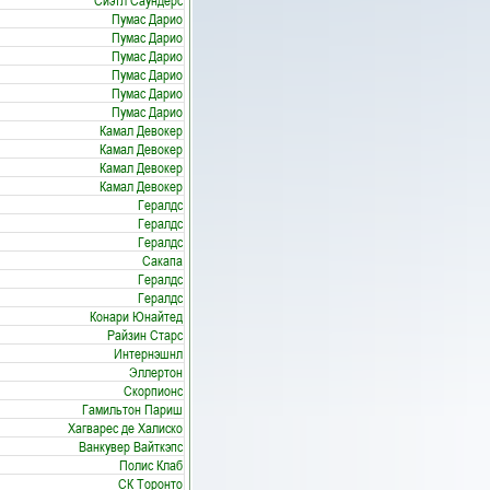
Сиэтл Саундерс
Пумас Дарио
Пумас Дарио
Пумас Дарио
Пумас Дарио
Пумас Дарио
Пумас Дарио
Камал Девокер
Камал Девокер
Камал Девокер
Камал Девокер
Гералдс
Гералдс
Гералдс
Сакапа
Гералдс
Гералдс
Конари Юнайтед
Райзин Старс
Интернэшнл
Эллертон
Скорпионс
Гамильтон Париш
Хагварес де Халиско
Ванкувер Вайткэпс
Полис Клаб
СК Торонто