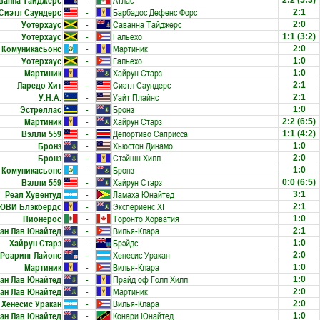
ванна Тайджерс
-
Атлас
2:2
(5:3)
Сиэтл Саундерс
-
Барбадос Дефенс Форс
2:1
Уотерхаус
-
Саванна Тайджерс
2:0
Уотерхаус
-
Гальехо
1:1
(3:2)
Комуникасьонс
-
Мартиник
2:0
Уотерхаус
-
Гальехо
1:0
Мартиник
-
Хайрун Старз
1:0
Ларедо Хит
-
Сиэтл Саундерс
2:1
У.Н.А.
-
Уайт Плайнс
2:1
Эстреллас
-
Бронз
1:0
Мартиник
-
Хайрун Старз
2:2
(6:5)
Вэлли 559
-
Депортиво Саприсса
1:1
(4:2)
Бронз
-
Хьюстон Динамо
1:0
Бронз
-
Стэйшн Хилл
2:0
Комуникасьонс
-
Бронз
1:0
Вэлли 559
-
Хайрун Старз
0:0
(6:5)
Реал Хувентуд
-
Ламаха Юнайтед
3:1
ЮВИ Блэкбердс
-
Экспериенс XI
2:1
Пионерос
-
Торонто Хорватия
1:0
ан Лав Юнайтед
-
Вилья-Клара
2:1
Хайрун Старз
-
Брэйдс
1:0
Роаринг Лайонс
-
Хенесис Уракан
2:0
Мартиник
-
Вилья-Клара
1:0
ан Лав Юнайтед
-
Прайд оф Голл Хилл
1:0
ан Лав Юнайтед
-
Мартиник
2:0
Хенесис Уракан
-
Вилья-Клара
2:0
ан Лав Юнайтед
-
Конари Юнайтед
1:0