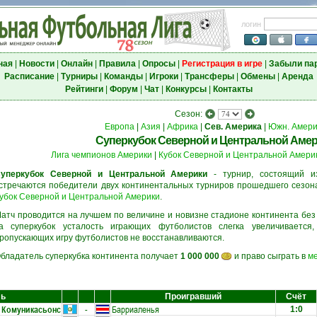
логин
ная
|
Новости
|
Онлайн
|
Правила
|
Опросы
|
Регистрация в игре
|
Забыли па
Расписание
|
Турниры
|
Команды
|
Игроки
|
Трансферы
|
Обмены
|
Аренда
Рейтинги
|
Форум
|
Чат
|
Конкурсы
|
Контакты
Сезон:
Европа
|
Азия
|
Африка
|
Сев. Америка
|
Южн. Амери
Суперкубок Северной и Центральной Аме
Лига чемпионов Америки
|
Кубок Северной и Центральной Амери
уперкубок Северной и Центральной Америки
- турнир, состоящий из
стречаются победители двух континентальных турниров прошедшего сезон
убок Северной и Центральной Америки
.
атч проводится на лучшем по величине и новизне стадионе континента без
а суперкубок усталость играющих футболистов слегка увеличивается
ропускающих игру футболистов не восстанавливаются.
бладатель суперкубка континента получает
1 000 000
и право сыграть в
м
ль
Проигравший
Счёт
Комуникасьонс
-
Барриаленья
1:0