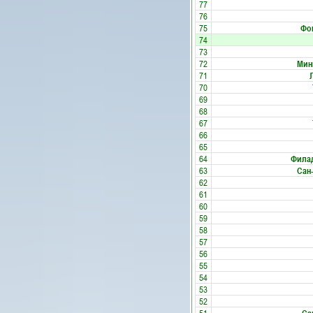
77
76
75
Фо
74
73
72
Мин
71
70
69
68
67
66
65
64
Фила
63
Сан
62
61
60
59
58
57
56
55
54
53
52