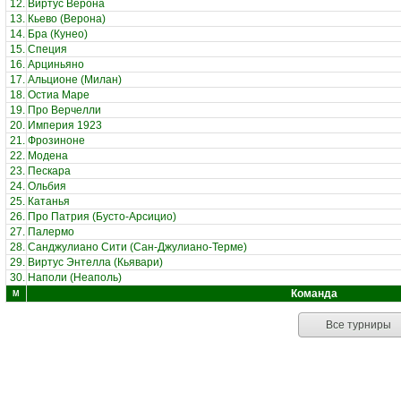
12.
Виртус Верона
13.
Кьево (Верона)
14.
Бра (Кунео)
15.
Специя
16.
Арциньяно
17.
Альционе (Милан)
18.
Остиа Маре
19.
Про Верчелли
20.
Империя 1923
21.
Фрозиноне
22.
Модена
23.
Пескара
24.
Ольбия
25.
Катанья
26.
Про Патрия (Бусто-Арсицио)
27.
Палермо
28.
Санджулиано Сити (Сан-Джулиано-Терме)
29.
Виртус Энтелла (Кьявари)
30.
Наполи (Неаполь)
Команда
М
Все турниры