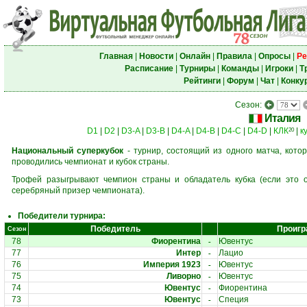
Главная
|
Новости
|
Онлайн
|
Правила
|
Опросы
|
Ре
Расписание
|
Турниры
|
Команды
|
Игроки
|
Т
Рейтинги
|
Форум
|
Чат
|
Конку
Сезон:
Италия
D1
|
D2
|
D3-A
|
D3-B
|
D4-A
|
D4-B
|
D4-C
|
D4-D
|
КЛК
|
к
20
Национальный суперкубок
- турнир, состоящий из одного матча, кото
проводились чемпионат и кубок страны.
Трофей разыгрывают чемпион страны и обладатель кубка (если это о
серебряный призер чемпионата).
Победители турнира:
Победитель
Проигр
Сезон
-
78
Фиорентина
Ювентус
-
77
Интер
Лацио
-
76
Империя 1923
Ювентус
-
75
Ливорно
Ювентус
-
74
Ювентус
Фиорентина
-
73
Ювентус
Специя