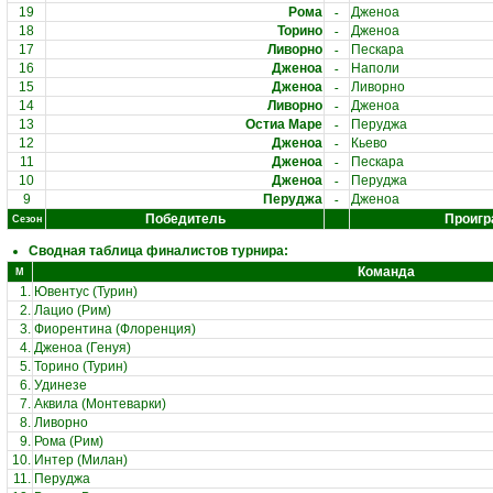
-
19
Рома
Дженоа
-
18
Торино
Дженоа
-
17
Ливорно
Пескара
-
16
Дженоа
Наполи
-
15
Дженоа
Ливорно
-
14
Ливорно
Дженоа
-
13
Остиа Маре
Перуджа
-
12
Дженоа
Кьево
-
11
Дженоа
Пескара
-
10
Дженоа
Перуджа
-
9
Перуджа
Дженоа
Победитель
Проигр
Сезон
Сводная таблица финалистов турнира:
Команда
М
1.
Ювентус (Турин)
2.
Лацио (Рим)
3.
Фиорентина (Флоренция)
4.
Дженоа (Генуя)
5.
Торино (Турин)
6.
Удинезе
7.
Аквила (Монтеварки)
8.
Ливорно
9.
Рома (Рим)
10.
Интер (Милан)
11.
Перуджа