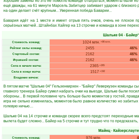
хорошие замены но это не помогло команде отыграться, моменты были но в
ещё дважды, на 61 минуте Марсель Забитцер забивает ударом с близкого 
на один делает счёт крупным... Уверенная победа Баварии...
Бавария идёт на 1 месте и имеет отрыв пять очков, очень не плохое 
серьёзных матчей...Штайнбах Хайгер на 13 строчке и команда в зоне перех
Шальке 04
-
Байер
1024 млн.
+86 млн.
Стоимость команд:
2455
46%
Рейтинг силы команд:
2162
46%
Стартовый состав:
2162
46%
Игравший состав:
2365
+265
Сила в начале матча:
1517
+192
Сила в конце матча:
Владение мячом:
В пятом матче "Шальке 04" Гельзенкирхен - "Байер" Леверкузен команды сы
главного тренера Байер сумел набрать очки на выезде, Шальке были посиль
обороны... В первой половине чуть больше было моментов у гостей, правда
игра не сильно изменилась, моментов было равное количество но забитых 
голевую ничью....
Шальке 04 на 14 строчке и команде скорее всего предстоят переходные ма
вылета будет сложно... Байер на 5 строчке и тут трудно что то предсказать,
Майнц
-
Кайзерслаут
976 млн.
Стоимость команд: