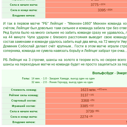
3775
+1574
Сила в начале матча:
3395
+2024
Сила в конце матча:
Владение мячом:
И так в первом матче "РБ" Лейпциг - "Мюнхен-1860" Мюнхен команда х
счётом, Лейпциг был довольно таки сильнее и команда забила три без отве
Ред Булла было на много сильнее но забить команде сразу не удавалось, 
на 44 минуте Чупе ударом с близкого расстояния выводит свою команду
состав заменами и команде удалось забить ещё два мяча, на 72 минуте Ум
Доминик Собослай делает счёт крупным... Гости в этом матче играли стр
соперника, команда не сумела навязать борьбу и Лейпциг забрал три очка...
РБ Лейпциг на 3 строчке, шансы на золото в теории есть но скорее всег
шансы на переходные матчи но команде будет не просто зацепиться за пер
Вольфсбург
-
Энерг
Голы:
14 мин.
- 1:0 -
Закария Хамади
, выход один на один
32 мин.
- 2:0 -
Янник Герхард
, выход один на один
1623 млн.
+472 млн.
Стоимость команд:
3137
+141
Рейтинг силы команд:
3368
+251
Стартовый состав:
3385
+112
Игравший состав:
3739
+961
Сила в начале матча:
2274
+29
Сила в конце матча:
Владение мячом: