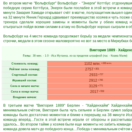
Во втором матче "Вольфсбург" Вольфсбург - "Энерги" Коттбус отдохнув
победную серию Коттбуса, Энерги были послабее в этой встречи и команда
минуте Закария Хамади открывает счёт в матче, полузащитник вышел один н
на 32 минуте Янник Герхард удваивает преимущество хозяев и чуть позже 
тренера сделали хорошие замены и моменты были у обеих команд но 
отыграться пойдя всеми силами в атаку но Вольфсбург хорошо сыграли в об
Вольфсбург на 4 месте команда продолжает борьбу за медали чемпионата,
строчки, медали в этом сезоне маловероятно но вот за место в Миркубках б
Виктория 1889
-
Хайден
Голы:
38 мин.
- 1:0 -
Иса Мутанна
, из-за пределов штрафной (пас -
Коама Малм
)
1102 млн.
+336 млн.
Стоимость команд:
2757
+301
Рейтинг силы команд:
2933
+727
Стартовый состав:
2912
+706
Игравший состав:
3129
+771
Сила в начале матча:
2017
+558
Сила в конце матча:
Владение мячом:
В третьем матче "Виктория 1889" Берлин - "Хайденхайм" Хайденхайм
минимальным счётом, Виктория была чуть сильнее и Берлин сумел забрат
команды было достаточно моментов и ближе к перерыву, на 38 минуте И
команду вперёд....Гости в этой встрече играли от обороны и рассчитыв
удалось... Во втором тайме у хозяев были еще моменты но забить команде 
команда довела матч до победного конца....Победа с минимальным счётом и