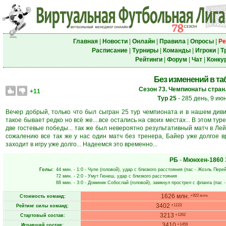
Главная
|
Новости
|
Онлайн
|
Правила
|
Опросы
|
Ре
Расписание
|
Турниры
|
Команды
|
Игроки
|
Т
Рейтинги
|
Форум
|
Чат
|
Конку
Без изменений в таб
Сезон 73. Чемпионаты стран.
+11
Тур 25
- 285 день, 9 ию
Вечер добрый, только что был сыгран 25 тур чемпионата и в нашем диви
такое бывает редко но всё же....все остались на своих местах... В этом т
две гостевые победы... так же был невероятно результативный матч в Лейп
сожалению все так же у нас один матч без тренера, Байер уже долгое в
заходит в игру уже долго... Надеемся это временно...
РБ
-
Мюнхен-1860
Голы:
44 мин.
- 1:0 -
Чупе
(головой), удар с близкого расстояния (пас -
Жоэль Пере
72 мин.
- 2:0 -
Умут Гюнеш
, удар с близкого расстояния
88 мин.
- 3:0 -
Доминик Собослай
(головой), замкнул прострел с фланга (пас 
1626 млн.
+922 млн.
Стоимость команд:
3402
+1123
Рейтинг силы команд:
3213
+1262
Стартовый состав:
3410
+1459
Игравший состав: