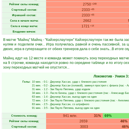
2750
+249
Рейтинг силы команд:
2333
+65
Стартовый состав:
2333
+65
Игравший состав:
2662
Сила в начале матча:
1721
+14
Сила в конце матча:
Владение мячом:
В матче "Майнц" Майнц - "Кайзерслаутерн" Кайзерслаутерн так же была за
нулям и поделили очки... Игра получилась равной и очень пассивной, за
двоих, игра в суперзащите от обеих тренеров дала о себе знать...В итоге ск
Майнц идут на 12 месте и команда может покинуть зону переходных матче
на 9 строчке, команда находится ровно по середине таблице и по итогу сез
зону переходных матчей не опустится...
Локомотив
-
Унион
3
Голы:
10 мин.
- 0:1 -
Джуниор Хассан
, удар с близкого расстояния
21 мин.
- 0:2 -
Джуниор Хассан
(головой), замкнул прострел с фланга (пас -
А
31 мин.
- 1:2 -
Зак Пауло Пиплика
, удар издали
34 мин.
- 1:3 -
Ласло Бенеш
, удар с близкого расстояния (пас -
Александр Ба
63 мин.
- 1:4 -
Джуниор Хассан
, выход один на один
72 мин.
- 2:4 -
Зак Пауло Пиплика
, удар с близкого расстояния (пас -
Ангелико
83 мин.
- 2:5 -
Джуниор Хассан
, со штрафного
91 мин.
- 3:5 -
Зак Пауло Пиплика
, выход один на один
941 млн.
31%
69%
Стоимость команд:
2659
46%
Рейтинг силы команд:
3003
46%
Стартовый состав: