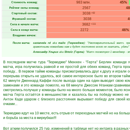
983 млн.
45%
Стоимость команд:
2567
4
Рейтинг силы команд:
3038
+62
Стартовый состав:
3038
Игравший состав:
3682
+111
Сила в начале матча:
2272
46%
Сила в конце матча:
Владение мячом:
После матча:
castaneda rd
aka
mailo
(
Тюркюджю
): "Умопомрачительный матч, пр
грамотными командами нам и будет постоянно всего не хватать, удачи"
Александр Ульрих
aka
Shtolz
(
Герта
): "Матч посмотрел 1 менеджер - эт
В последнем матче тура "Тюркюджю" Мюнхен - "Герта" Берлин команде г
матча, игра получилась равной и не простой для обеих команд, Герта пр
победу... В первом тайме команды присматривались друг к другу и играли 
перерыва открыть не удалось, всё самое интересное было во втором тайме
62 минуте Дженнард Каффи после выхода один на один выводит свою кома
заменами и это команде помогло, на 68 минуте Джессик Нганкам сравнивает
смотрелись получше у команды было на много больше моментов, было ясно 
матча Герта остаётся в меньшинстве и казалось бы на победу можно не р
Антон Каде ударом с близкого расстояния вырывает победу для своей к
очками...
Тюркюджю идут на 10 месте, есть отрыв от переходных матчей но на больше
и борьба за места в миркубках!!!
Вот атким получился 25 тур, изменений в таблице нет но интрига в разных 