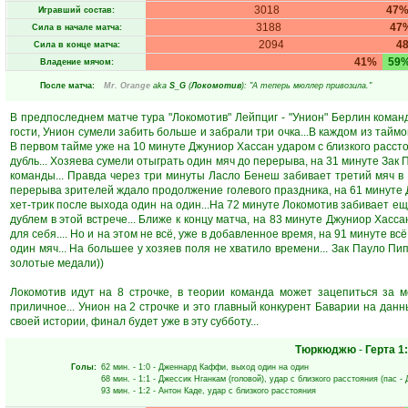
3018
47
Игравший состав:
3188
47
Сила в начале матча:
2094
4
Сила в конце матча:
41%
59
Владение мячом:
После матча:
Mr. Orange
aka
S_G
(
Локомотив
): "А теперь мюллер привозила."
В предпоследнем матче тура "Локомотив" Лейпциг - "Унион" Берлин коман
гости, Унион сумели забить больше и забрали три очка...В каждом из таймо
В первом тайме уже на 10 минуте Джуниор Хассан ударом с близкого расст
дубль... Хозяева сумели отыграть один мяч до перерыва, на 31 минуте За
команды... Правда через три минуты Ласло Бенеш забивает третий мяч в в
перерыва зрителей ждало продолжение голевого праздника, на 61 минуте
хет-трик после выхода один на один...На 72 минуте Локомотив забивает ещ
дублем в этой встрече... Ближе к концу матча, на 83 минуте Джуниор Хас
для себя.... Но и на этом не всё, уже в добавленное время, на 91 минуте в
один мяч... На большее у хозяев поля не хватило времени... Зак Пауло П
золотые медали))
Локомотив идут на 8 строчке, в теории команда может зацепиться за м
приличное... Унион на 2 строчке и это главный конкурент Баварии на данн
своей истории, финал будет уже в эту субботу...
Тюркюджю
-
Герта
1
Голы:
62 мин.
- 1:0 -
Дженнард Каффи
, выход один на один
68 мин.
- 1:1 -
Джессик Нганкам
(головой), удар с близкого расстояния (пас -
93 мин.
- 1:2 -
Антон Каде
, удар с близкого расстояния