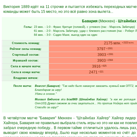
Виктория 1889 идёт на 11 строчке и пытается избежать переходных матче
команды может быть 15 место, но это всё равно зона вылета...
Бавария
(Мюнхен)
-
Штайнбах
Голы:
23 мин.
- 1:0 -
Франс Кретциг
(головой), с углового (пас -
Марсель Забитцер
)
61 мин.
- 2:0 -
Марсель Забитцер
, удар с близкого расстояния (пас -
Роберт 
84 мин.
- 3:0 -
Садио Мане
, выход один на один
2175 млн.
+1523 млн.
Стоимость команд:
3797
+1501
Рейтинг силы команд:
3903
+1591
Стартовый состав:
3903
+1564
Игравший состав:
3916
+925
Сила в начале матча:
2471
+321
Сила в конце матча:
Владение мячом:
После матча:
Bearzot
(
Бавария
): "Так надо было накануне заказать нужный вам ОПТ2, 
Благодарим за игру!
Удачи в сезоне."
Михаил Бядиков
aka
biad869
(
Штайнбах Хайгер
): "а как же ротаци
Опт103) Думал сможем за очки зацепиться... Но против Нойера нет приёма
Спасибо за игру!"
В четвёртом матче "Бавария" Мюнхен - "Штайнбах Хайгер" Хайгер лидер
Хайгера, Бавария не правильно выбрала стиль игры но это ни как не повли
забрал очередную победу... В первом тайме отличиться удалось лишь раз,
выводит свою команду вперёд...Было еще несколько моментов но счёт до 