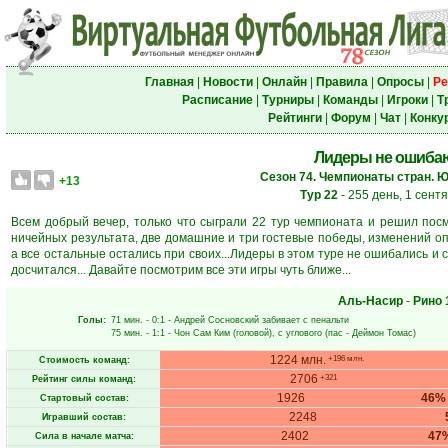
Главная
|
Новости
|
Онлайн
|
Правила
|
Опросы
|
Ре
Расписание
|
Турниры
|
Команды
|
Игроки
|
Т
Рейтинги
|
Форум
|
Чат
|
Конку
Лидеры не ошибают
Сезон 74. Чемпионаты стран. 
+13
Тур 22
- 255 день, 1 сент
Всем добрый вечер, только что сыграли 22 тур чемпионата и решил посмо
ничейных результата, две домашние и три гостевые победы, изменений оп
а все остальные остались при своих...Лидеры в этом туре не ошибались и 
досчитался... Давайте посмотрим все эти игры чуть ближе...
Аль-Насир
-
Рино
Голы:
71 мин.
- 0:1 -
Андрей Сосновский
забивает с пенальти
75 мин.
- 1:1 -
Чон Сам Ким
(головой), с углового (пас -
Деймон Томас
)
1224 млн.
+196 млн.
Стоимость команд:
2706
+321
Рейтинг силы команд:
1926
46%
Стартовый состав:
2248
Игравший состав:
2402
47
Сила в начале матча: