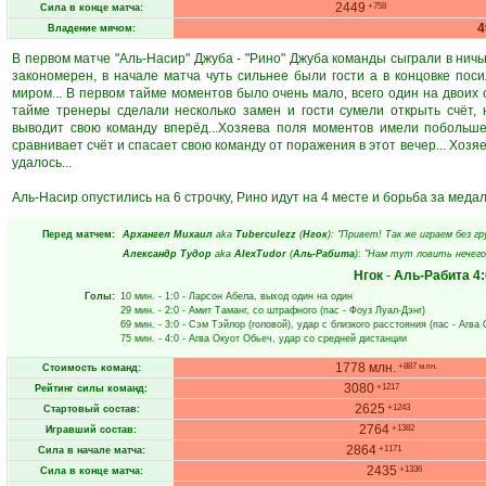
2449
+758
Сила в конце матча:
Владение мячом:
В первом матче "Аль-Насир" Джуба - "Рино" Джуба команды сыграли в ничь
закономерен, в начале матча чуть сильнее были гости а в концовке по
миром... В первом тайме моментов было очень мало, всего один на двоих с
тайме тренеры сделали несколько замен и гости сумели открыть счёт,
выводит свою команду вперёд...Хозяева поля моментов имели побольше
сравнивает счёт и спасает свою команду от поражения в этот вечер... Хозя
удалось...
Аль-Насир опустились на 6 строчку, Рино идут на 4 месте и борьба за медал
Перед матчем:
Архангел Михаил
aka
Tuberculezz
(
Нгок
): "Привет! Так же играем без г
Александр Тудор
aka
AlexTudor
(
Аль-Рабита
): "Нам тут ловить нечего
Нгок
-
Аль-Рабита
4:
Голы:
10 мин.
- 1:0 -
Ларсон Абела
, выход один на один
29 мин.
- 2:0 -
Амит Таманг
, со штрафного (пас -
Фоуз Луал-Дэнг
)
69 мин.
- 3:0 -
Сэм Тэйлор
(головой), удар с близкого расстояния (пас -
Агва 
75 мин.
- 4:0 -
Агва Окуот Обьеч
, удар со средней дистанции
1778 млн.
+887 млн.
Стоимость команд:
3080
+1217
Рейтинг силы команд:
2625
+1243
Стартовый состав:
2764
+1382
Игравший состав:
2864
+1171
Сила в начале матча:
2435
+1336
Сила в конце матча: