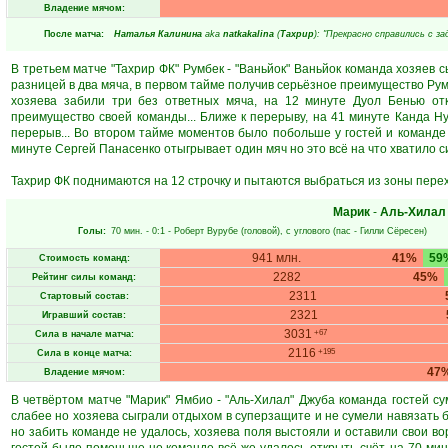
Владение мячом:
После матча:
Наталья Калинина
aka
natkakalina
(
Тахрир
): "Прекрасно справились с за
В третьем матче "Тахрир ФК" Румбек - "Ваньйок" Ваньйок команда хозяев 
разницей в два мяча, в первом тайме получив серьёзное преимущество Румб
хозяева забили три без ответных мяча, на 12 минуте Дуол Бенью от
преимущество своей команды... Ближе к перерыву, на 41 минуте Канда 
перерыв... Во втором тайме моментов было побольше у гостей и команде 
минуте Сергей Панасенко отыгрывает один мяч но это всё на что хватило сил
Тахрир ФК поднимаются на 12 строчку и пытаются выбраться из зоны перехо
Марик
-
Аль-Хилал
Голы:
70 мин.
- 0:1 -
Роберт Вурубе
(головой), с углового (пас -
Гилли Сёресен
)
941 млн.
41%
59
Стоимость команд:
2282
45%
Рейтинг силы команд:
2311
Стартовый состав:
2321
Игравший состав:
3031
+67
Сила в начале матча:
2116
+195
Сила в конце матча:
47
Владение мячом:
В четвёртом матче "Марик" Ямбио - "Аль-Хилал" Джуба команда гостей с
слабее но хозяева сыграли отдыхом в суперзащите и не сумели навязать б
но забить команде не удалось, хозяева поля выстояли и оставили свои во