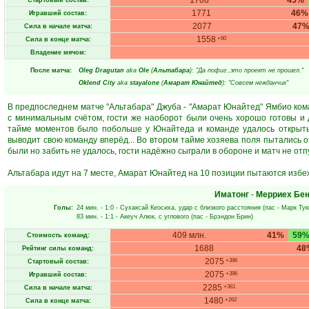
1708
45%
Стартовый состав:
1771
46%
Игравший состав:
2077
47
Сила в начале матча:
1558
+60
Сила в конце матча:
Владение мячом:
После матча:
Oleg Dragutan
aka
Ole
(
Альтабара
): "Да пофиг ,это проект не прошел."
Oklend City
aka
stayalone
(
Амарат Юнайтед
): "Совсем нежданчик"
В предпоследнем матче "Альтабара" Джуба - "Амарат Юнайтед" Ямбио ком
с минимальным счётом, гости же наоборот были очень хорошо готовы и 
тайме моментов было побольше у Юнайтеда и команде удалось открыть 
выводит свою команду вперёд... Во втором тайме хозяева поля пытались о
были но забить не удалось, гости надёжно сыграли в обороне и матч не отпу
Альтабара идут на 7 месте, Амарат Юнайтед на 10 позиции пытаются избе
Иматонг
-
Мерриех Бен
Голы:
24 мин.
- 1:0 -
Сухаксай Кеосиха
, удар с близкого расстояния (пас -
Марк Тук
83 мин.
- 1:1 -
Акеуч Алюк
, с углового (пас -
Брэндон Брин
)
409 млн.
41%
59
Стоимость команд:
1688
48
Рейтинг силы команд:
2075
+396
Стартовый состав:
2075
+396
Игравший состав:
2285
+361
Сила в начале матча:
1480
+262
Сила в конце матча: