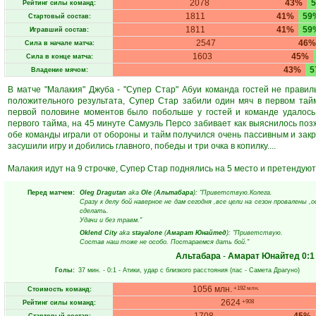
2078
43%
Рейтинг силы команд:
1811
41%
59
Стартовый состав:
1811
41%
59
Игравший состав:
2547
46%
Сила в начале матча:
1603
45%
Сила в конце матча:
43%
5
Владение мячом:
В матче "Малакия" Джуба - "Супер Стар" Абуи команда гостей не прави
положительного результата, Супер Стар забили один мяч в первом тайм
первой половине моментов было побольше у гостей и команде удалось 
первого тайма, на 45 минуте Самуэль Персо забивает как выяснилось поз
обе команды играли от обороны и тайм получился очень пассивным и закр
засушили игру и добились главного, победы и три очка в копилку....
Малакия идут на 9 строчке, Супер Стар поднялись на 5 место и претендуют
Перед матчем:
Oleg Dragutan
aka
Ole
(
Альтабара
): "Приветствую.Колега.
Сразу к делу бой наверное не дам сегодня ,все цели на сезон провалены 
сделать.
Удачи и без травм."
Oklend City
aka
stayalone
(
Амарат Юнайтед
): "Приветствую.
Состав наш тоже не особо. Постараемся дать бой."
Альтабара
-
Амарат Юнайтед
0:1
Голы:
37 мин.
- 0:1 -
Атики
, удар с близкого расстояния (пас -
Самета Драгуно
)
1056 млн.
+192 млн.
Стоимость команд:
2624
+908
Рейтинг силы команд: