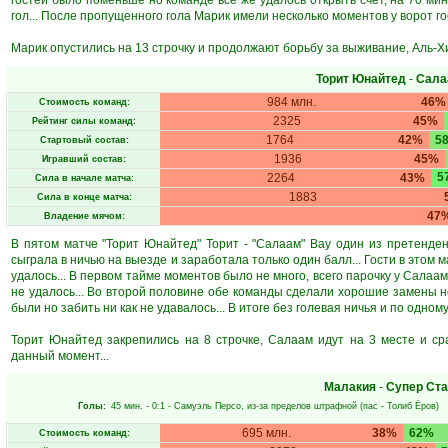
гостей было поменьше но команде всё же удалось открыть счёт, на 70 ми
гол... После пропущенного гола Марик имели несколько моментов у ворот гос
Марик опустились на 13 строчку и продолжают борьбу за выживание, Аль-Хи
Торит Юнайтед
-
Сала
984 млн.
46%
Стоимость команд:
2325
45%
Рейтинг силы команд:
1764
42%
5
Стартовый состав:
1936
45%
Игравший состав:
5
2264
43%
Сила в начале матча:
1883
Сила в конце матча:
47
Владение мячом:
В пятом матче "Торит Юнайтед" Торит - "Салаам" Вау один из претенде
сыграла в ничью на выезде и заработала только один балл... Гости в этом
удалось... В первом тайме моментов было не много, всего парочку у Салаам
не удалось... Во второй половине обе команды сделали хорошие замены н
были но забить ни как не удавалось... В итоге без голевая ничья и по одному
Торит Юнайтед закрепились на 8 строчке, Салаам идут на 3 месте и с
данный момент...
Малакия
-
Супер Ст
Голы:
45 мин.
- 0:1 -
Самуэль Персо
, из-за пределов штрафной (пас -
Толиб Ёров
)
695 млн.
38%
62%
Стоимость команд: