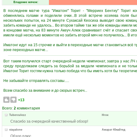
Владение мячом:
В последнем матче тура "Иматонг" Торит - "Мерриех Бентиу" Торит к
обменялись голами и поделили очки...В этой встрече хозяева поля бы
нескольких попыток, на 24 минуте Сухаксай Кеосиха выводит свою команд
забить команде не удалось... Во втором тайме так же обе команды имели мо
в концовке матча, на 83 минуте Акеуч Алюк сравнивает счёт и спасает сво
имели ещё несколько моментов но забить второй мяч не получилось... В итог
Иматонг идут на 15 строчке и выйти в переходные матчи становиться всё тр
зоне переходных матче...
Вот таким получился старт очередной недели чемпионат, завтра у нас ЛЧ 
среду продолжаем следить за борьбой за медали чемпионата и не тольк
Иматонг Торит гостям нужна только победа что бы иметь хотя бы теоретиче
Не забывайте отправлять составы.....
Всем спасибо за внимание и до скорых встреч...
+13
Всего:
2
комментария
Tuberculezz
Нгок
Спасибо за очередной качественный обзор!
stayalone
Амарат Юнайтед
Обзор плюс