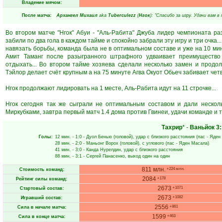
Владение мячом:
После матча:
Архангел Михаил
aka
Tuberculezz
(
Нгок
): "Спасибо за игру. Удачи вам 
Во втором матче "Нгок" Абуи - "Аль-Рабита" Джуба лидер чемпионата ра
забили по два гола в каждом тайме и спокойно забрали эту игру и три очка..
навязать борьбы, команда была не в оптимальном составе и уже на 10 мин
Амит Таманг после разыгранного штрафного удваивает преимущество
отдыхать... Во втором тайме хозяева сделали несколько замен и продо
Тэйлор делает счёт крупным а на 75 минуте Агва Окуот Обьеч забивает четвё
Нгок продолжают лидировать на 1 месте, Аль-Рабита идут на 11 строчке...
Нгок сегодня так же сыграли не оптимальным составом и дали нескол
Миркубками, завтра первый матч 1.4 дома против Гвинеи, удачи команде и т
Тахрир
* -
Ваньйок
3:
Голы:
12 мин.
- 1:0 -
Дуол Бенью
(головой), удар с близкого расстояния (пас -
Яден
28 мин.
- 2:0 -
Маньонг Ворох
(головой), с углового (пас -
Яден Масала
)
41 мин.
- 3:0 -
Канда Нурелдин
, удар с близкого расстояния
88 мин.
- 3:1 -
Сергей Панасенко
, выход один на один
811 млн.
+224 млн.
Стоимость команд:
2084
+178
Рейтинг силы команд:
2673
+1071
Стартовый состав:
2673
+1082
Игравший состав:
2556
+861
Сила в начале матча:
1599
+463
Сила в конце матча: