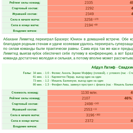
2335
4
Рейтинг силы команд:
2292
Стартовый состав:
2349
Игравший состав:
3258
+170
Сила в начале матча:
2194
+69
Сила в конце матча:
Владение мячом:
Абахани Лимитед переиграл Бразерс Юнион в домашней встрече. Обе к
благодаря родным стенам и удаче хозяевам удалось переиграть суперзащит
по силам команды были практически равны. Сама игра так же как и преды
Лимитед выигав кубок обеспечил себе путевку в конференцию, а вот Бра
команда достаточно молодая и сильная, а потому вполне может рассчитыва
Абдул Латиф
-
Свадхи
Голы:
34 мин.
- 1:0 -
Феликс Анхель Энрике Моффеу
(головой), с углового (пас -
Ст
61 мин.
- 1:1 -
Карлингтон Перар
, выход один на один
73 мин.
- 1:2 -
Мишель Балеинуки
, выход один на один
86 мин.
- 1:3 -
Феофил Аква
, замкнул прострел с фланга (пас -
Мишель Балеи
1130 млн.
Стоимость команд:
2107
46%
Рейтинг силы команд:
2498
+143
Стартовый состав:
2553
+11
Игравший состав:
3196
+363
Сила в начале матча:
2372
Сила в конце матча:
Владение мячом: