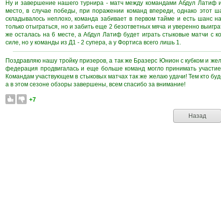
Ну и завершение нашего турнира - матч между командами Абдул Латиф 
место, в случае победы, при поражении команд впереди, однако этот ш
складывалось неплохо, команда забивает в первом тайме и есть шанс на
только отыграться, но и забить еще 2 безответных мяча и уверенно выиграт
же осталась на 6 месте, а Абдул Латиф будет играть стыковые матчи с 
силе, но у команды из Д1 - 2 супера, а у Фортиса всего лишь 1.
Поздравляю нашу тройку призеров, а так же Бразерс Юнион с кубком и же
федерация продвигалась и еще больше команд могло принимать участие
Командам участвующем в стыковых матчах так же желаю удачи! Тем кто буде
а в этом сезоне обзоры завершены, всем спасибо за внимание!
+7
Назад