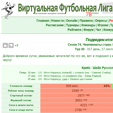
Главная
|
Новости
|
Онлайн
|
Правила
|
Опросы
|
Ре
Расписание
|
Турниры
|
Команды
|
Игроки
|
Т
Рейтинги
|
Форум
|
Чат
|
Конку
Подведем итог
Сезон 74. Чемпионаты стран.
+7
Тур 30
- 317 день, 17 сен
Доброго времени суток, уважаемые читатели! Ну что же, вот и подошел к
черту!
Крибз
-
Шейх Руссел
Голы:
16 мин.
- 1:0 -
Итгэл Наранхуу
(головой), с углового (пас -
Симплис Слабоу
)
27 мин.
- 2:0 -
Итгэл Наранхуу
, со штрафного (пас -
Анвар Раджум
)
65 мин.
- 3:0 -
Итгэл Наранхуу
, удар с близкого расстояния
909 млн.
44%
Стоимость команд:
2595
+95
Рейтинг силы команд:
2977
+885
Стартовый состав:
3001
+618
Игравший состав:
4221
+1704
Сила в начале матча:
2786
+547
Сила в конце матча: