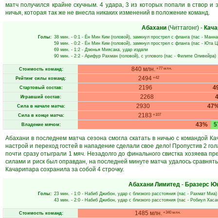
матч получился крайне скучным. 4 удара, 3 из которых попали в створ и 
ничья, которая так же не внесла никаких изменений в положение команд.
Абахани
(Читтагонг)
-
Кача
Голы:
38 мин.
- 0:1 -
Ён Мин Ким
(головой), замкнул прострел с фланга (пас -
Манна
59 мин.
- 0:2 -
Ён Мин Ким
(головой), замкнул прострел с фланга (пас -
Юта Ц
69 мин.
- 1:2 -
Дзюнья Миясака
, удар издали
90 мин.
- 2:2 -
Арифур Рахман
(головой), с углового (пас -
Филипе Оливейра
)
840 млн.
+77 млн.
Стоимость команд:
2494
+42
Рейтинг силы команд:
2196
4
Стартовый состав:
2268
Игравший состав:
2930
47
Сила в начале матча:
2183
+107
Сила в конце матча:
43%
5
Владение мячом:
Абахани в последнем матча сезона смогла скатать в ничью с командой Ка
настрой и переход гостей в нападение сделали свое дело! Пропустив 2 гола
почти сразу отыграли 1 мяч. Незадолго до финального свистка хозяева п
силами и риск был оправдан, на последней минуте матча удалось сравнять
Качарипара сохранила за собой 4 строчку.
Абахани Лимитед
-
Бразерс Ю
Голы:
23 мин.
- 1:0 -
Набиб Джибон
, удар с близкого расстояния (пас -
Рахмат Миа
)
43 мин.
- 2:0 -
Набиб Джибон
, удар с близкого расстояния (пас -
Робиул Хаса
1485 млн.
+340 млн.
Стоимость команд: