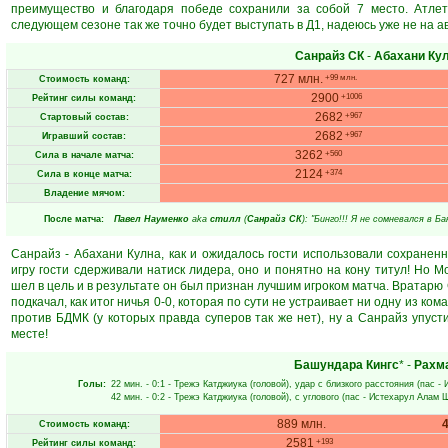
преимущество и благодаря победе сохранили за собой 7 место. Атле
следующем сезоне так же точно будет выступать в Д1, надеюсь уже не на а
Санрайз СК
-
Абахани Ку
727 млн.
+99 млн.
Стоимость команд:
2900
+1006
Рейтинг силы команд:
2682
+967
Стартовый состав:
2682
+967
Игравший состав:
3262
+560
Сила в начале матча:
2124
+374
Сила в конце матча:
Владение мячом:
После матча:
Павел Науменко
aka
стилл
(
Санрайз СК
): "Бинго!!! Я не сомневался в Б
Санрайз - Абахани Кулна, как и ожидалось гости использовали сохранен
игру гости сдерживали натиск лидера, оно и понятно на кону титул! Но М
шел в цель и в результате он был признан лучшим игроком матча. Вратарю С
подкачал, как итог ничья 0-0, которая по сути не устраивает ни одну из ком
против БДМК (у которых правда суперов так же нет), ну а Санрайз упуст
месте!
Башундара Кингс
* -
Рахм
Голы:
22 мин.
- 0:1 -
Трежэ Катджиука
(головой), удар с близкого расстояния (пас -
42 мин.
- 0:2 -
Трежэ Катджиука
(головой), с углового (пас -
Истехарул Алам 
889 млн.
Стоимость команд:
2581
+193
Рейтинг силы команд: