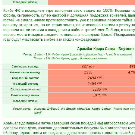
Владение мячом:
Крибз ФК в последнем туре выполнил свою задачу на 100%. Команда по
форма, сыгранность, супер настрой и домашняя поддержка зрителей, да
гостей не смогла ничего противопоставить, уже к середине первого тайма
попытку отыграться, но ни серия замен, ни изменение тактики к успеху н
перешли всеми силами в нападение и забили третий мяч. Победа, в совок
первое место и вырвать звание чемпиона в последнем броске! Поздравляю
году будут участвовать в кубке азиатской конфедерации.
Арамбаг Крира Санга
-
Боумонт
Голы:
12 мин.
- 1:0 -
Рубен Франк
(головой), с углового (пас -
Алекс Масковеккио
)
76 мин.
- 2:0 -
Рубен Франк
, удар с близкого расстояния
837 млн.
47
Стоимость команд:
2333
47
Рейтинг силы команд:
2494
+306
Стартовый состав:
2494
+306
Игравший состав:
3235
+936
Сила в начале матча:
1975
+599
Сила в конце матча:
Владение мячом:
После матча:
Никита Шуйский
aka
Enshik
(
Арамбаг Крира Санга
): "Результат кон
игру!"
Арамбаг в домашнем матче завершил сезон победой над автосоставом Боу
сделали свое дело, конечно дополнительным бонусом был автосостав гост
оборону, однако гости не создавали достаточно опасных моментов чтобы с