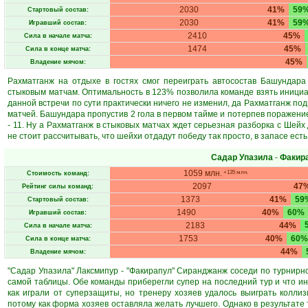
2030
41%
59
Стартовый состав:
2030
41%
59
Игравший состав:
2410
45%
Сила в начале матча:
1474
45%
Сила в конце матча:
45%
Владение мячом:
Рахматганж на отдыхе в гостях смог переиграть автосостав Башундара 
стыковым матчам. Оптимальность в 123% позволила команде взять инициати
данной встречи по сути практически ничего не изменил, да Рахматганж подн
матчей. Башундара пропустив 2 гола в первом тайме и потерпев поражени
- 11. Ну а Рахматганж в стыковых матчах ждет серьезная разборка с Шейх
не стоит рассчитывать, что шейхи отдадут победу так просто, в запасе есть
Садар Упазила
-
Факир
1059 млн.
+135 млн.
Стоимость команд:
2097
47
Рейтинг силы команд:
1373
41%
59
Стартовый состав:
1490
40%
60%
Игравший состав:
2183
44%
Сила в начале матча:
1753
40%
60%
Сила в конце матча:
44%
Владение мячом:
"Садар Упазила" Лаксмипур - "Факирапул" Сиранджанж соседи по турнирно
самой таблицы. Обе команды приберегли супер на последний тур и что и
как играли от суперзащиты, но тренеру хозяев удалось выиграть коллиз
потому как форма хозяев оставляла желать лучшего. Однако в результате