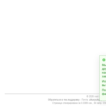
Мы
др
на
за
Ис
вы
По
фа
© 2026 vsol.info
Обратиться в тех.поддержку
- Почта:
alkarpuk@gmai
Страница сгенерирована за 0.0389 сек., 64 запр. Chr